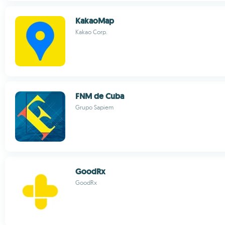
KakaoMap
Kakao Corp.
FNM de Cuba
Grupo Sapiem
GoodRx
GoodRx