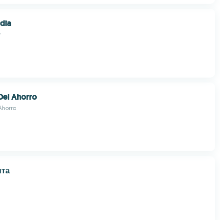
dia
y
Del Ahorro
Ahorro
ита