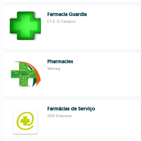
Farmacia Guardia
E.F.A. El Campico
Pharmacies
Wameg
Farmácias de Serviço
1000 Empresas