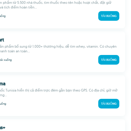
 phẩm từ 5.500 nhà thuốc, tìm thuốc theo tên hoặc hoạt chất, đặt giữ
à tích điểm hoàn tiền...
xuống
TẢI XUỐNG
rt
ản phẩm bổ sung từ 1.000+ thương hiệu, dễ tìm whey, vitamin. Có chuyên
hanh toán an toàn...
tải xuống
TẢI XUỐNG
rma
ốc Tunisia hiển thị cả điểm trực đêm gần bạn theo GPS. Có địa chỉ, giờ mở
ng...
xuống
TẢI XUỐNG
as+