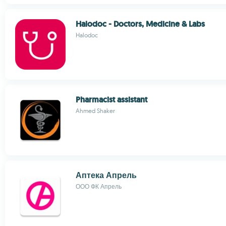
Halodoc - Doctors, Medicine & Labs
Halodoc
Pharmacist assistant
Ahmed Shaker
Аптека Апрель
ООО ФК Апрель