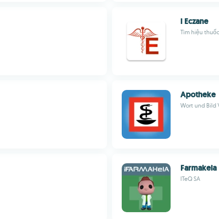
i Eczane
Tìm hiệu thuốc
Apotheke
Wort und Bild 
Farmakeia
ITeQ SA