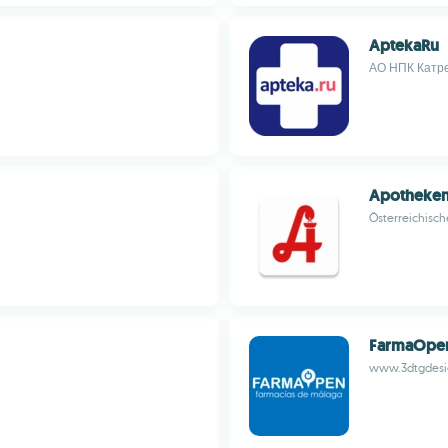
AptekaRu
АО НПК Катр
Apotheke
Österreichis
FarmaOpen
www.3dtgdesi