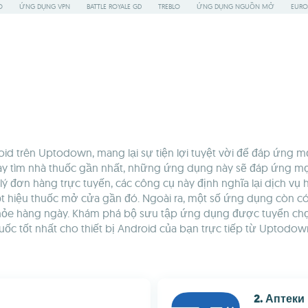
O
ỨNG DỤNG VPN
BATTLE ROYALE GD
TREBLO
ỨNG DỤNG NGUỒN MỞ
EURO
d trên Uptodown, mang lại sự tiện lợi tuyệt vời để đáp ứng 
 hay tìm nhà thuốc gần nhất, những ứng dụng này sẽ đáp ứng mọi
lý đơn hàng trực tuyến, các công cụ này định nghĩa lại dịch v
 hiệu thuốc mở cửa gần đó. Ngoài ra, một số ứng dụng còn có
c khỏe hàng ngày. Khám phá bộ sưu tập ứng dụng được tuyển chọ
thuốc tốt nhất cho thiết bị Android của bạn trực tiếp từ Upto
2. Аптек