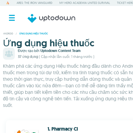
ARES: THE IRON VANGUARD
MY HERO ACADEMIA UNITED SURVIVAL
TICKET HER
ANDROID
/
ỨNG DỤNG HIỆU THUỐC
Ứng dụng hiệu thuốc
Được tạo bởi
Uptodown Content Team
37 ứng dụng
( Cập nhật lần cuối: 1 tháng trước )
Khám phá các ứng dụng Hiệu thuốc hàng đầu dành cho Androi
thuốc men trong túi dự trữ, kiểm tra tình trạng thuốc có sẵn
theo thời gian thực, truy cập hướng dẫn dùng thuốc và quản 
thuốc cảm vào lúc nửa đêm—bạn có thể dễ dàng tìm thấy một
thiết, giúp bạn tiết kiệm tiền cho các nhu cầu chăm sóc sứ
độ tin cậy và công nghệ tiên tiến. Tải xuống ứng dụng Hiệu 
suốt.
1. Pharmacy CI