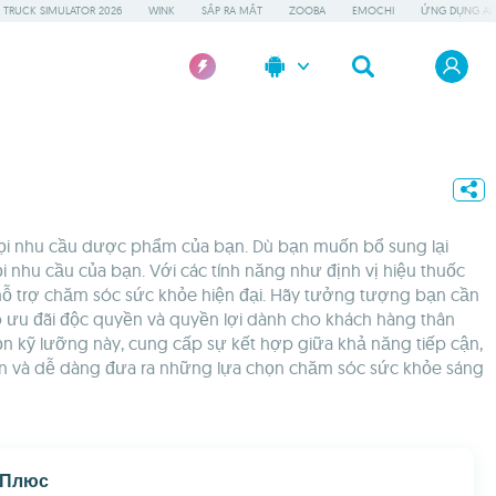
 TRUCK SIMULATOR 2026
WINK
SẮP RA MẮT
ZOOBA
EMOCHI
ỨNG DỤNG AI 
mọi nhu cầu dược phẩm của bạn. Dù bạn muốn bổ sung lại
 nhu cầu của bạn. Với các tính năng như định vị hiệu thuốc
ụ hỗ trợ chăm sóc sức khỏe hiện đại. Hãy tưởng tượng bạn cần
 ưu đãi độc quyền và quyền lợi dành cho khách hàng thân
n kỹ lưỡng này, cung cấp sự kết hợp giữa khả năng tiếp cận,
down và dễ dàng đưa ra những lựa chọn chăm sóc sức khỏe sáng
и Плюс