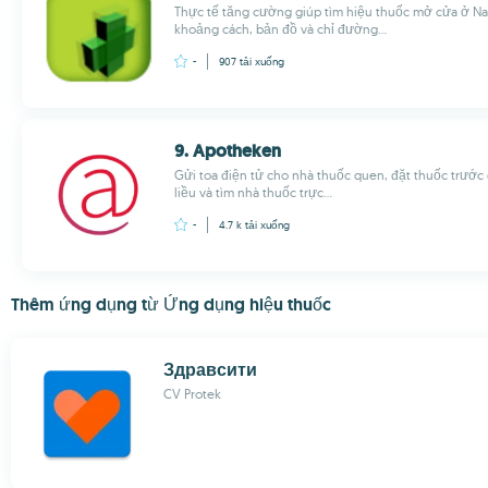
Thực tế tăng cường giúp tìm hiệu thuốc mở cửa ở Na
khoảng cách, bản đồ và chỉ đường...
-
907
tải xuống
9. Apotheken
Gửi toa điện tử cho nhà thuốc quen, đặt thuốc trước
liều và tìm nhà thuốc trực...
-
4.7 k
tải xuống
Thêm ứng dụng từ Ứng dụng hiệu thuốc
Здравсити
CV Protek