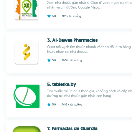
Xem nhà thuốc gần nhất ở Côte d'Ivoire ngay cả khi o
nhận và chỉ đường Google Maps...
5.0
9.2 k
tải xuống
3. Al-Dawaa Pharmacies
Quét mã vạch tìm thuốc nhanh và theo dõi đơn hàng t
hoặc nhận tại nhà thuốc...
5.0
16.5 k
tải xuống
5. tabletka.by
Tìm thuốc tại Belarus theo giá, khoảng cách và cập 
đường tới nhà thuốc gần nhất còn hàng...
5.0
14.6 k
tải xuống
7. Farmacias de Guardia