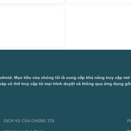
droid. Mục tiêu của chúng tôi là cung cấp khả năng truy cập m
áp có thể truy cập từ mọi trình duyệt và thông qua ứng dụng gốc
DỊCH VỤ CỦA CHÚNG TÔI
P