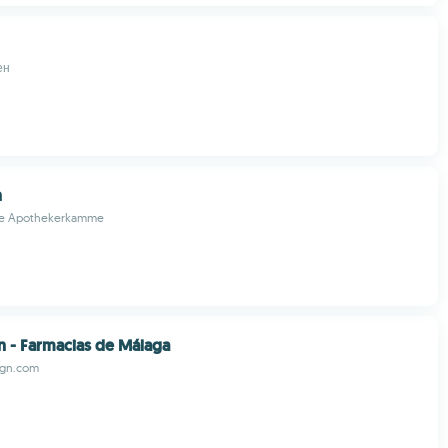
ен
n
che Apothekerkamme
 - Farmacias de Málaga
gn.com