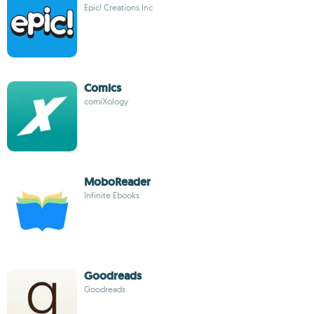
Epic! Creations Inc
Comics
comiXology
MoboReader
Infinite Ebooks
Goodreads
Goodreads