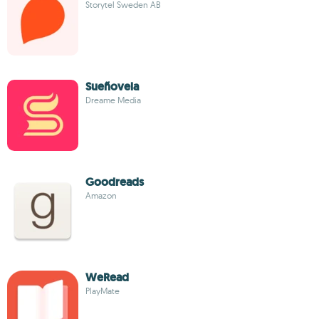
Storytel Sweden AB
Sueñovela
Dreame Media
Goodreads
Amazon
WeRead
PlayMate