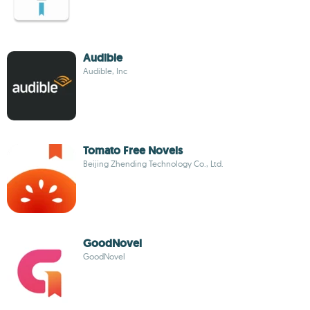
Audible
Audible, Inc
Tomato Free Novels
Beijing Zhending Technology Co., Ltd.
GoodNovel
GoodNovel