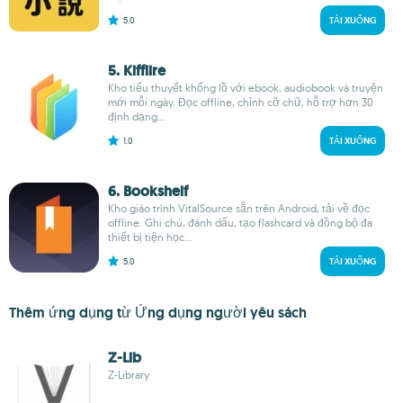
5.0
TẢI XUỐNG
5. Kifflire
Kho tiểu thuyết khổng lồ với ebook, audiobook và truyện
mới mỗi ngày. Đọc offline, chỉnh cỡ chữ, hỗ trợ hơn 30
định dạng...
1.0
TẢI XUỐNG
6. Bookshelf
Kho giáo trình VitalSource sẵn trên Android, tải về đọc
offline. Ghi chú, đánh dấu, tạo flashcard và đồng bộ đa
thiết bị tiện học...
5.0
TẢI XUỐNG
Thêm ứng dụng từ Ứng dụng người yêu sách
Z-Lib
Z-Library