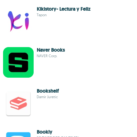
Kikistory- Lectura y Feliz
Tapon
Naver Books
NAVER Corp.
Bookshelf
Damir Juretic
Bookly