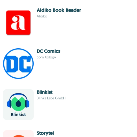
Aldiko Book Reader
Aldiko
DC Comics
comiXology
Blinkist
Blinks Labs GmbH
Storytel