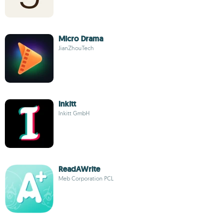
Micro Drama
JianZhouTech
Inkitt
Inkitt GmbH
ReadAWrite
Meb Corporation PCL