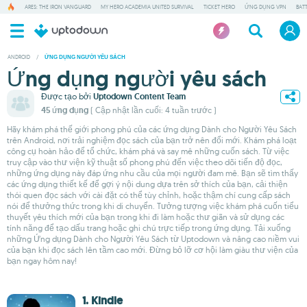
ARES: THE IRON VANGUARD
MY HERO ACADEMIA UNITED SURVIVAL
TICKET HERO
ỨNG DỤNG VPN
BAT
ANDROID
/
ỨNG DỤNG NGƯỜI YÊU SÁCH
Ứng dụng người yêu sách
Được tạo bởi
Uptodown Content Team
45 ứng dụng
( Cập nhật lần cuối: 4 tuần trước )
Hãy khám phá thế giới phong phú của các ứng dụng Dành cho Người Yêu Sách
trên Android, nơi trải nghiệm đọc sách của bạn trở nên đổi mới. Khám phá loạt
công cụ hoàn hảo để tổ chức, khám phá và say mê những cuốn sách. Từ việc
truy cập vào thư viện kỹ thuật số phong phú đến việc theo dõi tiến độ đọc,
những ứng dụng này đáp ứng nhu cầu của mọi người đam mê. Bạn sẽ tìm thấy
các ứng dụng thiết kế để gợi ý nội dung dựa trên sở thích của bạn, cải thiện
thói quen đọc sách với cài đặt có thể tùy chỉnh, hoặc thậm chí cung cấp sách
nói để thưởng thức trong khi di chuyển. Tưởng tượng việc khám phá cuốn tiểu
thuyết yêu thích mới của bạn trong khi đi làm hoặc thư giãn và sử dụng các
tính năng để tạo dấu trang hoặc ghi chú trực tiếp trong ứng dụng. Tải xuống
những Ứng dụng Dành cho Người Yêu Sách từ Uptodown và nâng cao niềm vui
của bạn khi đọc sách lên tầm cao mới. Đừng bỏ lỡ cơ hội làm giàu thư viện của
bạn ngay hôm nay!
1. Kindle