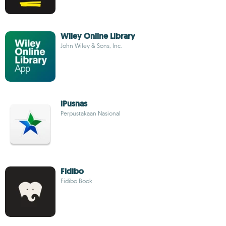
Wiley Online Library
John Wiley & Sons, Inc.
iPusnas
Perpustakaan Nasional
Fidibo
Fidibo Book