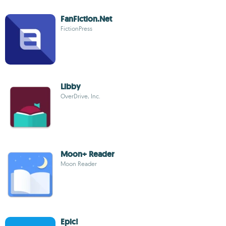
FanFiction.Net
FictionPress
Libby
OverDrive, Inc.
Moon+ Reader
Moon Reader
Epic!