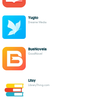
Yugto
Dreame Media
BueNovela
GoodNovel
Litsy
LibraryThing.com