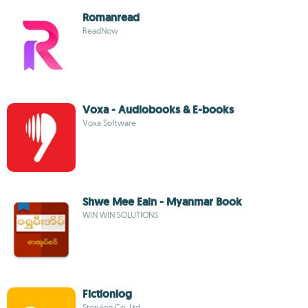
Romanread
ReadNow
Voxa - Audiobooks & E-books
Voxa Software
Shwe Mee Eain - Myanmar Book
WIN WIN SOLUTIONS
Fictionlog
Storylog Co.,Ltd.