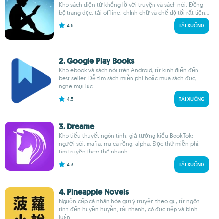
Kho sách điện tử khổng lồ với truyện và sách nói. Đồng
bộ trang đọc, tải offline, chỉnh chữ và chế độ tối rất tiện...
4.6
TẢI XUỐNG
2. Google Play Books
Kho ebook và sách nói trên Android, từ kinh điển đến
best seller. Dễ tìm sách miễn phí hoặc mua sách đọc,
nghe mọi lúc...
4.5
TẢI XUỐNG
3. Dreame
Kho tiểu thuyết ngôn tình, giả tưởng kiểu BookTok:
người sói, mafia, ma cà rồng, alpha. Đọc thử miễn phí,
tìm truyện theo thẻ nhanh...
4.3
TẢI XUỐNG
4. Pineapple Novels
Nguồn cấp cá nhân hóa gợi ý truyện theo gu, từ ngôn
tình đến huyền huyễn; tải nhanh, có đọc tiếp và bình
luận...