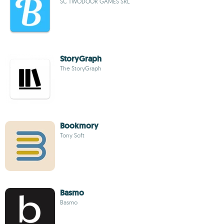
SC TWODOOR GAMES SRL
StoryGraph
The StoryGraph
Bookmory
Tony Soft
Basmo
Basmo