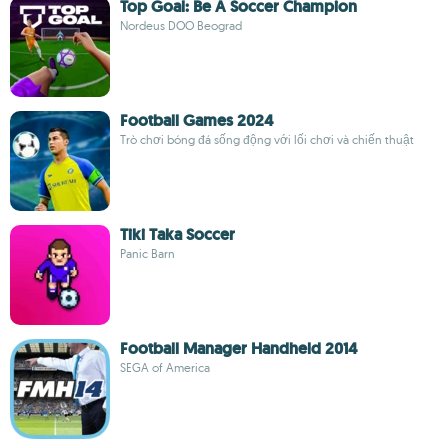
Top Goal: Be A Soccer Champion
Nordeus DOO Beograd
Football Games 2024
Trò chơi bóng đá sống động với lối chơi và chiến thuật
Tiki Taka Soccer
Panic Barn
Football Manager Handheld 2014
SEGA of America