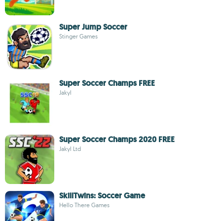
Super Jump Soccer
Stinger Games
Super Soccer Champs FREE
Jakyl
Super Soccer Champs 2020 FREE
Jakyl Ltd
SkillTwins: Soccer Game
Hello There Games