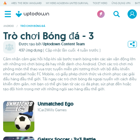
ARES: THE IRON VANGUARD
MY HERO ACADEMIA UNITED SURVIVAL
TICKET HERO
ỨNG DỤNG VPN
BAT
ANDROID
/
TRÒ CHƠI BÓNG ĐÁ
Trò chơi Bóng đá - 3
Được tạo bởi
Uptodown Content Team
437 ứng dụng
( Cập nhật lần cuối: 4 tuần trước )
Cảm nhận cảm giác hồi hộp khi sải bước tranh bóng trên các sân vận động lớn
với những trò chơi bóng đá hay nhất dành cho Android. Chơi các trò chơi mô
phỏng môn thể thao vua trực tuyến miễn phí tương thích với bộ điều khiển
như eFootball hoặc FC Mobile, có giấy phép chính thức và chinh phục các giải
đấu hàng đầu thế giới. Tải ngay các trò chơi bóng đá ngoại tuyến với cách điều
khiển đơn giản, nơi bạn có thể ghi bàn từ các cú đá phạt, sút phạt đền hoặc
tạo đội hình trong mơ với những ngôi sao hàng đầu thế giới.
Unmatched Ego
1Car2Wills Games
Galaxy Soccer : 3v3 Battle