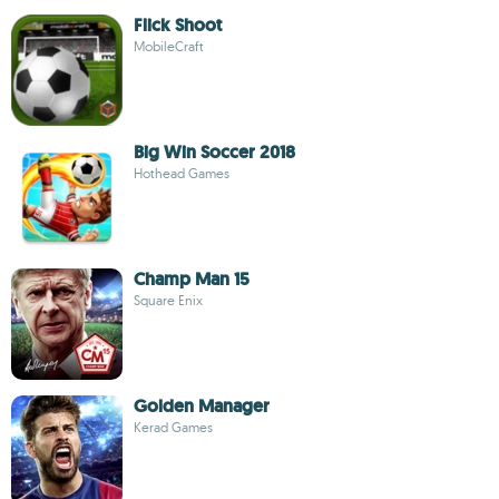
Flick Shoot
MobileCraft
Big Win Soccer 2018
Hothead Games
Champ Man 15
Square Enix
Golden Manager
Kerad Games