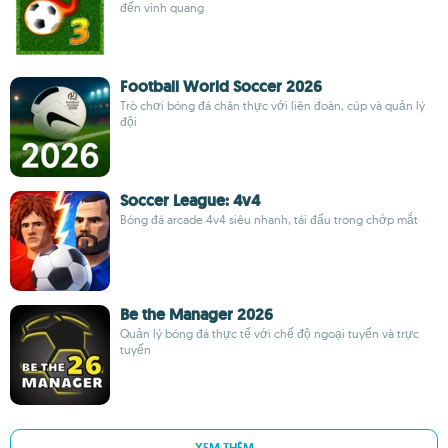
đến vinh quang
Football World Soccer 2026
Trò chơi bóng đá chân thực với liên đoàn, cúp và quản lý
đội
Soccer League: 4v4
Bóng đá arcade 4v4 siêu nhanh, tái đấu trong chớp mắt
Be the Manager 2026
Quản lý bóng đá thực tế với chế độ ngoại tuyến và trực
tuyến