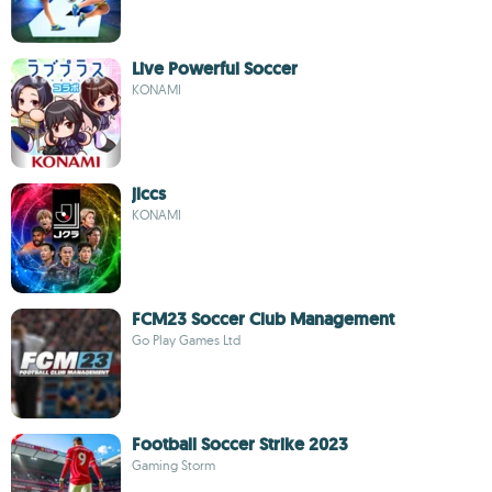
Live Powerful Soccer
KONAMI
jlccs
KONAMI
FCM23 Soccer Club Management
Go Play Games Ltd
Football Soccer Strike 2023
Gaming Storm