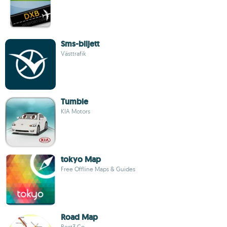
Sms-biljett
Västtrafik
Tumble
KIA Motors
tokyo Map
Free Offline Maps & Guides
Road Map
Best3 Co