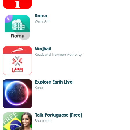
Roma
Wami APP
Wojhati
Roads and Transport Authority
Explore Earth Live
Rone
Talk Portuguese (Free)
Bhuio.com