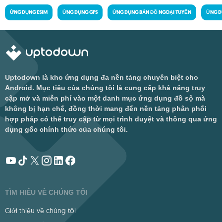
ỨNG DỤNG ESIM
ỨNG DỤNG GPS
ỨNG DỤNG BẢN ĐỒ NGOẠI TUYẾN
ỨNG D
Uptodown là kho ứng dụng đa nền tảng chuyên biệt cho
Android. Mục tiêu của chúng tôi là cung cấp khả năng truy
cập mở và miễn phí vào một danh mục ứng dụng đồ sộ mà
không bị hạn chế, đồng thời mang đến nền tảng phân phối
hợp pháp có thể truy cập từ mọi trình duyệt và thông qua ứng
dụng gốc chính thức của chúng tôi.
TÌM HIỂU VỀ CHÚNG TÔI
Giới thiệu về chúng tôi