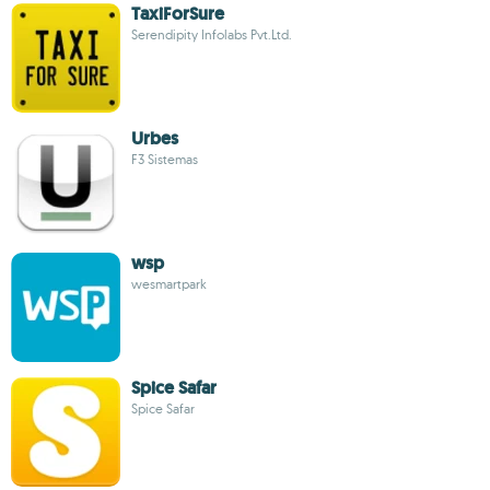
TaxiForSure
Serendipity Infolabs Pvt.Ltd.
Urbes
F3 Sistemas
wsp
wesmartpark
Spice Safar
Spice Safar