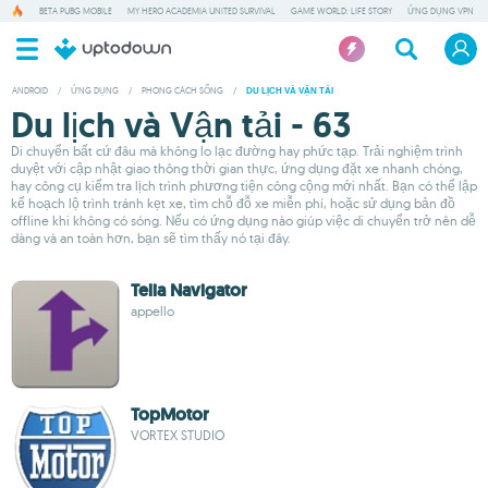
BETA PUBG MOBILE
MY HERO ACADEMIA UNITED SURVIVAL
GAME WORLD: LIFE STORY
ỨNG DỤNG VPN
ANDROID
/
ỨNG DỤNG
/
PHONG CÁCH SỐNG
/
DU LỊCH VÀ VẬN TẢI
Du lịch và Vận tải - 63
Di chuyển bất cứ đâu mà không lo lạc đường hay phức tạp. Trải nghiệm trình
duyệt với cập nhật giao thông thời gian thực, ứng dụng đặt xe nhanh chóng,
hay công cụ kiểm tra lịch trình phương tiện công cộng mới nhất. Bạn có thể lập
kế hoạch lộ trình tránh kẹt xe, tìm chỗ đỗ xe miễn phí, hoặc sử dụng bản đồ
offline khi không có sóng. Nếu có ứng dụng nào giúp việc di chuyển trở nên dễ
dàng và an toàn hơn, bạn sẽ tìm thấy nó tại đây.
Telia Navigator
appello
TopMotor
VORTEX STUDIO