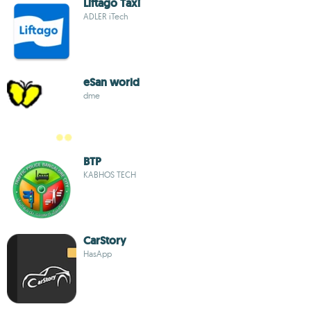
Liftago Taxi
ADLER iTech
eSan world
dme
BTP
KABHOS TECH
CarStory
HasApp