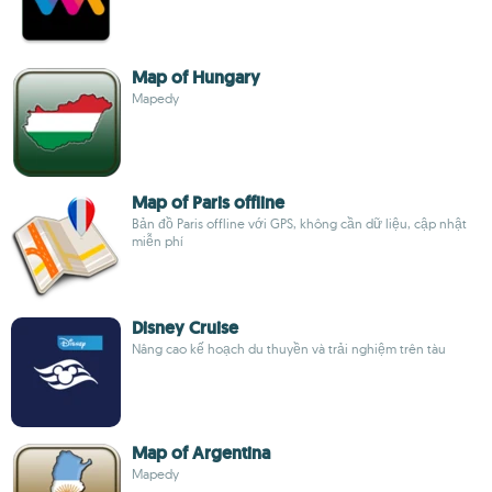
Map of Hungary
Mapedy
Map of Paris offline
Bản đồ Paris offline với GPS, không cần dữ liệu, cập nhật
miễn phí
Disney Cruise
Nâng cao kế hoạch du thuyền và trải nghiệm trên tàu
Map of Argentina
Mapedy