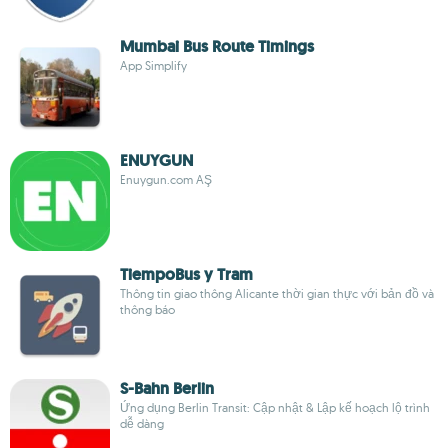
Mumbai Bus Route Timings
App Simplify
ENUYGUN
Enuygun.com AŞ
TiempoBus y Tram
Thông tin giao thông Alicante thời gian thực với bản đồ và
thông báo
S-Bahn Berlin
Ứng dụng Berlin Transit: Cập nhật & Lập kế hoạch lộ trình
dễ dàng