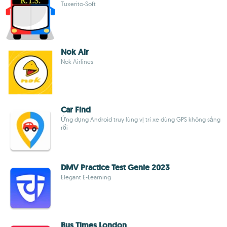
Tuxerito-Soft
Nok Air
Nok Airlines
Car Find
Ứng dụng Android truy lùng vị trí xe dùng GPS không sảng
rối
DMV Practice Test Genie 2023
Elegant E-Learning
Bus Times London