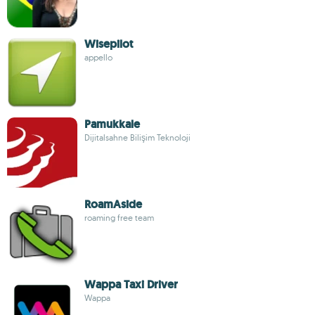
Wisepilot
appello
Pamukkale
Dijitalsahne Bilişim Teknoloji
RoamAside
roaming free team
Wappa Taxi Driver
Wappa