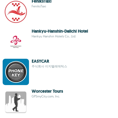
FeniksTaxi
FeniksTaxi
Hankyu-Hanshin-Daiichi Hotel
Hankyu Hanshin Hotels Co., Ltd.
EASYCAR
주식회사 이지텔레매틱스
Worcester Tours
GPSmyCity.com, Inc.