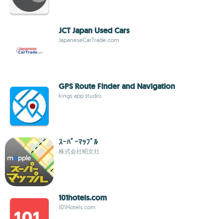
JCT Japan Used Cars
JapaneseCarTrade.com
GPS Route Finder and Navigation
kings app studio
ｽｰﾊﾟｰﾏｯﾌﾟﾙ
株式会社昭文社
101hotels.com
101Hotels.com