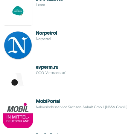
i-com
Norpetrol
Norpetrol
avperm.ru
ООО "Автологика"
MobiPortal
Nahverkehrsservice Sachsen-Anhalt GmbH (NASA GmbH)