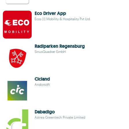
Eco Driver App
Ecos (I) Mobility & Hospitality Pvt Ltd.
Radlparken Regensburg
SinusQuadrat GmbH
Cicland
Andorsoft
Dabadigo
Astrea Greentech Private Limited