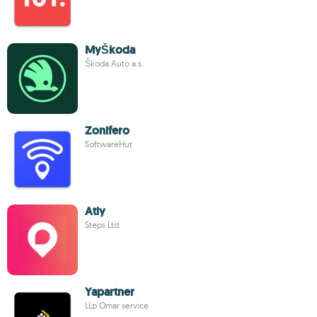
MyŠkoda
Škoda Auto a.s.
Zonifero
SoftwareHut
Atly
Steps Ltd.
Yapartner
LLp Omar service