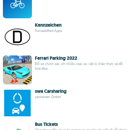
Kennzeichen
TornadoRed Apps
Ferrari Parking 2022
Đỗ xe chính xác với nhiều loại xe, vật lý chân thực và đồ
họa đẹp
swa Carsharing
cantamen GmbH
Bus Tickets
Ứng dụng đặt vé xe buýt trực quan cho chuyến đi dễ dàng