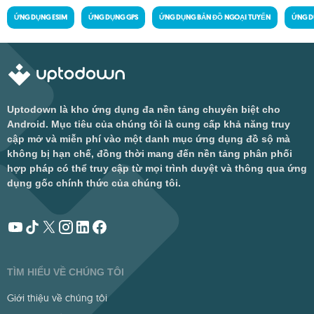
ỨNG DỤNG ESIM
ỨNG DỤNG GPS
ỨNG DỤNG BẢN ĐỒ NGOẠI TUYẾN
ỨNG D
Uptodown là kho ứng dụng đa nền tảng chuyên biệt cho
Android. Mục tiêu của chúng tôi là cung cấp khả năng truy
cập mở và miễn phí vào một danh mục ứng dụng đồ sộ mà
không bị hạn chế, đồng thời mang đến nền tảng phân phối
hợp pháp có thể truy cập từ mọi trình duyệt và thông qua ứng
dụng gốc chính thức của chúng tôi.
TÌM HIỂU VỀ CHÚNG TÔI
Giới thiệu về chúng tôi