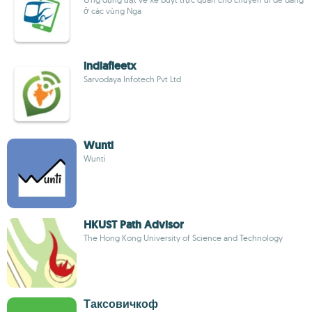
ở các vùng Nga
indiafleetx
Sarvodaya Infotech Pvt Ltd
Wunti
Wunti
HKUST Path Advisor
The Hong Kong University of Science and Technology
Таксовичкоф