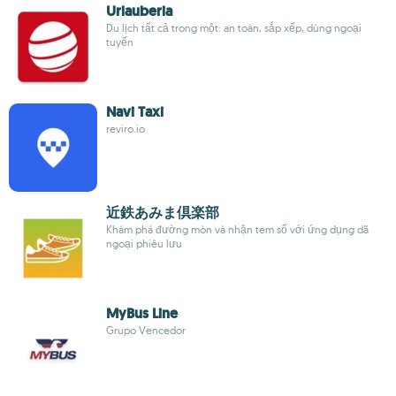
Urlauberia
Du lịch tất cả trong một: an toàn, sắp xếp, dùng ngoại
tuyến
Navi Taxi
reviro.io
近鉄あみま倶楽部
Khám phá đường mòn và nhận tem số với ứng dụng dã
ngoại phiêu lưu
MyBus Line
Grupo Vencedor