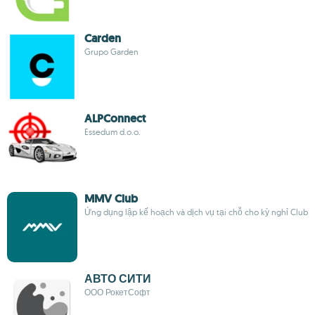
Carden
Grupo Garden
ALPConnect
Essedum d.o.o.
MMV Club
Ứng dụng lập kế hoạch và dịch vụ tại chỗ cho kỳ nghỉ Club
АВТО СИТИ
ООО РокетСофт