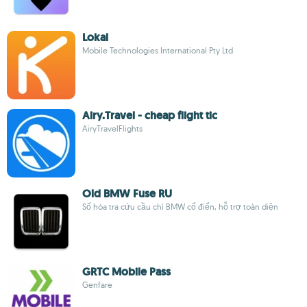
Lokal
Mobile Technologies International Pty Ltd
Airy.Travel - cheap flight tic
AiryTravelFlights
Old BMW Fuse RU
Số hóa tra cứu cầu chì BMW cổ điển, hỗ trợ toàn diện
GRTC Mobile Pass
Genfare