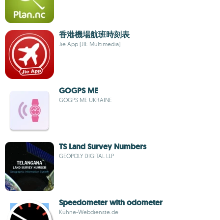
香港機場航班時刻表
Jie App (JIE Multimedia)
GOGPS ME
GOGPS ME UKRAINE
TS Land Survey Numbers
GEOPOLY DIGITAL LLP
Speedometer with odometer
Kühne-Webdienste.de