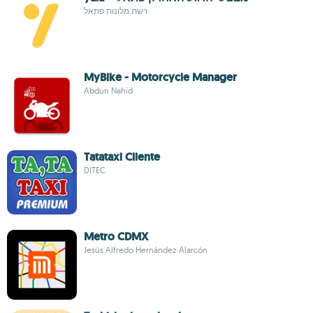
רשת מלונות פתאל
MyBike - Motorcycle Manager
Abdun Nahid
Tatataxi Cliente
DITEC
Metro CDMX
Jesús Alfredo Hernández Alarcón