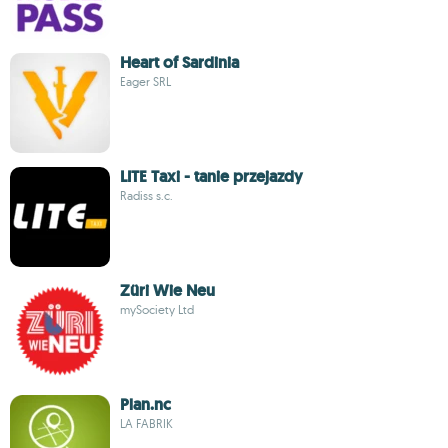
Heart of Sardinia
Eager SRL
LITE Taxi - tanie przejazdy
Radiss s.c.
Züri Wie Neu
mySociety Ltd
Plan.nc
LA FABRIK