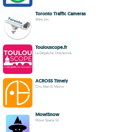
Toronto Traffic Cameras
Wee Jim
Toulouscope.fr
La Dépêche Interactive
ACROSS Timely
Chu Man Ki Morris
MowiSnow
Mowi Space Srl