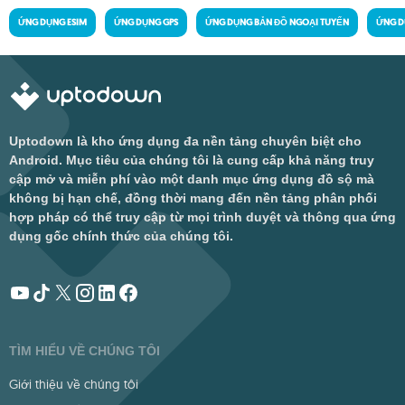
ỨNG DỤNG ESIM
ỨNG DỤNG GPS
ỨNG DỤNG BẢN ĐỒ NGOẠI TUYẾN
ỨNG D
Uptodown là kho ứng dụng đa nền tảng chuyên biệt cho
Android. Mục tiêu của chúng tôi là cung cấp khả năng truy
cập mở và miễn phí vào một danh mục ứng dụng đồ sộ mà
không bị hạn chế, đồng thời mang đến nền tảng phân phối
hợp pháp có thể truy cập từ mọi trình duyệt và thông qua ứng
dụng gốc chính thức của chúng tôi.
TÌM HIỂU VỀ CHÚNG TÔI
Giới thiệu về chúng tôi