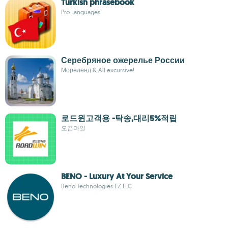
Turkish phrasebook
Pro Languages
Серебряное ожерелье России
Мореленд & All excursive!
로드윈고객용 -탁송,대리5%적립
오픈마일
BENO - Luxury At Your Service
Beno Technologies FZ LLC