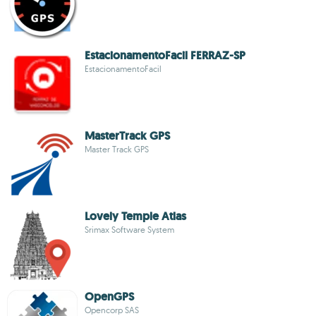
EstacionamentoFacil FERRAZ-SP
EstacionamentoFacil
MasterTrack GPS
Master Track GPS
Lovely Temple Atlas
Srimax Software System
OpenGPS
Opencorp SAS