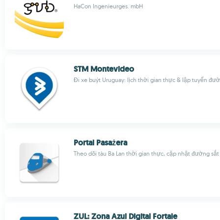
HaCon Ingenieurges. mbH
STM Montevideo
Đi xe buýt Uruguay: lịch thời gian thực & lập tuyến đư
Portal Pasażera
Theo dõi tàu Ba Lan thời gian thực, cập nhật đường sắt
ZUL: Zona Azul Digital Fortale