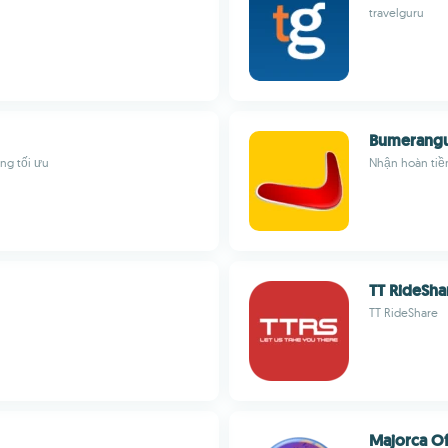
travelguru
Bumerangu
ờng tối ưu
Nhận hoàn tiền
TT RideSha
TT RideShare
Majorca Of