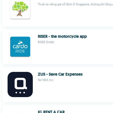
Thuê xe riêng giá cố định ở Singapore, không phí tăng 
RISER - the motorcycle app
RISER Gmbh
ZUS - Save Car Expenses
No NDA Inc
KL RENT A CAR