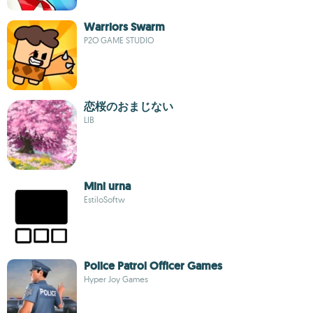
Warriors Swarm
P2O GAME STUDIO
恋桜のおまじない
LIB
Mini urna
EstiloSoftw
Police Patrol Officer Games
Hyper Joy Games