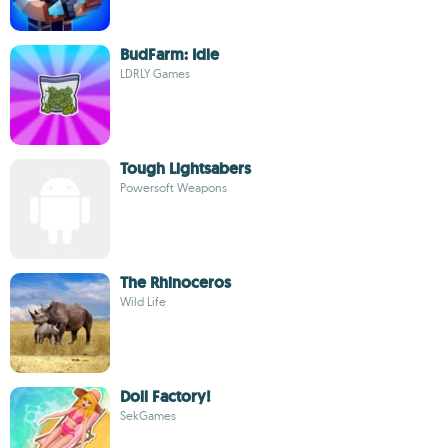
BudFarm: Idle
LDRLY Games
Tough Lightsabers
Powersoft Weapons
The Rhinoceros
Wild Life
Doll Factory!
SekGames