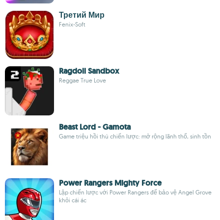
Третий Мир
Fenix-Soft
Ragdoll Sandbox
Reggae True Love
Beast Lord - Gamota
Game triệu hồi thú chiến lược: mở rộng lãnh thổ, sinh tồn
Power Rangers Mighty Force
Lập chiến lược với Power Rangers để bảo vệ Angel Grove
khỏi cái ác