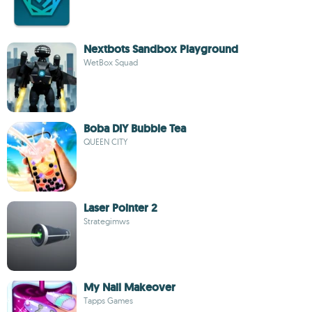
Nextbots Sandbox Playground
WetBox Squad
Boba DIY Bubble Tea
QUEEN CITY
Laser Pointer 2
Strategimws
My Nail Makeover
Tapps Games