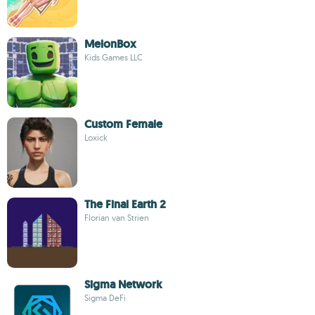
MelonBox
Kids Games LLC
Custom Female
Loxick
The Final Earth 2
Florian van Strien
Sigma Network
Sigma DeFi