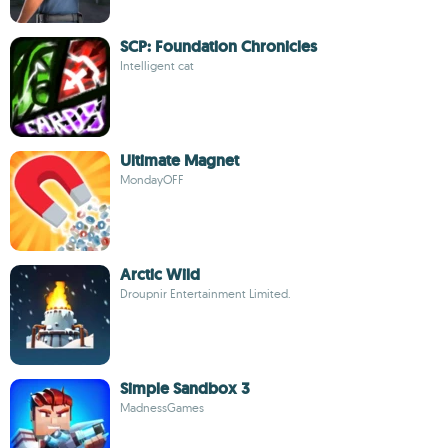
SCP: Foundation Chronicles
Intelligent cat
Ultimate Magnet
MondayOFF
Arctic Wild
Droupnir Entertainment Limited.
Simple Sandbox 3
MadnessGames