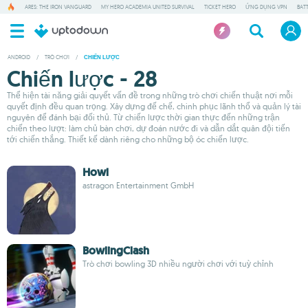
ARES: THE IRON VANGUARD
MY HERO ACADEMIA UNITED SURVIVAL
TICKET HERO
ỨNG DỤNG VPN
BAT
ANDROID
/
TRÒ CHƠI
/
CHIẾN LƯỢC
Chiến lược - 28
Thể hiện tài năng giải quyết vấn đề trong những trò chơi chiến thuật nơi mỗi
quyết định đều quan trọng. Xây dựng đế chế, chinh phục lãnh thổ và quản lý tài
nguyên để đánh bại đối thủ. Từ chiến lược thời gian thực đến những trận
chiến theo lượt: làm chủ bàn chơi, dự đoán nước đi và dẫn dắt quân đội tiến
tới chiến thắng. Thiết kế dành riêng cho những bộ óc chiến lược.
Howl
astragon Entertainment GmbH
BowlingClash
Trò chơi bowling 3D nhiều người chơi với tuỳ chỉnh