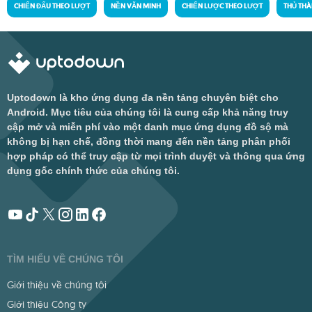
CHIẾN ĐẤU THEO LƯỢT
NỀN VĂN MINH
CHIẾN LƯỢC THEO LƯỢT
THỦ THÀ
Uptodown là kho ứng dụng đa nền tảng chuyên biệt cho
Android. Mục tiêu của chúng tôi là cung cấp khả năng truy
cập mở và miễn phí vào một danh mục ứng dụng đồ sộ mà
không bị hạn chế, đồng thời mang đến nền tảng phân phối
hợp pháp có thể truy cập từ mọi trình duyệt và thông qua ứng
dụng gốc chính thức của chúng tôi.
TÌM HIỂU VỀ CHÚNG TÔI
Giới thiệu về chúng tôi
Giới thiệu Công ty