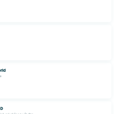
rld
re
3D