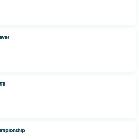
aver
11
hampionship