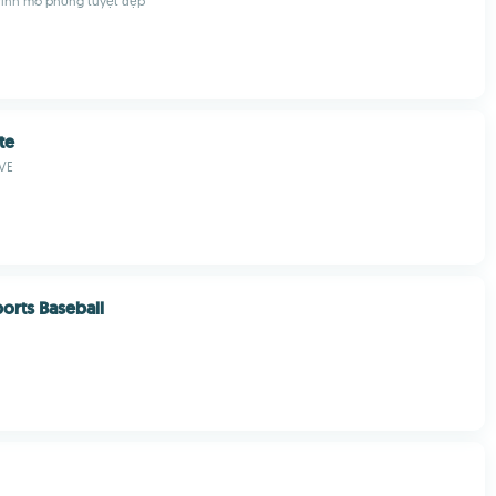
trình mô phỏng tuyệt đẹp
te
VE
orts Baseball