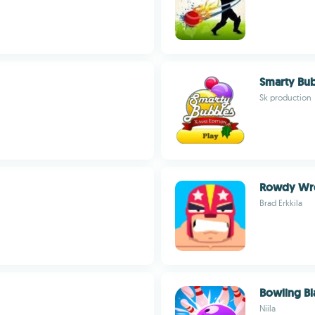
Smarty Bu
Sk production
Rowdy Wre
Brad Erkkila
Bowling Bl
Niila