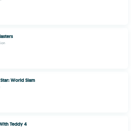
asters
ion
Star: World Slam
c
With Teddy 4