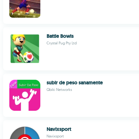
Battle Bowls
Crystal Pug Pty Ltd
subir de peso sanamente
Qbiki Networks
Navixsport
Navixsport