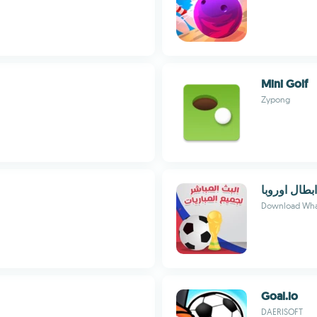
Mini Golf
Zypong
طال اوروبا
Download Wha
Goal.io
DAERISOFT