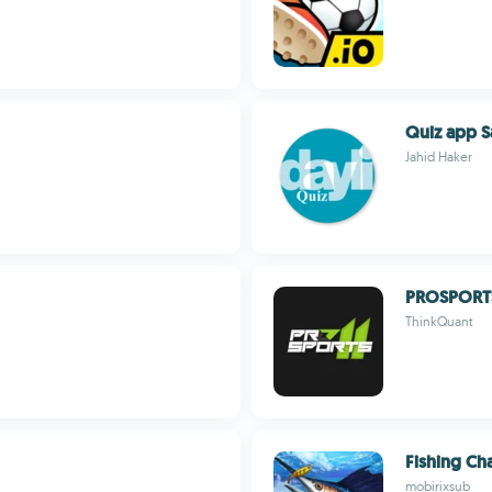
Quiz app S
Jahid Haker
PROSPORTS
ThinkQuant
Fishing C
mobirixsub