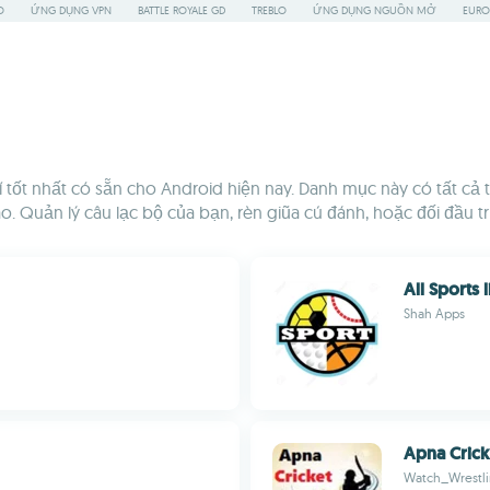
O
ỨNG DỤNG VPN
BATTLE ROYALE GD
TREBLO
ỨNG DỤNG NGUỒN MỞ
EURO
í tốt nhất có sẵn cho Android hiện nay. Danh mục này có tất 
o. Quản lý câu lạc bộ của bạn, rèn giũa cú đánh, hoặc đối đầu t
All Sports
Shah Apps
Apna Crick
Watch_Wrestl