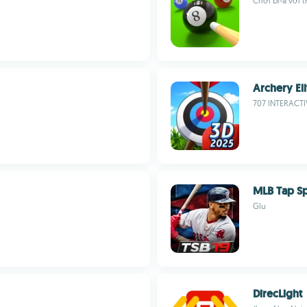
Chơi bi-a với 
Archery Eli
707 INTERACTI
MLB Tap Sp
Glu
DirecLight