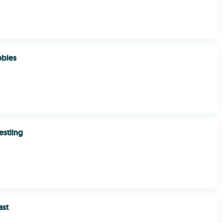
bbles
stling
ast