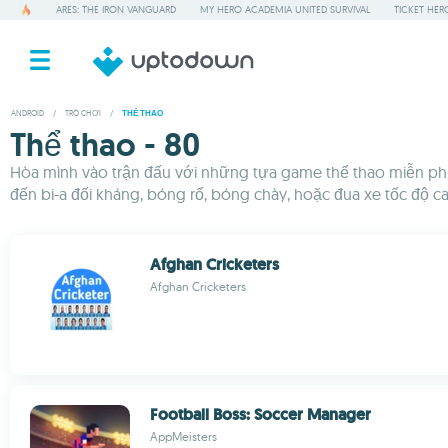
ARES: THE IRON VANGUARD
MY HERO ACADEMIA UNITED SURVIVAL
TICKET HER
ANDROID
/
TRÒ CHƠI
/
THỂ THAO
Thể thao - 80
Hòa mình vào trận đấu với những tựa game thể thao miễn ph
đến bi-a đối kháng, bóng rổ, bóng chày, hoặc đua xe tốc độ ca
Afghan Cricketers
Afghan Cricketers
Football Boss: Soccer Manager
AppMeisters