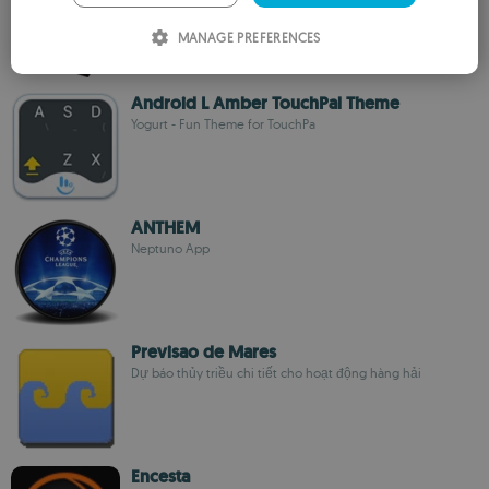
ITALIAN
MANAGE PREFERENCES
SPANISH
ROMANIAN
Android L Amber TouchPal Theme
Yogurt - Fun Theme for TouchPa
ANTHEM
Neptuno App
Previsao de Mares
Dự báo thủy triều chi tiết cho hoạt động hàng hải
Encesta