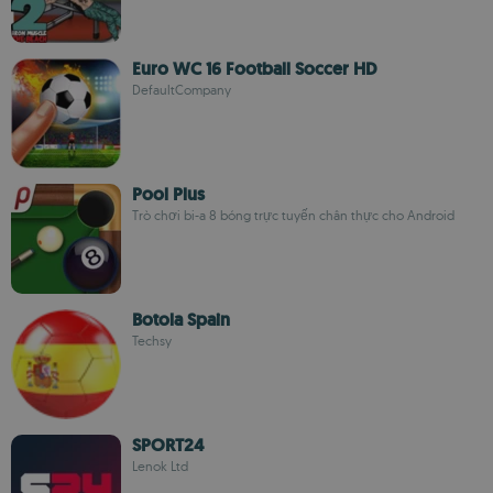
Euro WC 16 Football Soccer HD
DefaultCompany
Pool Plus
Trò chơi bi-a 8 bóng trực tuyến chân thực cho Android
Botola Spain
Techsy
SPORT24
Lenok Ltd