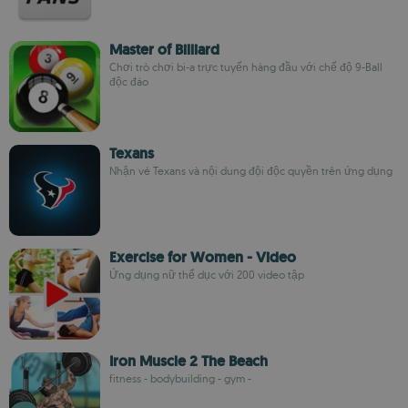
Master of Billiard
Chơi trò chơi bi-a trực tuyến hàng đầu với chế độ 9-Ball
độc đáo
Texans
Nhận vé Texans và nội dung đội độc quyền trên ứng dụng
Exercise for Women - Video
Ứng dụng nữ thể dục với 200 video tập
Iron Muscle 2 The Beach
fitness - bodybuilding - gym -