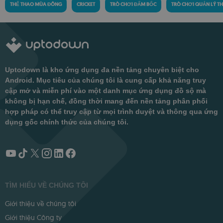
THỂ THAO MÙA ĐÔNG
CRICKET
TRÒ CHƠI ĐẤM BỐC
TRÒ CHƠI QUẢN LÝ T
Uptodown là kho ứng dụng đa nền tảng chuyên biệt cho
Android. Mục tiêu của chúng tôi là cung cấp khả năng truy
cập mở và miễn phí vào một danh mục ứng dụng đồ sộ mà
không bị hạn chế, đồng thời mang đến nền tảng phân phối
hợp pháp có thể truy cập từ mọi trình duyệt và thông qua ứng
dụng gốc chính thức của chúng tôi.
TÌM HIỂU VỀ CHÚNG TÔI
Giới thiệu về chúng tôi
Giới thiệu Công ty