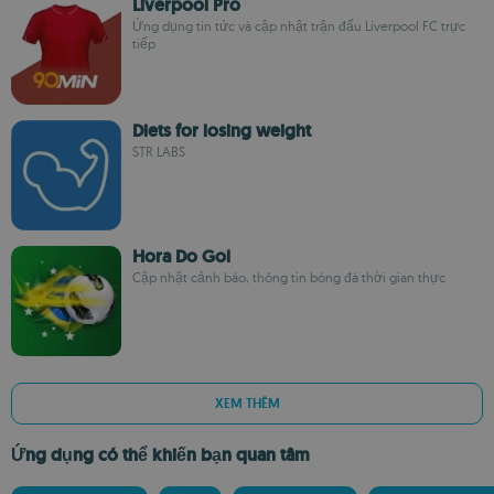
Liverpool Pro
Ứng dụng tin tức và cập nhật trận đấu Liverpool FC trực
tiếp
Diets for losing weight
STR LABS
Hora Do Gol
Cập nhật cảnh báo, thông tin bóng đá thời gian thực
XEM THÊM
Ứng dụng có thể khiến bạn quan tâm