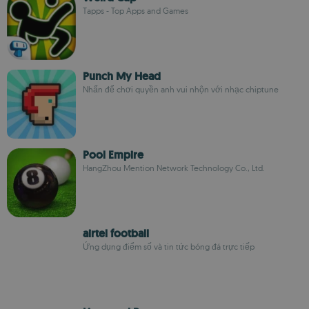
Tapps - Top Apps and Games
Punch My Head
Nhấn để chơi quyền anh vui nhộn với nhạc chiptune
Pool Empire
HangZhou Mention Network Technology Co., Ltd.
airtel football
Ứng dụng điểm số và tin tức bóng đá trực tiếp