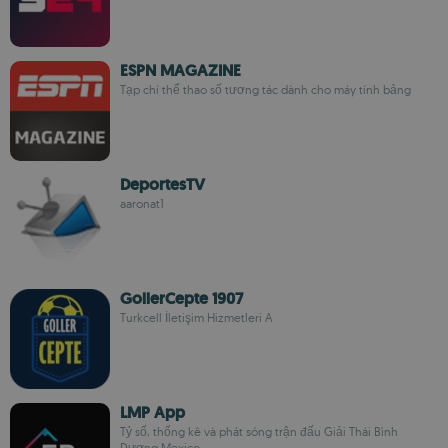
ESPN MAGAZINE
Tạp chí thể thao số tương tác dành cho máy tính bảng
DeportesTV
aaronat1
GollerCepte 1907
Turkcell İletişim Hizmetleri A
LMP App
Tỷ số, thống kê và phát sóng trận đấu Giải Thái Bình
Dương Mexico