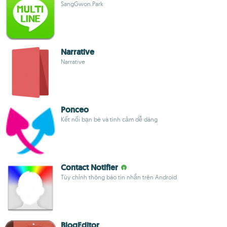
SangGwon.Park
Narrative
Narrative
Ponceo
Kết nối bạn bè và tình cảm dễ dàng
Contact Notifier
Tùy chỉnh thông báo tin nhắn trên Android
BlogEditor