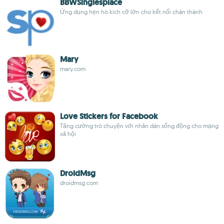
BBWSinglesplace
Ứng dụng hẹn hò kích cỡ lớn cho kết nối chân thành
Mary
mary.com
Love Stickers for Facebook
Tăng cường trò chuyện với nhãn dán sống động cho mạng
xã hội
DroidMsg
droidmsg.com