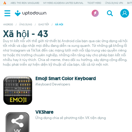
ARES: THE IRON VANGUARD
MY HERO ACADEMIA UNITED SURVIVAL
TICKET HERO
ỨNG DỤNG VPN
BAT
ANDROID
/
ỨNG DỤNG
/
GIAO TIẾP
/
XÃ HỘI
Xã hội - 43
Duy trì kết nối với thế giới từ thiết bị Android của bạn qua các ứng dụng xã hội
tốt nhất và cập nhật mọi điều đang diễn ra xung quanh. Từ những gã khổng lồ
như Instagram và TikTok đến các mạng lưới mới nổi tập trung vào quyền riêng
tư hoặc thị trường chuyên nghiệp, những nền tảng này cho phép bạn kết nối
nhiều hay ít tùy thích. Chia sẻ meme, theo dõi xu hướng, xây dựng cộng đồng,
hoặc phát triển sự hiện diện kỹ thuật số của bạn, tất cả từ một nơi.
Emoji Smart Color Keyboard
iKeyboard Developers
VKShare
Ứng dụng chia sẻ phương tiện VK tiện dụng