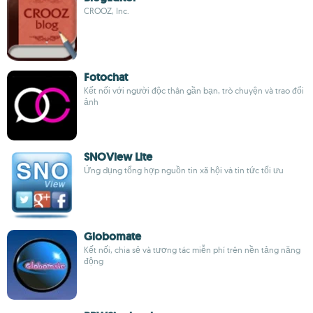
CROOZ, Inc.
Fotochat
Kết nối với người độc thân gần bạn, trò chuyện và trao đổi
ảnh
SNOView Lite
Ứng dụng tổng hợp nguồn tin xã hội và tin tức tối ưu
Globomate
Kết nối, chia sẻ và tương tác miễn phí trên nền tảng năng
động