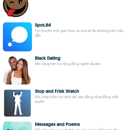
Spot.IM
Trò chuyện thời gian thực và chia sẻ đa phương tiện hấp
dẫn
Black Dating
Nền tảng hẹn hò cộng đồng người da đen
Stop and Frisk Watch
Ghi chép kiểm tra cảnh sát, báo động cộng đồng, biết
quyền
Messages and Poems
Biểu đạt cảm xúc với thơ, câu nói và tin nhắn mọi dịp