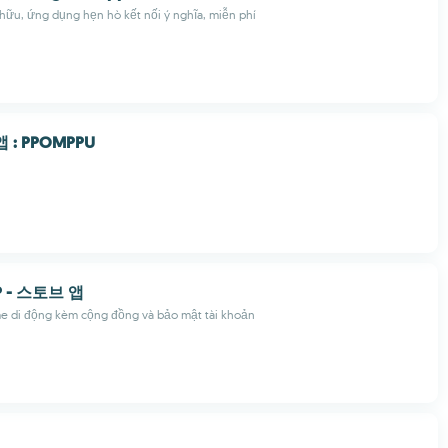
hữu, ứng dụng hẹn hò kết nối ý nghĩa, miễn phí
 : PPOMPPU
P - 스토브 앱
e di động kèm cộng đồng và bảo mật tài khoản