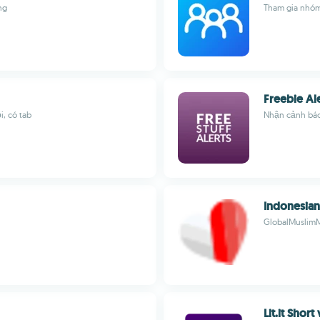
ng
Tham gia nhóm
Freebie Ale
, có tab
Nhận cảnh báo
Indonesia
GlobalMuslim
Lit.it Shor