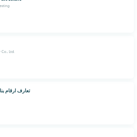
esting
Co., Ltd.
تعارف ارقام بن