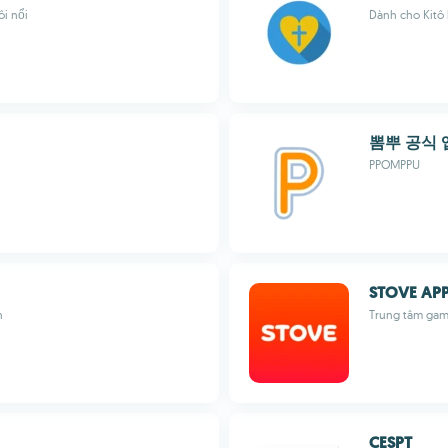
ôi nổi
Dành cho Kitô 
뽐뿌 공식 앱
PPOMPPU
STOVE AP
n
Trung tâm gam
CESPT