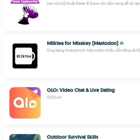
Làm chủ kỹ thuật Radar & Sonar với cẩm nang dễ sử dụ
Milktea for Misskey (Mastodon)
Ứng dụng Android tích hợp mượt nhiều nền tảng xã hội
OLO: Video Chat & Live Dating
OLO.Live
Outdoor Survival Skills