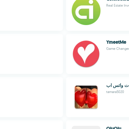
Real Estate Inv
YmeetMe
Game Changer 
ات واتس اب
tamara5020
OluOlu