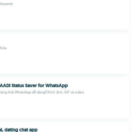
 Rewards
ñola
AADI Status Saver for WhatsApp
trạng thái WhatsApp dễ dànghình ảnh, GIF và video
al, dating chat app