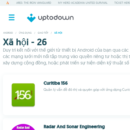
ARES: THE IRON VANGUARD
MY HERO ACADEMIA UNITED SURVIVAL
TICKET HER
ANDROID
/
ỨNG DỤNG
/
GIAO TIẾP
/
XÃ HỘI
Xã hội - 26
Duy trì kết nối với thế giới từ thiết bị Android của bạn qua 
các mạng lưới mới nổi tập trung vào quyền riêng tư hoặc thị
xây dựng cộng đồng, hoặc phát triển sự hiện diện kỹ thuật số 
Curitiba 156
Quản lý vấn đề đô thị và quyên góp với ứng dụng Curit
Radar And Sonar Engineering