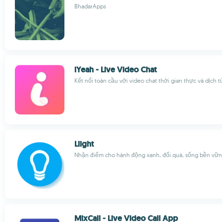
BhadarApps
iYeah - Live Video Chat
Kết nối toàn cầu với video chat thời gian thực và dịch t
Liight
Nhận điểm cho hành động xanh, đổi quà, sống bền vữ
MixCall - Live Video Call App