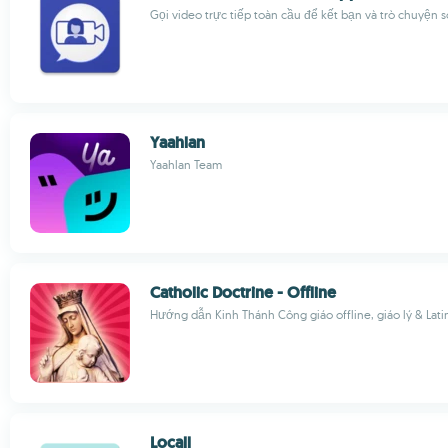
Gọi video trực tiếp toàn cầu để kết bạn và trò chuyện s
Yaahlan
Yaahlan Team
Catholic Doctrine - Offline
Hướng dẫn Kinh Thánh Công giáo offline, giáo lý & Lati
Locall