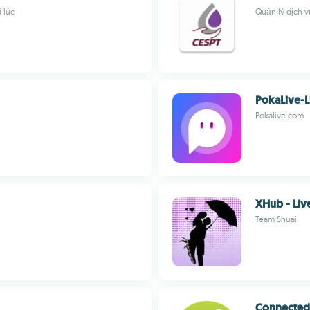
 lúc
Quản lý dịch v
PokaLive-L
Pokalive.com
XHub - Liv
Team Shuai
Connected 