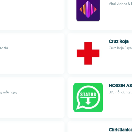
Viral videos &
Cruz Roja
ức thì
Cruz Roja Espa
HOSSIN AS
ng mỗi ngày
Lưu nội dung 
Christianic