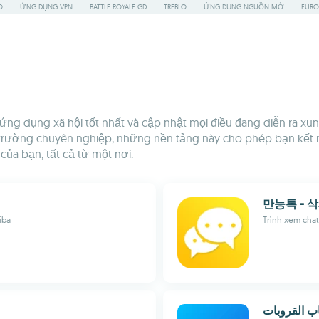
O
ỨNG DỤNG VPN
BATTLE ROYALE GD
TREBLO
ỨNG DỤNG NGUỒN MỞ
EURO
các ứng dụng xã hội tốt nhất và cập nhật mọi điều đang diễn ra
 trường chuyên nghiệp, những nền tảng này cho phép bạn kết nố
của bạn, tất cả từ một nơi.
만능톡 - 
iba
Trình xem chat 