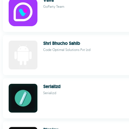
Vava
GoParty Team
Shri Bhucho Sahib
Code Optimal Solutions Pvt Ltd
Serializd
Serializd