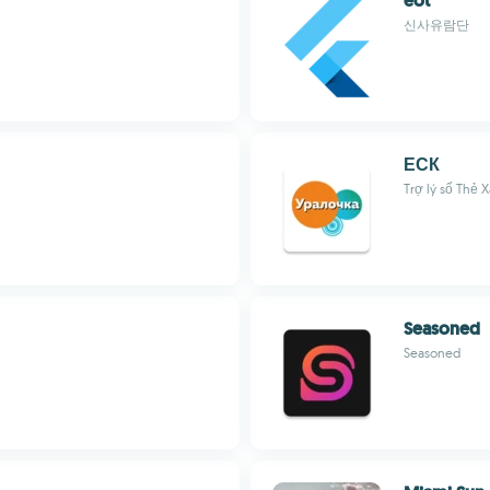
eot
신사유람단
ЕСК
Trợ lý số Thẻ X
Seasoned
Seasoned