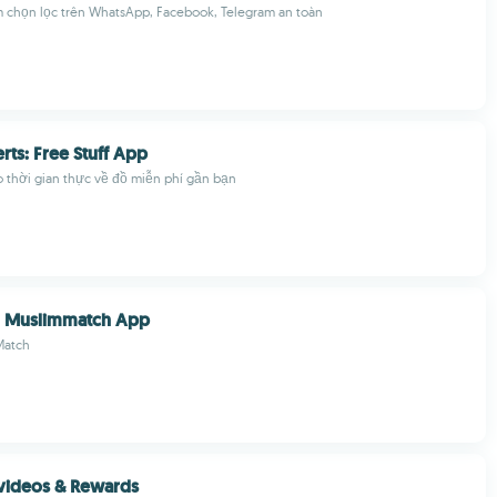
 chọn lọc trên WhatsApp, Facebook, Telegram an toàn
rts: Free Stuff App
 thời gian thực về đồ miễn phí gần bạn
n Muslimmatch App
Match
t videos & Rewards