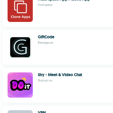
multispace
GiftCode
Betelgeuse
Shy - Meet & Video Chat
Shyhub inc
VBN