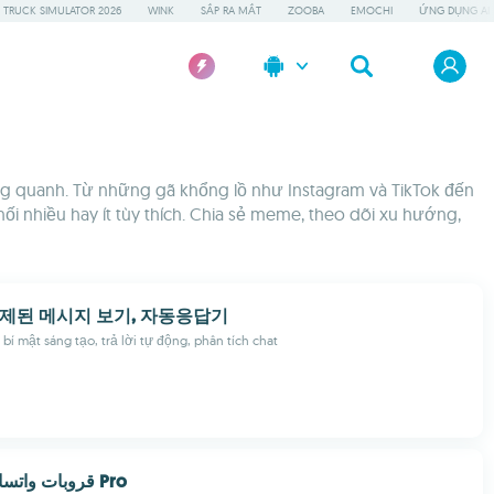
 TRUCK SIMULATOR 2026
WINK
SẮP RA MẮT
ZOOBA
EMOCHI
ỨNG DỤNG AI 
 xung quanh. Từ những gã khổng lồ như Instagram và TikTok đến
i nhiều hay ít tùy thích. Chia sẻ meme, theo dõi xu hướng,
삭제된 메시지 보기, 자동응답기
bí mật sáng tạo, trả lời tự động, phân tích chat
قروبات واتساب القروبات Pro