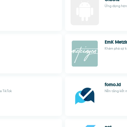
Ứng dụng hẹn h
EmK Metzi
Khám phá sự k
fomo.id
a TikTok
Nền tảng kết n