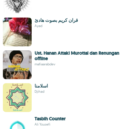
قران كريم بصوت هادئ
Ayad
Ust. Hanan Attaki Murottal dan Renungan
offline
mafiaarabdev
اسلامنا
Djihad
Tasbih Counter
Ali Yousefi