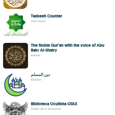
Tasbeeh Counter
mob elouh
The Noble Qur’an with the voice of Abu
Bakr Al-Shatry
equran
دين المسلم
Moslam
Biblioteca Ocultista ODLS
Orden de la Serpiente