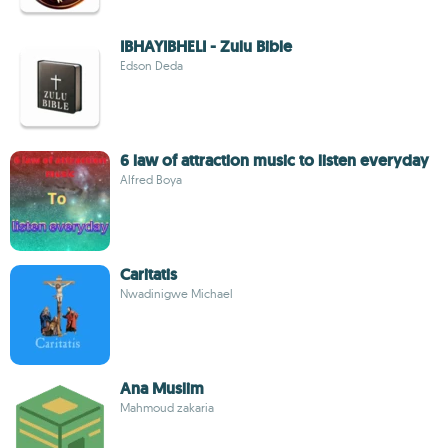
IBHAYIBHELI - Zulu Bible
Edson Deda
6 law of attraction music to listen everyday
Alfred Boya
Caritatis
Nwadinigwe Michael
Ana Muslim
Mahmoud zakaria