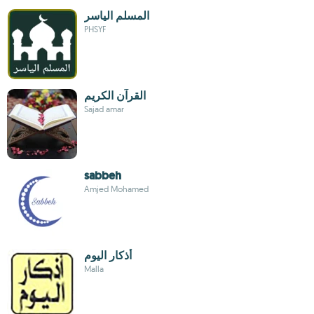
المسلم الياسر
PHSYF
القرآن ‏الكريم
Sajad amar
sabbeh
Amjed Mohamed
أذكار اليوم
Malla