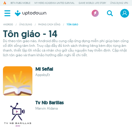
BETA PUBG MOBILE
MY HERO ACADEMIA UNITED SURVIVAL
GAME WORLD: LIFE STORY
ỨNG DỤNG VPN
ANDROID
/
ỨNG DỤNG
/
PHONG CÁCH SỐNG
/
TÔN GIÁO
Tôn giáo - 14
Dù theo tôn giáo nào, Android đều cung cấp ứng dụng miễn phí giúp bạn củng
cố đời sống tâm linh. Truy cập đầy đủ kinh sách thiêng liêng kèm đọc tụng âm
thanh, thiết lập lời nhắc cá nhân cho giờ cầu nguyện hay thiền định. Cập nhật
lịch tôn giáo và tham khảo hướng dẫn nghi lễ chi tiết.
Mi Señal
AppsbyEt
Tv Nb Barillas
Marvin Aldana