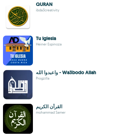
QURAN
ibda3creativity
Tu Iglesia
Heiner Espinoza
واعبدوا الله - Wa3bodo Allah
Progzilla
القرأن ‏الكريم
mohammad Samer