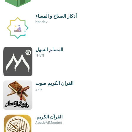
أذكار الصباح و المساء
hbr dev
المسلم السهل
PHSYF
القران الكريم صوت
مصر
القرآن ‏الكريم ‏
AbadeAlMoqdmi