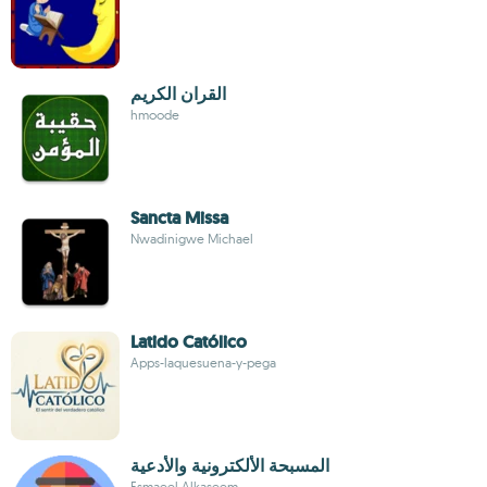
القران الكريم
hmoode
Sancta Missa
Nwadinigwe Michael
Latido Católico
Apps-laquesuena-y-pega
المسبحة الألكترونية والأدعية
Esmaeel Alkaseem