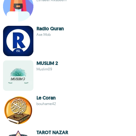
Radio Quran
Ase.Mob
MUSLIM 2
Muslim09
Le Coran
bouhame42
TAROT NAZAR