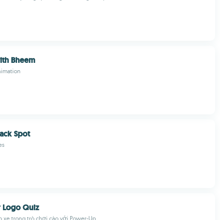
ith Bheem
imation
ack Spot
es
r Logo Quiz
 xe trong trò chơi cào với Power-Up