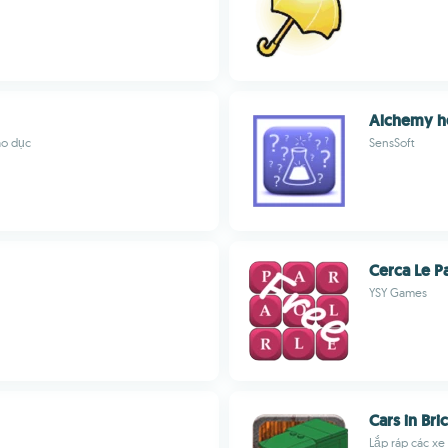
Alchemy he
áo dục
SensSoft
Cerca Le P
YSY Games
Cars in Bri
Lắp ráp các xe