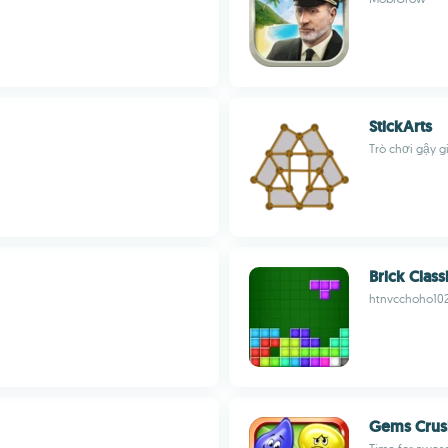
StickArts
Trò chơi gậy g
Brick Class
htnvcchoho102
Gems Crus