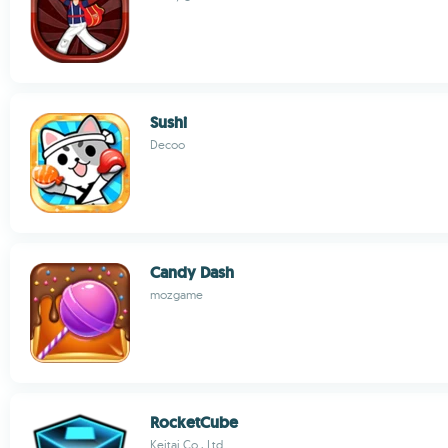
Sushi
Decoo
Candy Dash
mozgame
RocketCube
Keitai Co., Ltd.