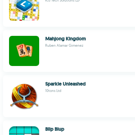
RJS Tech Solutions LLP
Mahjong Kingdom
Ruben Alamar Gimenez
Sparkle Unleashed
10tons Ltd
Blip Blup