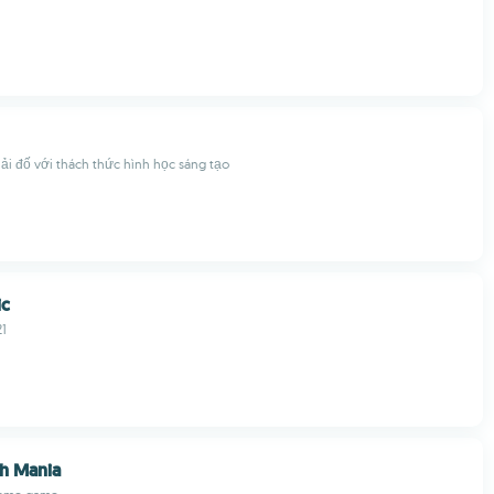
iải đố với thách thức hình học sáng tạo
ic
1
h Mania