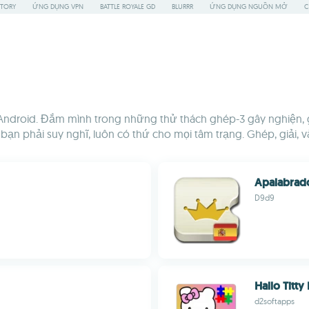
STORY
ỨNG DỤNG VPN
BATTLE ROYALE GD
BLURRR
ỨNG DỤNG NGUỒN MỞ
C
cho Android. Đắm mình trong những thử thách ghép-3 gây nghiện
bạn phải suy nghĩ, luôn có thứ cho mọi tâm trạng. Ghép, giải, v
Apalabrado
D9d9
Hallo Titty
d2softapps