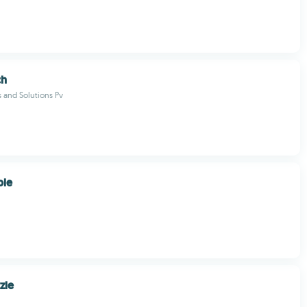
ch
 and Solutions Pv
ble
zle