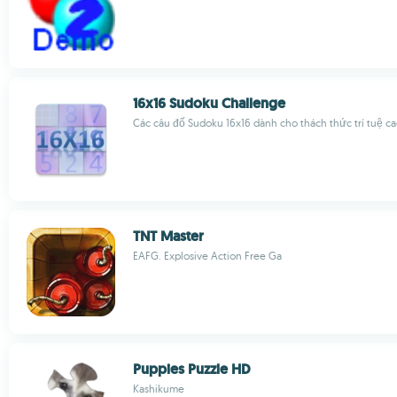
16x16 Sudoku Challenge
Các câu đố Sudoku 16x16 dành cho thách thức trí tuệ c
TNT Master
EAFG. Explosive Action Free Ga
Puppies Puzzle HD
Kashikume