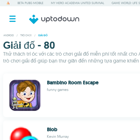
BETA PUBG MOBILE
MY HERO ACADEMIA UNITED SURVIVAL
GAME WORLD: LIFE 
ANDROID
/
TRÒ CHƠI
/
GIẢI ĐỐ
Giải đố - 80
Thử thách trí óc với các trò chơi giải đố miễn phí tốt nhất 
trò chơi giải đố giúp bạn thư giãn đến những tựa game khiến 
Bambino Room Escape
funny games
Blob
Kevin Murray