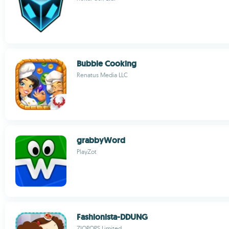
Bubble Cooking
Renatus Media LLC
grabbyWord
PlayZot
Fashionista-DDUNG
ZIOPOPS Limited