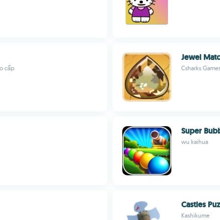
Jewel Mat
ao cấp
Csharks Games
Super Bub
wu kaihua
Castles Puz
Kashikume