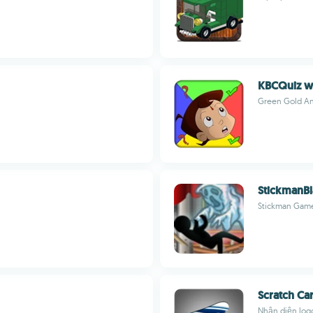
KBCQuiz w
Green Gold An
StickmanBl
Stickman Gam
Scratch Ca
Nhận diện logo