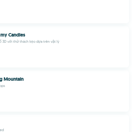
 my Candies
đố 3D với thử thách kẹo dựa trên vật lý
g Mountain
pps
ted