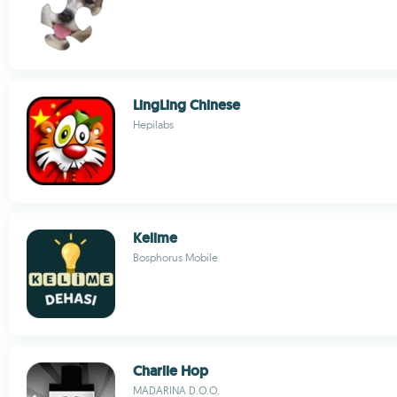
LingLing Chinese
Hepilabs
Kelime
Bosphorus Mobile
Charlie Hop
MADARINA D.O.O.