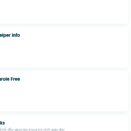
lper Info
arole Free
cks
 khối đầy sáng tạo trong trò chơi giáo dục