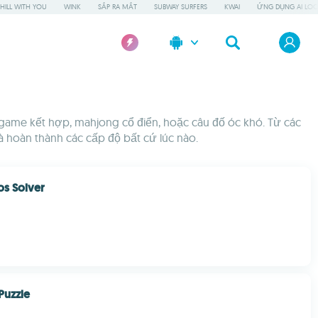
HILL WITH YOU
WINK
SẮP RA MẮT
SUBWAY SURFERS
KWAI
ỨNG DỤNG AI LOC
, game kết hợp, mahjong cổ điển, hoặc câu đố óc khó. Từ các
à hoàn thành các cấp độ bất cứ lúc nào.
s Solver
 Puzzle