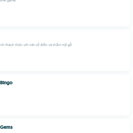
some game
ình thách thức với nét cổ điển và thẩm mỹ gỗ
 Bingo
 Gems