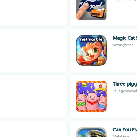
Magic Cat 
nexusgames
Three pigg
Littlegamecool
Can You Es
MobiGrow