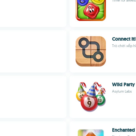
Time for awe
Connect it!
Trò chơi xếp h
Wild Party
Asylum Labs
Enchanted