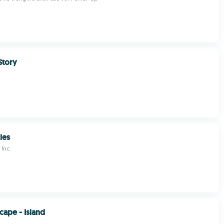
Story
ies
 Inc.
cape - Island