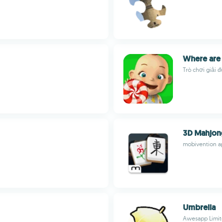
Where are
Trò chơi giải 
3D Mahjon
mobivention a
Umbrella
Awesapp Limi