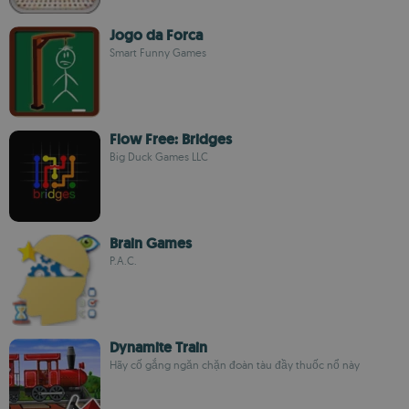
Jogo da Forca
Smart Funny Games
Flow Free: Bridges
Big Duck Games LLC
Brain Games
P.A.C.
Dynamite Train
Hãy cố gắng ngăn chặn đoàn tàu đầy thuốc nổ này