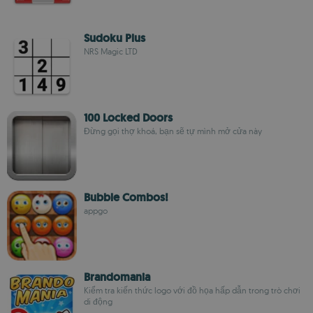
Sudoku Plus
NRS Magic LTD
100 Locked Doors
Đừng gọi thợ khoá, bạn sẽ tự mình mở cửa này
Bubble Combos!
appgo
Brandomania
Kiểm tra kiến thức logo với đồ họa hấp dẫn trong trò chơi
di động