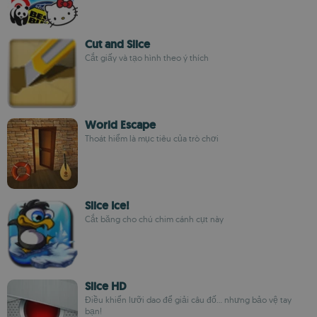
Cut and Slice
Cắt giấy và tạo hình theo ý thích
World Escape
Thoát hiểm là mục tiêu của trò chơi
Slice Ice!
Cắt băng cho chú chim cánh cụt này
Slice HD
Điều khiển lưỡi dao để giải câu đố... nhưng bảo vệ tay
bạn!