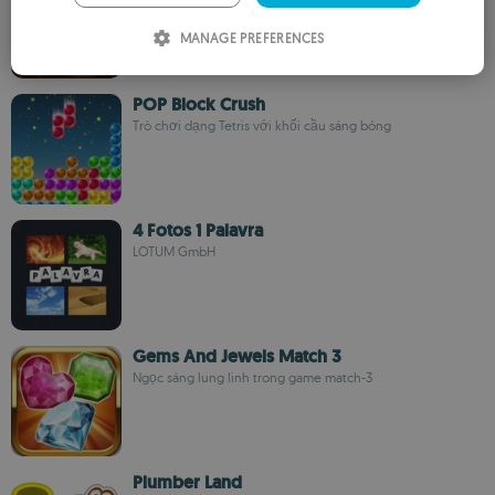
ITALIAN
MANAGE PREFERENCES
SPANISH
ROMANIAN
POP Block Crush
Trò chơi dạng Tetris với khối cầu sáng bóng
4 Fotos 1 Palavra
LOTUM GmbH
Gems And Jewels Match 3
Ngọc sáng lung linh trong game match-3
Plumber Land