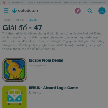
BETA PUBG MOBILE
MY HERO ACADEMIA UNITED SURVIVAL
GAME WORLD: LIFE STORY
ỨNG DỤNG VPN
ANDROID
/
TRÒ CHƠI
/
GIẢI ĐỐ
Giải đố - 47
Thử thách trí óc với các trò chơi giải đố miễn phí tốt nhất cho Android. Đắm
mình trong những thử thách ghép-3 gây nghiện, game kết hợp, mahjong cổ
điển, hoặc câu đố óc khó. Từ các trò chơi giải đố giúp bạn thư giãn đến những
tựa game khiến bạn phải suy nghĩ, luôn có thứ cho mọi tâm trạng. Ghép, giải,
và hoàn thành các cấp độ bất cứ lúc nào.
Escape From Denial
Escapegamez
REBUS - Absurd Logic Game
Jutiful Ltd