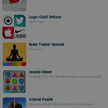
Logo Quiz! Deluxe
Candy Logo
Brain Trainer Special
Inloop, s.r.o.
Jewels Maze!
Trò ghép 3 đầy màu sắc để chơi bất cứ nơi nào bạn đến
Animal Puzzle
Khám phá thế giới động vật và hệ sinh thái của nó