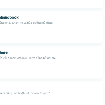
ehandbook
ống ô tô, cơ khí xe và bảo dưỡng dễ dàng
here
ến với eBook McGraw Hill và đồng bộ ghi chú
u di động linh hoạt, trả theo mức, giá rẻ