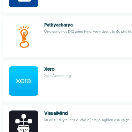
Pathyacharya
Ứng dụng học K-12 tiếng Hindi với video, câu đố phù 
Xero
Xero Accounting
VisualMind
Sơ đồ tư duy hỗ trợ AI cho việc học, nghiên cứu và ghi