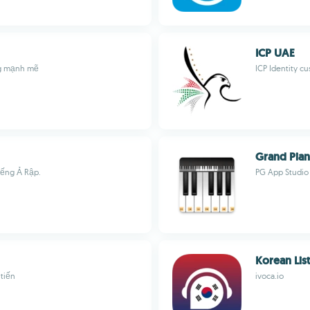
ICP UAE
ng mạnh mẽ
ICP Identity c
Grand Pia
iếng Ả Rập.
PG App Studio
Korean Lis
 tiến
ivoca.io