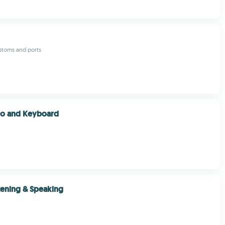
ustoms and ports
no and Keyboard
tening & Speaking