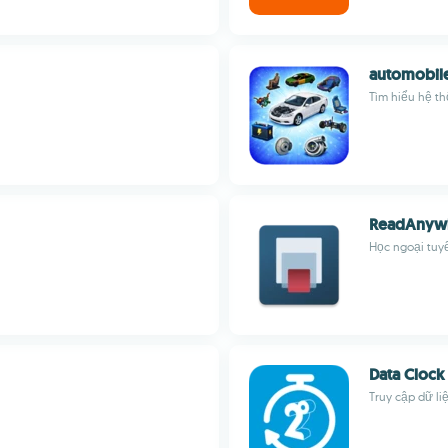
automobil
Tìm hiểu hệ th
ReadAnyw
Học ngoại tuy
Data Clock
Truy cập dữ liệ