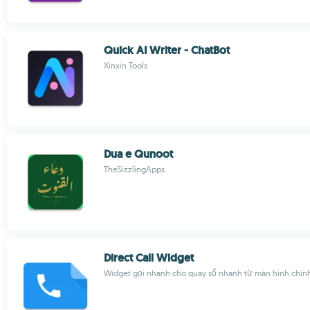
Quick AI Writer - ChatBot
Xinxin Tools
Dua e Qunoot
TheSizzlingApps
Direct Call Widget
Widget gọi nhanh cho quay số nhanh từ màn hình chín