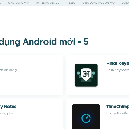
O
ỨNG DỤNG VPN
BATTLE ROYALE GD
TREBLO
ỨNG DỤNG NGUỒN MỞ
EURO
dụng Android mới - 5
Hindi Key
ách dễ dàng
Desh Keyboar
dy Notes
TimeChim
phong phú
Công cụ quản l