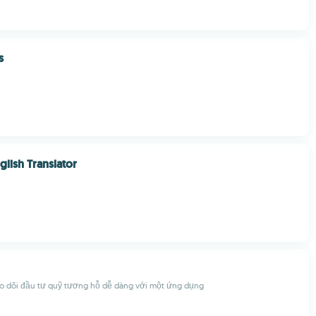
s
glish Translator
eo dõi đầu tư quỹ tương hỗ dễ dàng với một ứng dụng