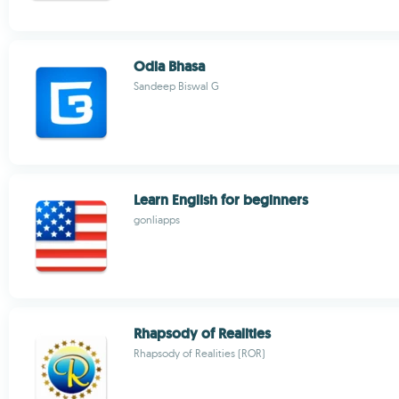
Odia Bhasa
Sandeep Biswal G
Learn English for beginners
gonliapps
Rhapsody of Realities
Rhapsody of Realities (ROR)