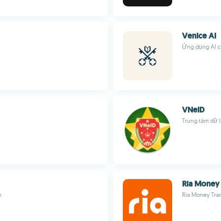
Venice AI
Ứng dụng AI ch
VNeID
Trung tâm dữ l
Ria Money 
h
Ria Money Trans