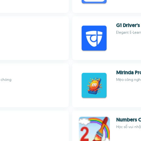
G1 Driver's
Elegant E-Lear
Mirinda Pr
h chóng
Mẹo công nghệ
Numbers C
Học số vui nhộ