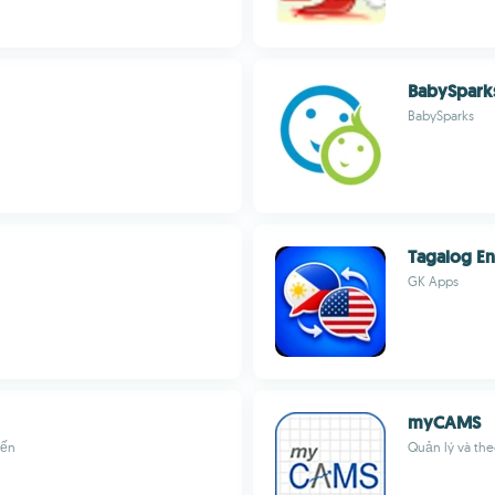
BabySpark
BabySparks
Tagalog En
GK Apps
myCAMS
yến
Quản lý và th