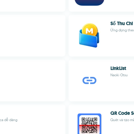
Sổ Thu Chi
Ứng dụng theo 
LinkList
Naoki Otsu
QR Code S
 ca dễ dàng
Quét và tạo mã