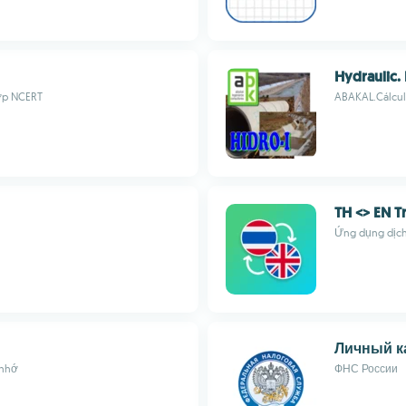
Hydraulic.
hợp NCERT
ABAKAL.Cálculo
TH <> EN T
Ứng dụng dịch
Личный к
 nhớ
ФНС России