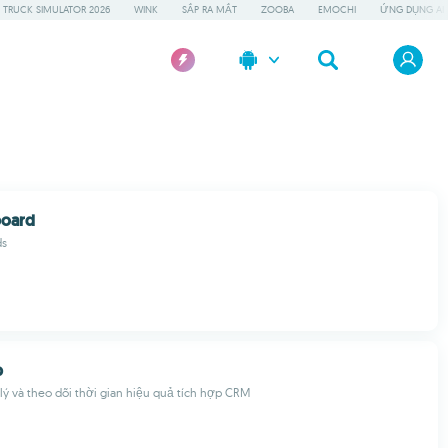
 TRUCK SIMULATOR 2026
WINK
SẮP RA MẮT
ZOOBA
EMOCHI
ỨNG DỤNG AI 
board
ds
p
ý và theo dõi thời gian hiệu quả tích hợp CRM