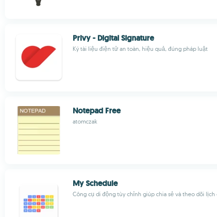
Privy - Digital Signature
Ký tài liệu điện tử an toàn, hiệu quả, đúng pháp luật
Notepad Free
atomczak
My Schedule
Công cụ di động tùy chỉnh giúp chia sẻ và theo dõi lịch