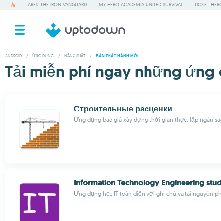
ARES: THE IRON VANGUARD
MY HERO ACADEMIA UNITED SURVIVAL
TICKET HER
ANDROID
/
ỨNG DỤNG
/
NĂNG SUẤT
/
BẢN PHÁT HÀNH MỚI
Tải miễn phí ngay những ứng 
Строительные расценки
Ứng dụng báo giá xây dựng thời gian thực, lập ngân s
Information Technology Engineering stu
Ứng dụng học IT toàn diện với ghi chú và tài nguyên 