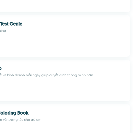
 Test Genie
ning
o
 và kinh doanh mỗi ngày giúp quyết định thông minh hơn
oloring Book
n và tương tác cho trẻ em