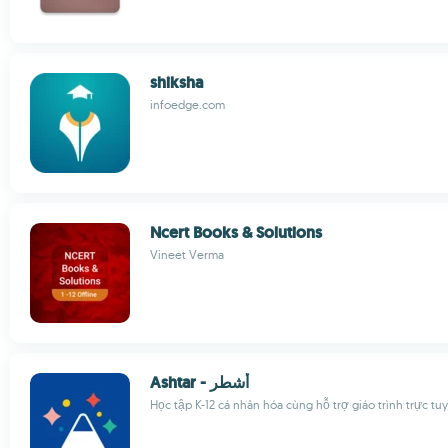
shiksha
infoedge.com
Ncert Books & Solutions
Vineet Verma
Ashtar - أشطر
Học tập K-12 cá nhân hóa cùng hỗ trợ giáo trình trực tu