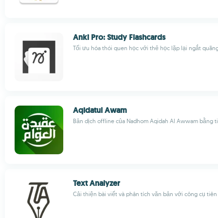
Anki Pro: Study Flashcards
Tối ưu hóa thói quen học với thẻ học lặp lại ngắt quã
Aqidatul Awam
Bản dịch offline của Nadhom Aqidah Al Awwam bằng t
Text Analyzer
Cải thiện bài viết và phân tích văn bản với công cụ tiên