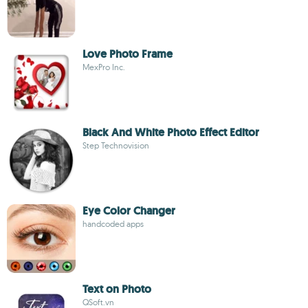
Love Photo Frame
MexPro Inc.
Black And White Photo Effect Editor
Step Technovision
Eye Color Changer
handcoded apps
Text on Photo
QSoft.vn