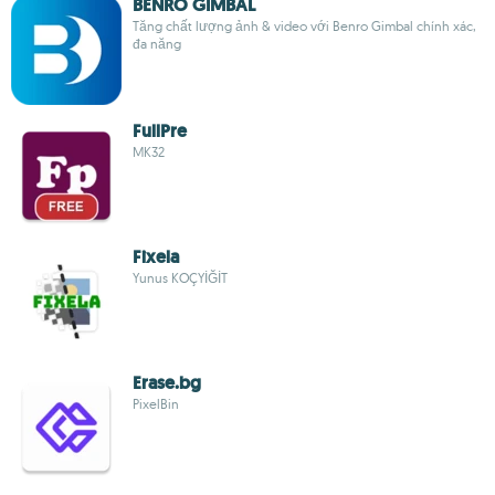
BENRO GIMBAL
Tăng chất lượng ảnh & video với Benro Gimbal chính xác,
đa năng
FullPre
MK32
Fixela
Yunus KOÇYİĞİT
Erase.bg
PixelBin