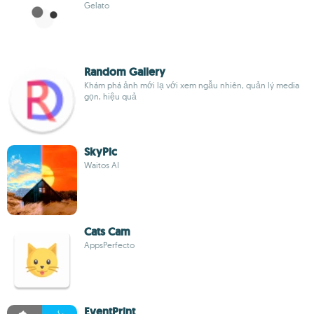
Gelato
Random Gallery
Khám phá ảnh mới lạ với xem ngẫu nhiên, quản lý media
gọn, hiệu quả
SkyPic
Waitos AI
Cats Cam
AppsPerfecto
EventPrint