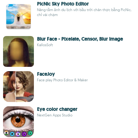
PicNic Sky Photo Editor
Nâng tầm ảnh du lịch với bầu trời chân thực bằng PicNic,
chỉ vài chạm
Blur Face - Pixelate, Censor, Blur Image
KallosSoft
FaceJoy
Face play Photo Editor & Maker
Eye color changer
NextGen Apps Studio