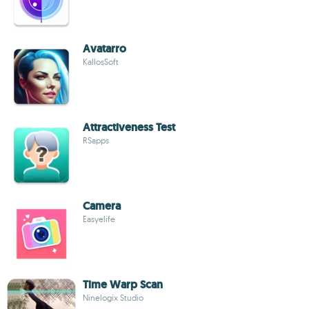
Avatarro
KallosSoft
Attractiveness Test
RSapps
Camera
Easyelife
Time Warp Scan
Ninelogix Studio