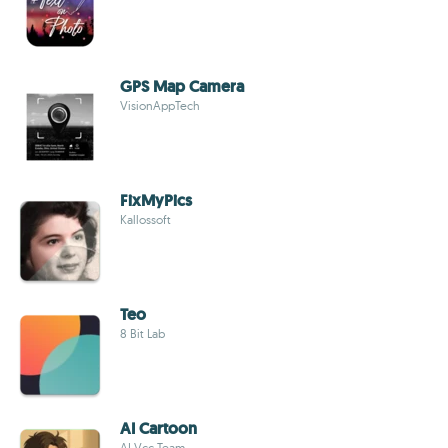
GPS Map Camera
VisionAppTech
FixMyPics
Kallossoft
Teo
8 Bit Lab
AI Cartoon
AI Vcc Team