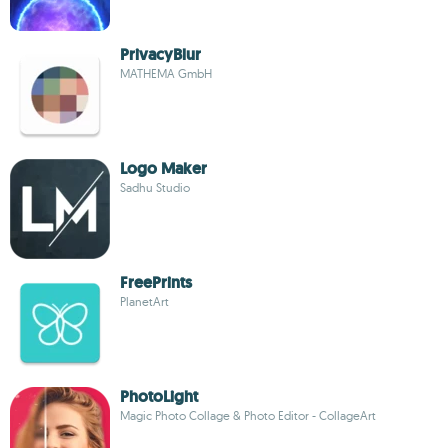
PrivacyBlur
MATHEMA GmbH
Logo Maker
Sadhu Studio
FreePrints
PlanetArt
PhotoLight
Magic Photo Collage & Photo Editor - CollageArt