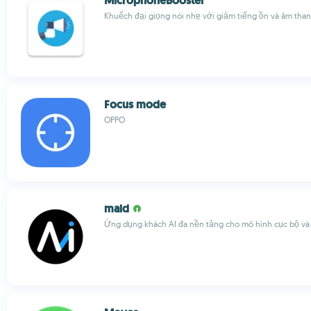
MicrophoneBooster
Khuếch đại giọng nói nhẹ với giảm tiếng ồn và âm than
Focus mode
OPPO
maid
Ứng dụng khách AI đa nền tảng cho mô hình cục bộ và 