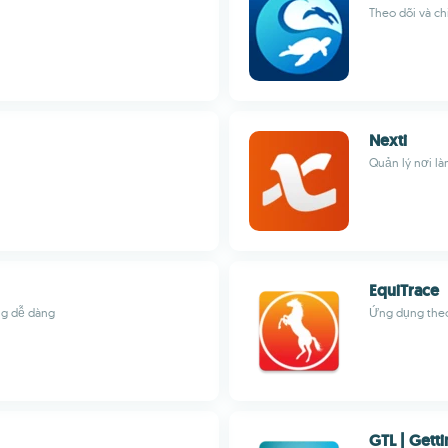
Theo dõi và ch
Nexti
Quản lý nơi là
EquiTrace
ảng dễ dàng
Ứng dụng theo 
GTL | Gett