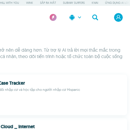
HILL WITH YOU
WINK
SẮP RA MẮT
SUBWAY SURFERS
KWAI
ỨNG DỤNG AI LOC
 nên dễ dàng hơn. Từ trợ lý AI trả lời mọi thắc mắc trong
cá nhân, theo dõi tiến trình hoặc tổ chức toàn bộ cuộc sống
Case Tracker
dõi nhập cư và học tập cho người nhập cư Hispanic
Cloud _ Internet