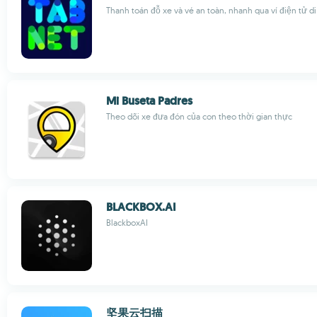
Thanh toán đỗ xe và vé an toàn, nhanh qua ví điện tử d
Mi Buseta Padres
Theo dõi xe đưa đón của con theo thời gian thực
BLACKBOX.AI
BlackboxAI
坚果云扫描