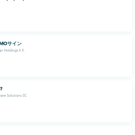
MOサイン
n Holdings K.K.
e?
are Solutions SC