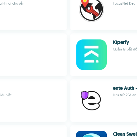
g khi di chuyển
FocusNet Dev
Kiperfy
Quản lý bất độ
ente Auth 
tiêu vặt
Lưu trữ 2FA an
Clean Swel