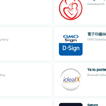
HokkabazSoft
電子印鑑G
ng dụng
GMO GlobalSig
Ya lo port
động
Blueweb Softw
Saturn