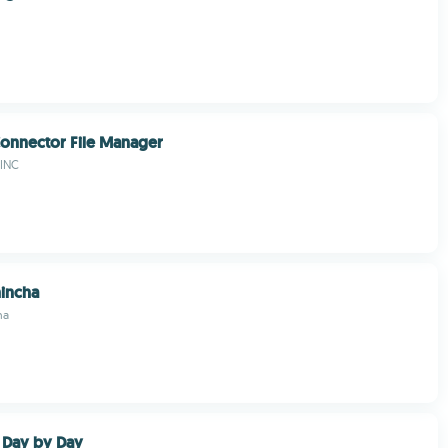
onnector File Manager
 INC
hincha
ha
 Day by Day