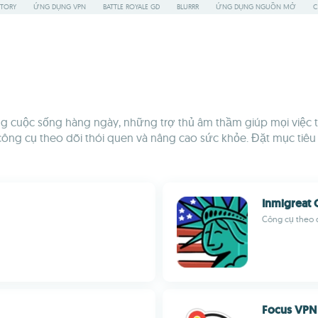
STORY
ỨNG DỤNG VPN
BATTLE ROYALE GD
BLURRR
ỨNG DỤNG NGUỒN MỞ
C
g cuộc sống hàng ngày, những trợ thủ âm thầm giúp mọi việc trở
công cụ theo dõi thói quen và nâng cao sức khỏe. Đặt mục tiêu 
Inmigreat 
Công cụ theo 
Focus VPN 