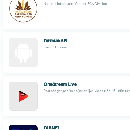
National Informatics Centre, FCA Division
Termux:API
Fredrik Fornwall
OneStream Live
Phát sóng trực tiếp hoặc lên lịch video trên 45+ nền t
TABNET