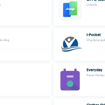
h
ColorOS
i-Pocket
 đa năng
Ứng dụng quản
Everyday
Pranav Pandey