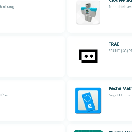
Clothes Sk
h rõ ràng
Trình chỉnh av
TRAE
SPRING (SG) PT
Fecha Matr
từ xa
Ángel Quintan