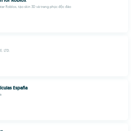
in for Roblox
atar Roblox, tạo skin 3D và trang phục độc đáo
E. LTD.
ículas España
a