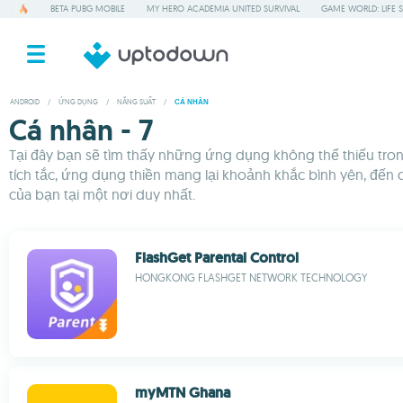
BETA PUBG MOBILE
MY HERO ACADEMIA UNITED SURVIVAL
GAME WORLD: LIFE 
ANDROID
/
ỨNG DỤNG
/
NĂNG SUẤT
/
CÁ NHÂN
Cá nhân - 7
Tại đây bạn sẽ tìm thấy những ứng dụng không thể thiếu tron
tích tắc, ứng dụng thiền mang lại khoảnh khắc bình yên, đến 
của bạn tại một nơi duy nhất.
FlashGet Parental Control
HONGKONG FLASHGET NETWORK TECHNOLOGY
myMTN Ghana