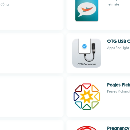
i động
Telmate
OTG USB C
Apps For Light
Peajes Pic
Peajes Pichinc
Pregnancy