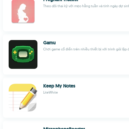
Theo dõi thai kỳ với mẹo hằng tuần và tính ngày dự sin
Gamu
Chơi game cổ điển trên nhiều thiết bị với trình giả lập
Keep My Notes
LiteWhite