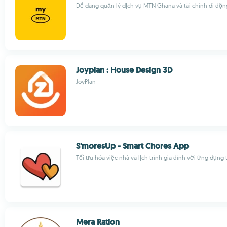
Dễ dàng quản lý dịch vụ MTN Ghana và tài chính di độn
Joyplan : House Design 3D
JoyPlan
S'moresUp - Smart Chores App
Tối ưu hóa việc nhà và lịch trình gia đình với ứng dụng 
Mera Ration