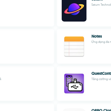
Saturn Technol
Notes
Ứng dụng đa n
QuestContr
ả
Tăng cường và
OPPO Clon