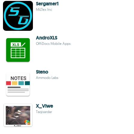
Sergamer1
MiLTex Inc
AndroXLS
OffiDocs Mobile Apps
Steno
Ammodo Labs
X_Viwe
Taqisardar