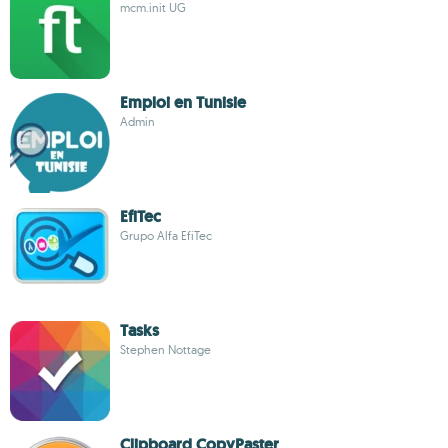
mcm.init UG
Emploi en Tunisie
Admin
EfiTec
Grupo Alfa EfiTec
Tasks
Stephen Nottage
Clipboard CopyPaster