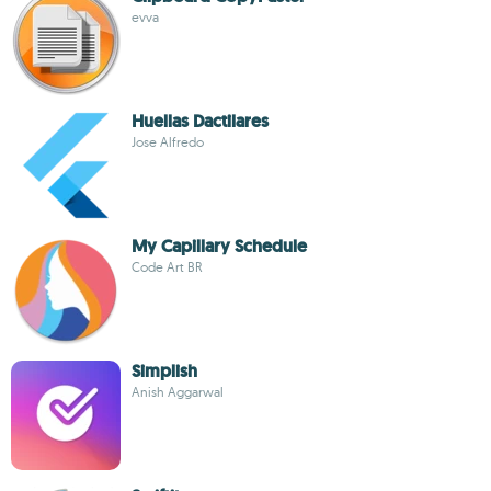
evva
Huellas Dactilares
Jose Alfredo
My Capillary Schedule
Code Art BR
Simplish
Anish Aggarwal