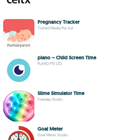
Pregnancy Tracker
Tickled Media Pte Ltd
plano – Child Screen Time
PLANO PTE LTD
Slime Simulator Time
Freeday Studio
Goal Meter
Goal Meter Studio