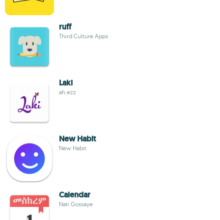
ruff
Third Culture Apps
Laki
ah.ezz
New Habit
New Habit
Calendar
Nati Gossaye