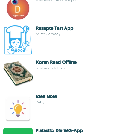
Rezepte Test App
SnitchGermany
Koran Read Offline
Sea Pack Solutions
Idea Note
Ruffy
Flatastic: Die WG-App