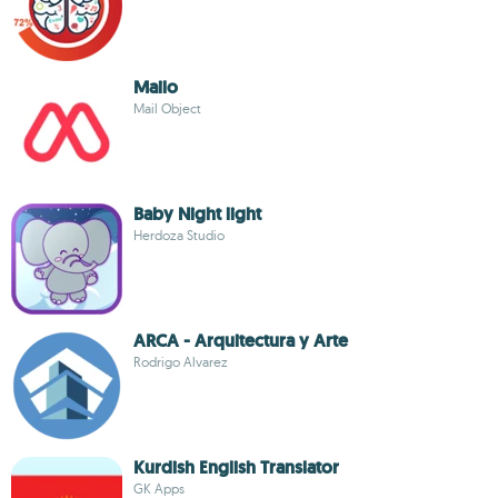
Mailo
Mail Object
Baby Night light
Herdoza Studio
ARCA - Arquitectura y Arte
Rodrigo Alvarez
Kurdish English Translator
GK Apps