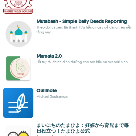
Mutabaah - Simple Daily Deeds Reporting
Theo dõi và xem lại thành tựu hằng ngày dễ dàng trên nền
tảng này
Mamata 2.0
Hỗ trợ tài chính dinh dưỡng cho mẹ bầu và mẹ mới sinh
Quillnote
Michael Soultanidis
まいにちのたまひよ：妊娠から育児まで毎
日役立つ！たまひよ公式