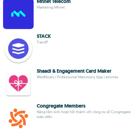
Mhnet Telecom
Marketing Mhnet
STACK
TransIP
Shaadi & Engagement Card Maker
WedNicely | Professional Matrimony App | eInvites
Congregate Members
Nâng tầm sinh hoạt hội thánh với công cụ số Congregate
toàn diện