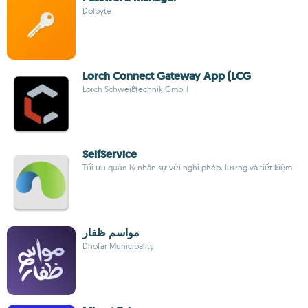
Dolbyte
Lorch Connect Gateway App (LCG
Lorch Schweißtechnik GmbH
SelfService
Tối ưu quản lý nhân sự với nghỉ phép, lương và tiết kiệm
مواسم ظفار
Dhofar Municipality