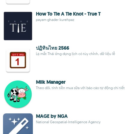
How To Tie A Tie Knot - True T
payam ghader kurehpaz
ปฏิทินไทย 2566
Lạ mắt Thái ứng dụng lịch có tùy chỉnh, dữ liệu lễ
Milk Manager
Theo dõi, tính tiền mua sữa với báo cáo tự động chi tiết
MAGE by NGA
National Geospatial-Intelligence Agency