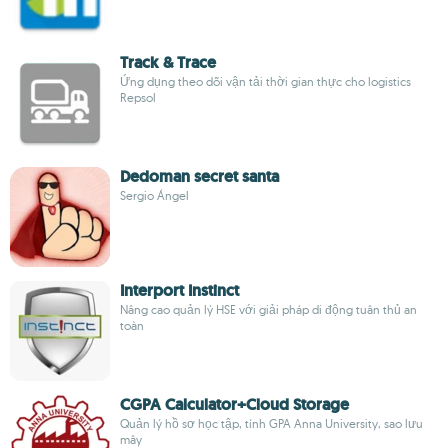
Track & Trace
Ứng dụng theo dõi vận tải thời gian thực cho logistics
Repsol
Dedoman secret santa
Sergio Ángel
Interport Instinct
Nâng cao quản lý HSE với giải pháp di động tuân thủ an
toàn
CGPA Calculator+Cloud Storage
Quản lý hồ sơ học tập, tính GPA Anna University, sao lưu
mây