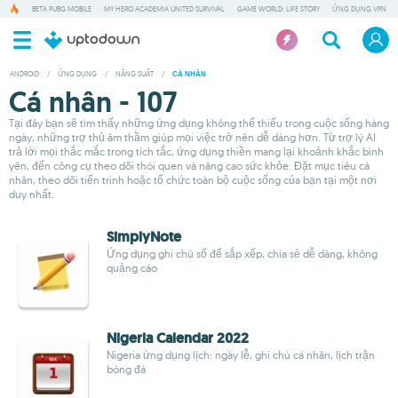
BETA PUBG MOBILE
MY HERO ACADEMIA UNITED SURVIVAL
GAME WORLD: LIFE STORY
ỨNG DỤNG VPN
ANDROID
/
ỨNG DỤNG
/
NĂNG SUẤT
/
CÁ NHÂN
Cá nhân - 107
Tại đây bạn sẽ tìm thấy những ứng dụng không thể thiếu trong cuộc sống hàng
ngày, những trợ thủ âm thầm giúp mọi việc trở nên dễ dàng hơn. Từ trợ lý AI
trả lời mọi thắc mắc trong tích tắc, ứng dụng thiền mang lại khoảnh khắc bình
yên, đến công cụ theo dõi thói quen và nâng cao sức khỏe. Đặt mục tiêu cá
nhân, theo dõi tiến trình hoặc tổ chức toàn bộ cuộc sống của bạn tại một nơi
duy nhất.
SimplyNote
Ứng dụng ghi chú số để sắp xếp, chia sẻ dễ dàng, không
quảng cáo
Nigeria Calendar 2022
Nigeria ứng dụng lịch: ngày lễ, ghi chú cá nhân, lịch trận
bóng đá