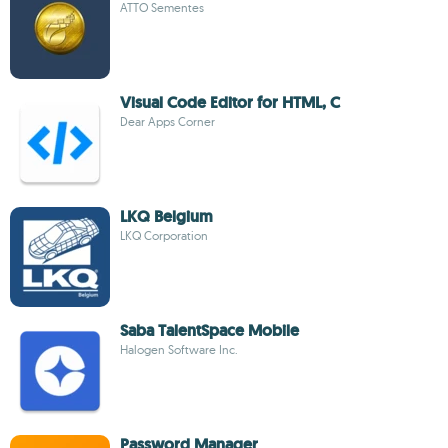
ATTO Sementes
Visual Code Editor for HTML, C
Dear Apps Corner
LKQ Belgium
LKQ Corporation
Saba TalentSpace Mobile
Halogen Software Inc.
Password Manager