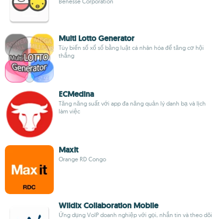
Benesse Corporation
Multi Lotto Generator
Tùy biến số xổ số bằng luật cá nhân hóa để tăng cơ hội
thắng
ECMedina
Tăng năng suất với app đa năng quản lý danh bạ và lịch
làm việc
MaxIt
Orange RD Congo
Wildix Collaboration Mobile
Ứng dụng VoIP doanh nghiệp với gọi, nhắn tin và theo dõi