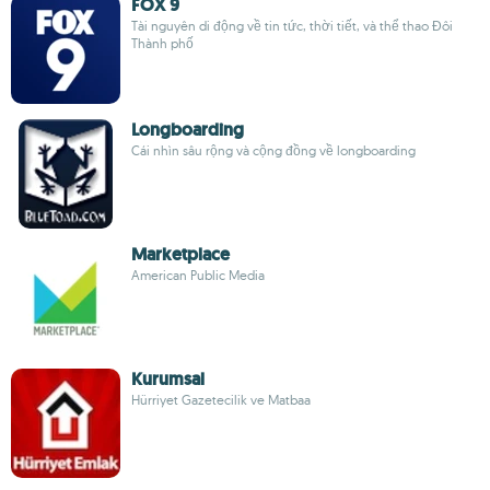
FOX 9
Tài nguyên di động về tin tức, thời tiết, và thể thao Đôi
Thành phố
Longboarding
Cái nhìn sâu rộng và cộng đồng về longboarding
Marketplace
American Public Media
Kurumsal
Hürriyet Gazetecilik ve Matbaa