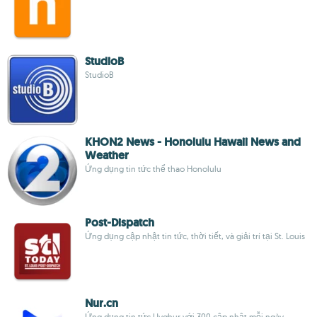
StudioB
StudioB
KHON2 News - Honolulu Hawaii News and
Weather
Ứng dụng tin tức thể thao Honolulu
Post-Dispatch
Ứng dụng cập nhật tin tức, thời tiết, và giải trí tại St. Louis
Nur.cn
Ứng dụng tin tức Uyghur với 300 cập nhật mỗi ngày