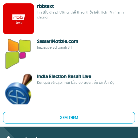
rbbtext
Tin tức địa phương, thể thao, thời tiết, lịch TV nhanh
chóng
SassariNotizie.com
Iniziative Editoriali Srl
India Election Result Live
Kết quả và cập nhật bầu cử trực tiếp tại Ấn Độ
XEM THÊM