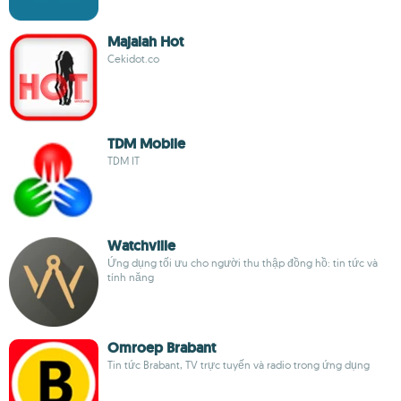
Majalah Hot
Cekidot.co
TDM Mobile
TDM IT
Watchville
Ứng dụng tối ưu cho người thu thập đồng hồ: tin tức và
tính năng
Omroep Brabant
Tin tức Brabant, TV trực tuyến và radio trong ứng dụng