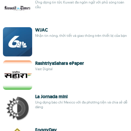
Ứng dụng tin tức Kuwait đa ngôn ngữ với phủ sóng toàn
cầu
WJAC
Nhận tin nóng, thời tiết và giao thông trên thiết bị của bạn
RashtriyaSahara ePaper
Vast Digital
La Jornada mini
Ung dụng báo chí Mexico với đa phương tiện và chia sẻ dễ
dàng
FoggyDay