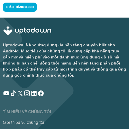
KHÁCH HÀNG REDDIT
Uptodown là kho ứng dụng đa nền tảng chuyên biệt cho
Android. Mục tiêu của chúng tôi là cung cấp khả năng truy
cập mở và miễn phí vào một danh mục ứng dụng đồ sộ mà
không bị hạn chế, đồng thời mang đến nền tảng phân phối
hợp pháp có thể truy cập từ mọi trình duyệt và thông qua ứng
dụng gốc chính thức của chúng tôi.
TÌM HIỂU VỀ CHÚNG TÔI
Giới thiệu về chúng tôi