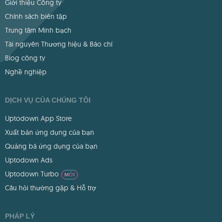
Giới thiệu Công ty
Chính sách biên tập
Trung tâm Minh bạch
Tài nguyên Thương hiệu & Báo chí
Blog công ty
Nghề nghiệp
DỊCH VỤ CỦA CHÚNG TÔI
Uptodown App Store
Xuất bản ứng dụng của bạn
Quảng bá ứng dụng của bạn
Uptodown Ads
Uptodown Turbo
MỚI
Câu hỏi thường gặp & Hỗ trợ
PHÁP LÝ