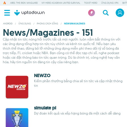
ARES: THE IRON VANGUARD
MY HERO ACADEMIA UNITED SURVIVAL
TICKET HERO
ỨNG DỤNG VPN
BAT
ANDROID
/
ỨNG DỤNG
/
PHONG CÁCH SỐNG
/
NEWS/MAGAZINES
News/Magazines - 151
Cập nhật tin tức nóng hổi trước tất cả mọi người: luôn nắm bắt thông tin với
các ứng dụng tổng hợp tin tức tùy chỉnh và kênh tin quốc tế. Nếu bạn yêu
thích thể thao, đừng bỏ lỡ những ứng dụng miễn phí theo dõi tỷ số bóng đá
trực tiếp, F1, cricket hoặc NBA. Bạn cũng có thể đọc tạp chí số, nghe podcast
hoặc cài đặt thông báo tin tức quan trọng. Dù là chính trị, công nghệ hay văn
hóa, hãy tìm nguồn tin đáng tin cậy của riêng bạn.
NEWZO
Kiếm phần thưởng bằng chia sẻ tin tức và cập nhật thông
tin
simulate pl
Dự đoán kết quả và xếp hạng bóng đá một cách dễ dàng