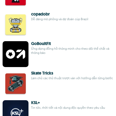
copadobr
Dễ dàng mô phỏng và dự đoán cúp Brazil
GoBoultFit
Ứng dụng đồng hồ thông minh cho theo dõi thể chất và
thông báo
Skate Tricks
Làm chủ các thủ thuật trượt ván với hướng dẫn từng bước
KSL+
Tin tức, thời tiết và nội dung độc quyền theo yêu cầu