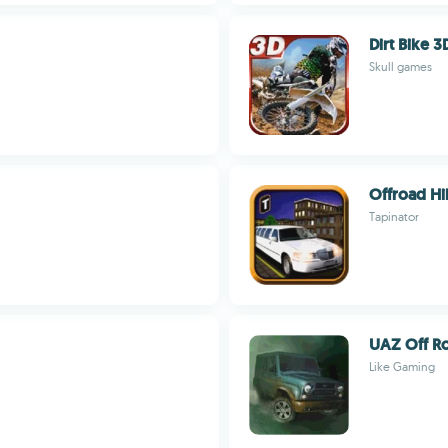
Dirt Bike 
Skull games
Offroad Hi
Tapinator
UAZ Off R
Like Gaming