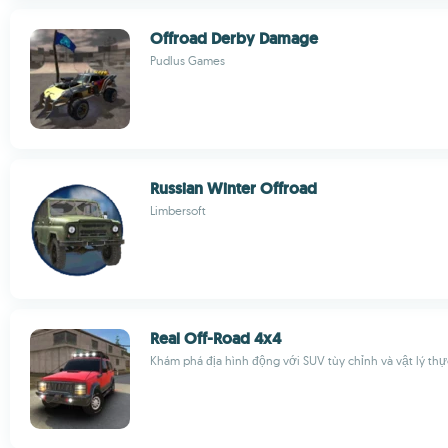
Offroad Derby Damage
Pudlus Games
Russian Winter Offroad
Limbersoft
Real Off-Road 4x4
Khám phá địa hình động với SUV tùy chỉnh và vật lý thự