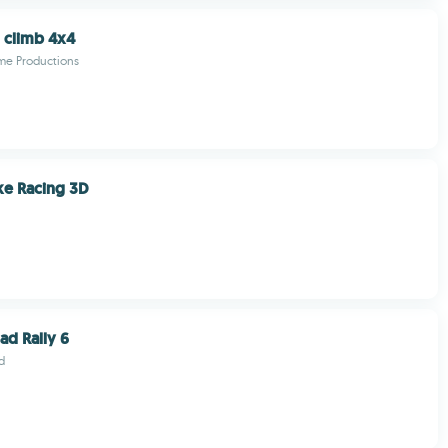
l climb 4x4
me Productions
ke Racing 3D
ad Rally 6
d