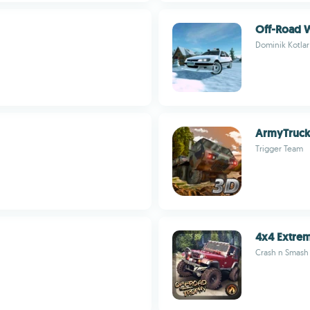
Off-Road W
Dominik Kotlar
ArmyTruck
Trigger Team
4x4 Extrem
Crash n Smash