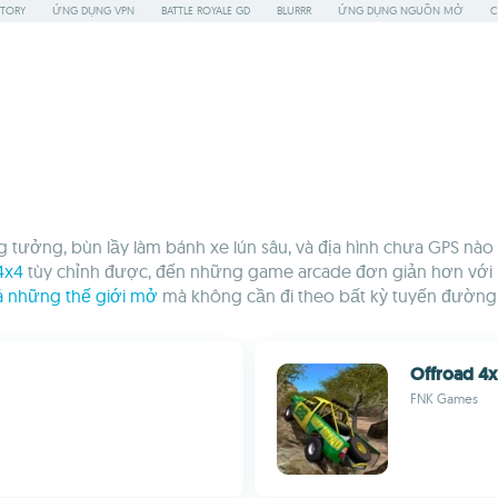
STORY
ỨNG DỤNG VPN
BATTLE ROYALE GD
BLURRR
ỨNG DỤNG NGUỒN MỞ
C
tưởng, bùn lầy làm bánh xe lún sâu, và địa hình chưa GPS nào t
4x4
tùy chỉnh được, đến những game arcade đơn giản hơn với mụ
 những thế giới mở
mà không cần đi theo bất kỳ tuyến đường
Offroad 4x4
FNK Games