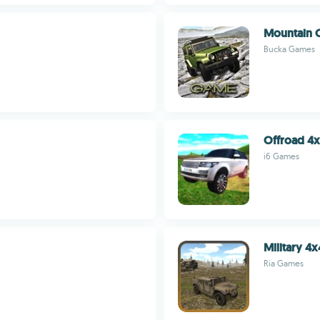
Mountain 
Bucka Games
Offroad 4x
i6 Games
Military 4
Ria Games