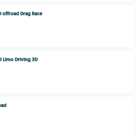
3D offroad Drag Race
ll Limo Driving 3D
oad