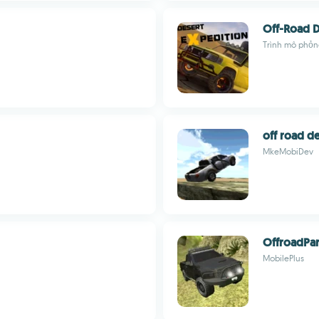
Off-Road D
Trình mô phỏng
off road de
MkeMobiDev
OffroadPa
MobilePlus