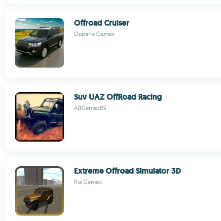
Offroad Cruiser
Oppana Games
Suv UAZ OffRoad Racing
ABGames89
Extreme Offroad Simulator 3D
Ria Games