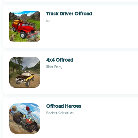
Truck Driver Offroad
sst
4x4 Offroad
İlker Ertaş
Offroad Heroes
Pocket Scientists