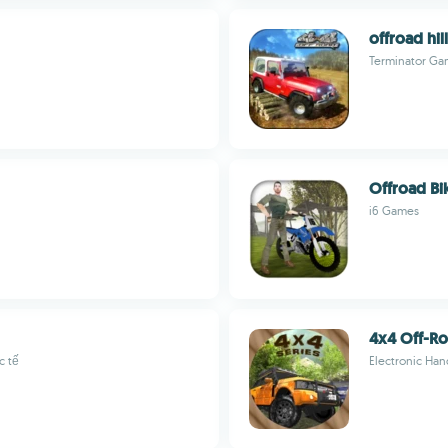
offroad hil
Terminator Ga
Offroad Bi
i6 Games
4x4 Off-Ro
c tế
Electronic Han