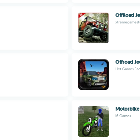
OffRoad J
xtremegamest
Offroad Je
Hot Games Fac
Motorbike 
i6 Games