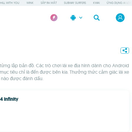
HILL WITH YOU
WINK
SẮP RA MẮT
SUBWAY SURFERS
KWAI
ỨNG DỤNG AI LOC
ừng lập bản đồ. Các trò chơi lái xe địa hình dành cho Android
c tiêu chỉ là đến được bên kia. Thưởng thức cảm giác lái xe
 nào được đánh dấu.
 Infinity