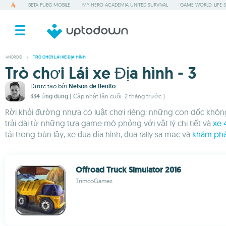
BETA PUBG MOBILE
MY HERO ACADEMIA UNITED SURVIVAL
GAME WORLD: LIFE 
ANDROID
/
TRÒ CHƠI LÁI XE ĐỊA HÌNH
Trò chơi Lái xe Địa hình - 3
Được tạo bởi
Nelson de Benito
334 ứng dụng
( Cập nhật lần cuối: 2 tháng trước )
Rời khỏi đường nhựa có luật chơi riêng: những con dốc không 
trải dài từ những tựa game mô phỏng với vật lý chi tiết và
xe 
tải trong bùn lầy, xe đua địa hình, đua rally sa mạc và
khám phá
Offroad Truck Simulator 2016
TrimcoGames