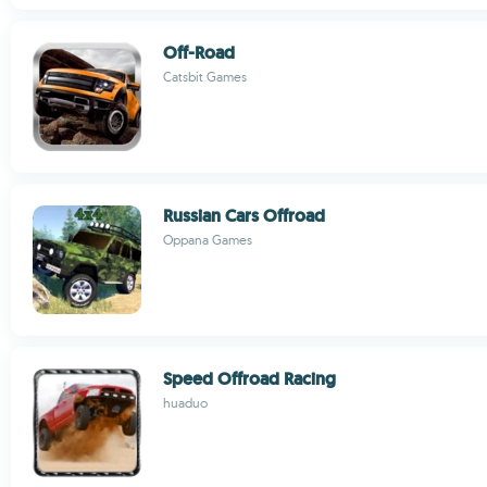
Off-Road
Catsbit Games
Russian Cars Offroad
Oppana Games
Speed Offroad Racing
huaduo