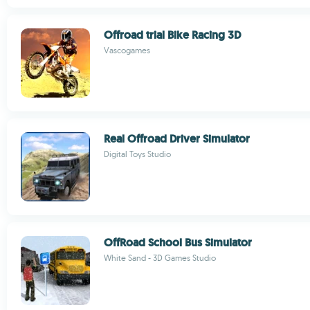
Offroad trial Bike Racing 3D
Vascogames
Real Offroad Driver Simulator
Digital Toys Studio
OffRoad School Bus Simulator
White Sand - 3D Games Studio