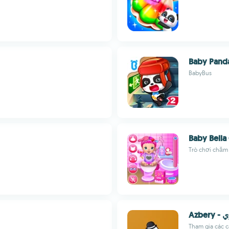
Baby Panda
BabyBus
Baby Bella
Trò chơi chăm
Azbe
Tham gia các c