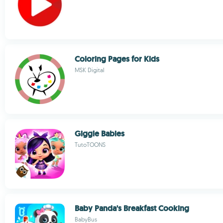
Coloring Pages for Kids
MSK Digital
Giggle Babies
TutoTOONS
Baby Panda's Breakfast Cooking
BabyBus