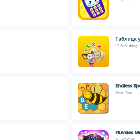
Таблица 
1C-Publishing 
Endless Sp
Smart Bee
Fluvsies M
TutoTOONS