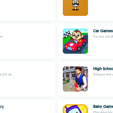
Car Games 
nh
Trò chơi chủ đ
High Schoo
à chữ cái
Thống trị như
ву
Baby Game
Ứng dụng học 