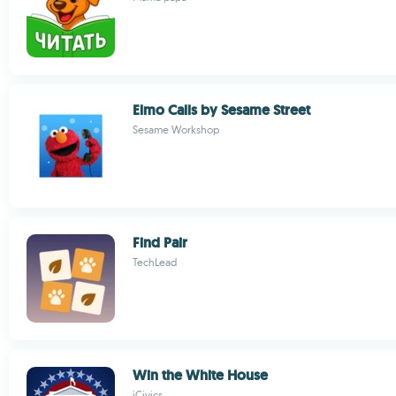
Elmo Calls by Sesame Street
Sesame Workshop
Find Pair
TechLead
Win the White House
iCivics