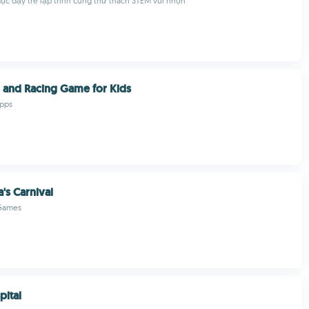
dục dạy trẻ lập trình cùng thử thách STEM vui nhộn
r and Racing Game for Kids
pps
's Carnival
 Games
pital