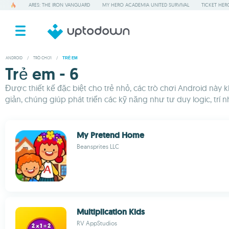
ARES: THE IRON VANGUARD
MY HERO ACADEMIA UNITED SURVIVAL
TICKET HER
ANDROID
/
TRÒ CHƠI
/
TRẺ EM
Trẻ em - 6
Được thiết kế đặc biệt cho trẻ nhỏ, các trò chơi Android này 
giản, chúng giúp phát triển các kỹ năng như tư duy logic, trí
My Pretend Home
Beansprites LLC
Multiplication Kids
RV AppStudios