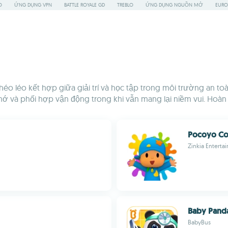
O
ỨNG DỤNG VPN
BATTLE ROYALE GD
TREBLO
ỨNG DỤNG NGUỒN MỞ
EURO
khéo léo kết hợp giữa giải trí và học tập trong môi trường an 
 nhớ và phối hợp vận động trong khi vẫn mang lại niềm vui. Hoà
Pocoyo Co
Zinkia Enterta
Baby Panda
BabyBus