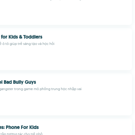
for Kids & Toddlers
ề ô tô giúp trẻ sáng tạo và học hỏi
l Bad Bully Guys
 gangster trong game mô phỏng trung học nhập vai
s: Phone For Kids
tập tương tác cho trẻ nhỏ