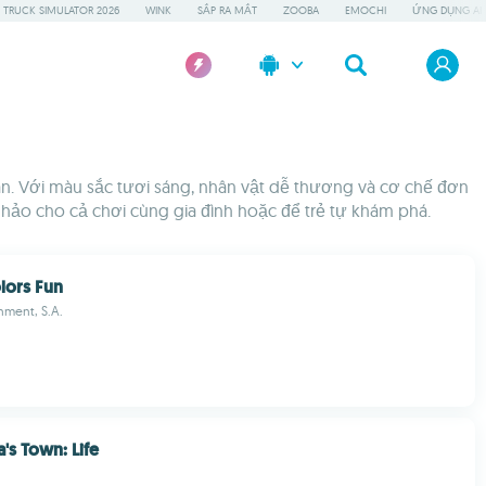
 TRUCK SIMULATOR 2026
WINK
SẮP RA MẮT
ZOOBA
EMOCHI
ỨNG DỤNG AI 
toàn. Với màu sắc tươi sáng, nhân vật dễ thương và cơ chế đơn
n hảo cho cả chơi cùng gia đình hoặc để trẻ tự khám phá.
lors Fun
inment, S.A.
's Town: Life