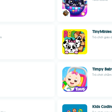
TinyMinies
em
Trò chơi giáo 
Timpy Bab
Trò chơi chăm 
Kids Codi