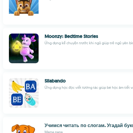
Moonzy: Bedtime Stories
Ứng dụng kể chuyện trước khi ngủ giúp trẻ ngủ yên bì
Silabando
Ứng dụng học đọc viết tương tác giúp bé học âm tiết v
Учимся читать по слогам. Угадай бук
Mama papa