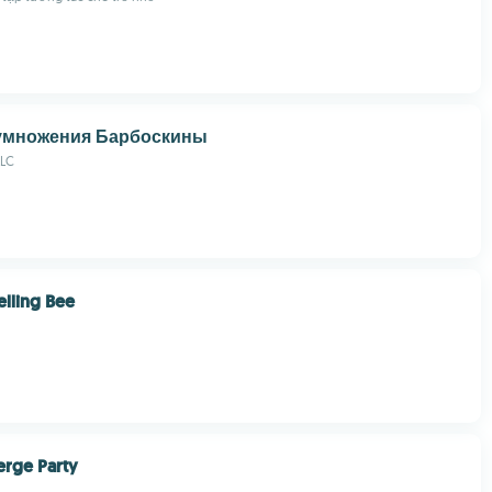
умножения Барбоскины
LLC
elling Bee
erge Party