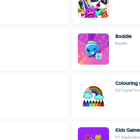
Boddle
Boddle
Colouring 
IDZ Digital Pri
Kids Games
RV AppStudios