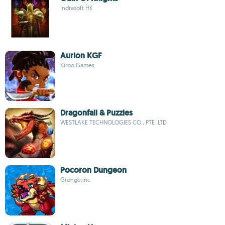
Indrasoft HK
Aurion KGF
Kiroo Games
Dragonfall & Puzzles
WESTLAKE TECHNOLOGIES CO., PTE. LTD
Pocoron Dungeon
Grenge,inc