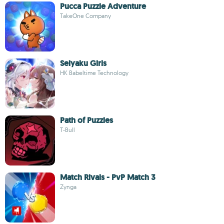
Pucca Puzzle Adventure
TakeOne Company
Seiyaku Girls
HK Babeltime Technology
Path of Puzzles
T-Bull
Match Rivals - PvP Match 3
Zynga