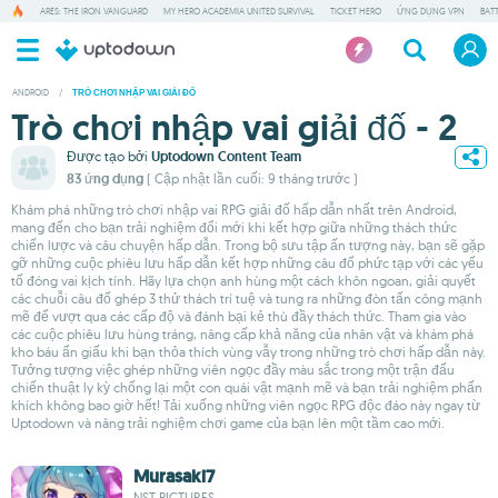
ARES: THE IRON VANGUARD
MY HERO ACADEMIA UNITED SURVIVAL
TICKET HERO
ỨNG DỤNG VPN
BAT
ANDROID
/
TRÒ CHƠI NHẬP VAI GIẢI ĐỐ
Trò chơi nhập vai giải đố - 2
Được tạo bởi
Uptodown Content Team
83 ứng dụng
( Cập nhật lần cuối: 9 tháng trước )
Khám phá những trò chơi nhập vai RPG giải đố hấp dẫn nhất trên Android,
mang đến cho bạn trải nghiệm đổi mới khi kết hợp giữa những thách thức
chiến lược và câu chuyện hấp dẫn. Trong bộ sưu tập ấn tượng này, bạn sẽ gặp
gỡ những cuộc phiêu lưu hấp dẫn kết hợp những câu đố phức tạp với các yếu
tố đóng vai kịch tính. Hãy lựa chọn anh hùng một cách khôn ngoan, giải quyết
các chuỗi câu đố ghép 3 thử thách trí tuệ và tung ra những đòn tấn công mạnh
mẽ để vượt qua các cấp độ và đánh bại kẻ thù đầy thách thức. Tham gia vào
các cuộc phiêu lưu hùng tráng, nâng cấp khả năng của nhân vật và khám phá
kho báu ẩn giấu khi bạn thỏa thích vùng vẫy trong những trò chơi hấp dẫn này.
Tưởng tượng việc ghép những viên ngọc đầy màu sắc trong một trận đấu
chiến thuật ly kỳ chống lại một con quái vật mạnh mẽ và bạn trải nghiệm phấn
khích không bao giờ hết! Tải xuống những viên ngọc RPG độc đáo này ngay từ
Uptodown và nâng trải nghiệm chơi game của bạn lên một tầm cao mới.
Murasaki7
NST PICTURES