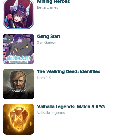
Mining Heroes
Betta Games
Gang Start
Sick Games
The Walking Dead: Identities
Com2uS
Valhalla Legends: Match 3 RPG
Valhalla Legends