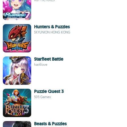
Hunters & Puzzles
SKYUNION HONG KONG
Starfleet Battle
hat4love
Puzzle Quest 3
505 Games
Beasts & Puzzles