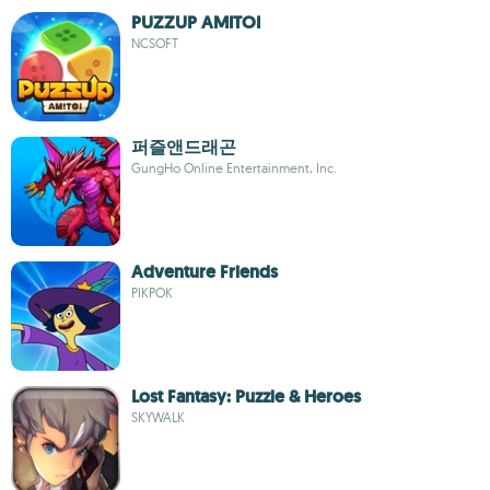
PUZZUP AMITOI
NCSOFT
퍼즐앤드래곤
GungHo Online Entertainment, Inc.
Adventure Friends
PIKPOK
Lost Fantasy: Puzzle & Heroes
SKYWALK