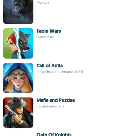
McsFun
Fable Wars
Gamesture
Call of Antia
KingsGroup International AG
Mafia and Puzzles
Clouldwalker Ltd.
Oath Of Knights