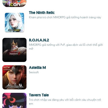
The Ninth Relic
Khám phá trò chơi MMORPG giả tưởng hoành tráng này
R.O.H.A.N.2
MMORPG giả tưởng với PvP, giao dịch và lối chơi thế giới
mở
Astellia M
Sesisoft
Tavern Tale
Trò chơi nhập vai đáng yêu với bối cảnh câu chuyện trẻ
em