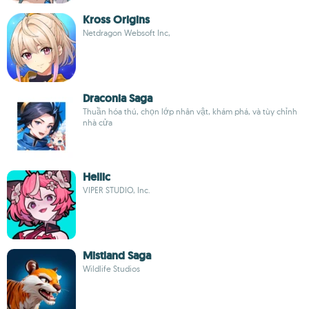
Kross Origins
Netdragon Websoft Inc,
Draconia Saga
Thuần hóa thú, chọn lớp nhân vật, khám phá, và tùy chỉnh
nhà cửa
Hellic
VIPER STUDIO, Inc.
Mistland Saga
Wildlife Studios