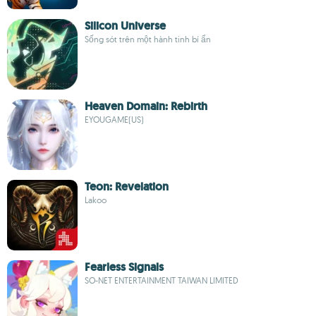
Silicon Universe
Sống sót trên một hành tinh bí ẩn
Heaven Domain: Rebirth
EYOUGAME(US)
Teon: Revelation
Lakoo
Fearless Signals
SO-NET ENTERTAINMENT TAIWAN LIMITED