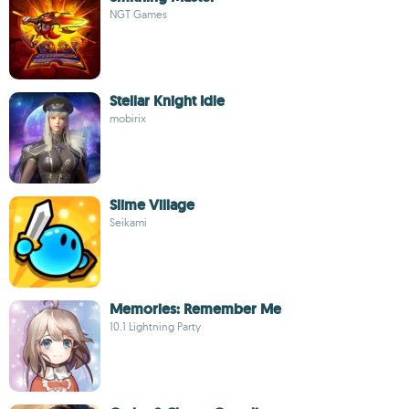
NGT Games
Stellar Knight Idle
mobirix
Slime Village
Seikami
Memories: Remember Me
10.1 Lightning Party