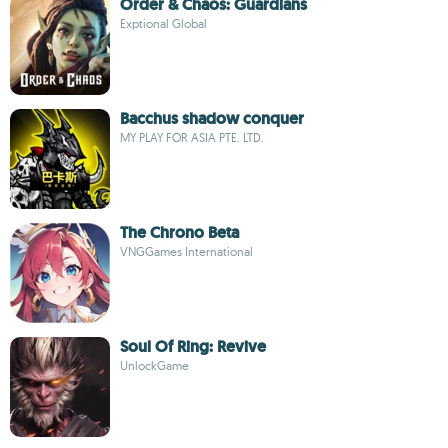
Order & Chaos: Guardians
Exptional Global
Bacchus shadow conquer
MY PLAY FOR ASIA PTE. LTD.
The Chrono Beta
VNGGames International
Soul Of Ring: Revive
UnlockGame