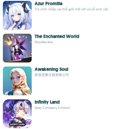
Azur Promilia
Trò chơi nhập vai thế giới mở với vô số sinh vật
The Enchanted World
Noodlecake
Awakening Soul
香港昆磐文娛有限公司
Infinity Land
Spay Company Limited