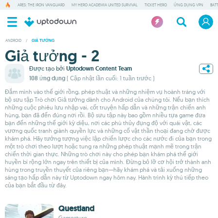
ARES: THE IRON VANGUARD
MY HERO ACADEMIA UNITED SURVIVAL
TICKET HERO
ỨNG DỤNG VPN
BAT
ANDROID
/
GIẢ TƯỞNG
Giả tưởng - 2
Được tạo bởi
Uptodown Content Team
108 ứng dụng
( Cập nhật lần cuối: 1 tuần trước )
Đắm mình vào thế giới rồng, phép thuật và những nhiệm vụ hoành tráng với
bộ sưu tập Trò chơi Giả tưởng dành cho Android của chúng tôi. Nếu bạn thích
những cuộc phiêu lưu nhập vai, cốt truyện hấp dẫn và những trận chiến anh
hùng, bạn đã đến đúng nơi rồi. Bộ sưu tập này bao gồm nhiều tựa game đưa
bạn đến những thế giới kỳ diệu, nơi các phù thủy đụng độ với quái vật, các
vương quốc tranh giành quyền lực và những cố vật thần thoại đang chờ được
khám phá. Hãy tưởng tượng việc lập chiến lược cho các nước đi của bạn trong
một trò chơi theo lượt hoặc tung ra những phép thuật mạnh mẽ trong trận
chiến thời gian thực. Những trò chơi này cho phép bạn khám phá thế giới
huyền bí rộng lớn ngay trên thiết bị của mình. Đừng bỏ lỡ cơ hội trở thành anh
hùng trong truyền thuyết của riêng bạn—hãy khám phá và tải xuống những
sáng tạo hấp dẫn này từ Uptodown ngay hôm nay. Hành trình kỳ thú tiếp theo
của bạn bắt đầu từ đây.
Questland
Gamesture