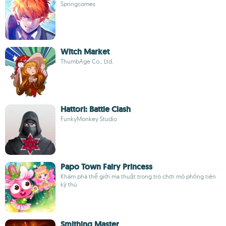
Springcomes
Witch Market
ThumbAge Co., Ltd.
Hattori: Battle Clash
FunkyMonkey Studio
Papo Town Fairy Princess
Khám phá thế giới ma thuật trong trò chơi mô phỏng tiên
kỳ thú
Smithing Master