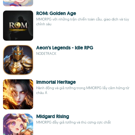
ROM: Golden Age
MMORPG với những trận chiến toàn cầu, giao dịch và tùy
chỉnh sâu
Aeon's Legends - Idle RPG
NODETRACK
Immortal Heritage
Hành động và giả tưởng trong MMORPG lấy cảm hứng từ
châu Á
Midgard Rising
MMORPG đầy giả tưởng và thú cưng cực chất