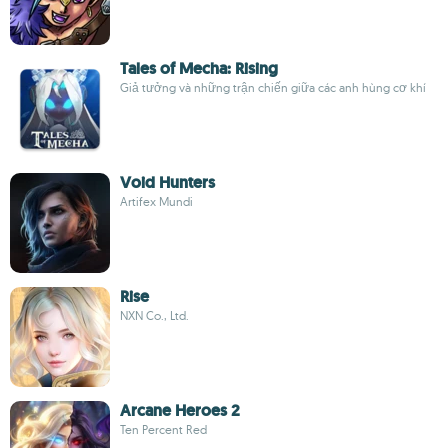
Tales of Mecha: Rising
Giả tưởng và những trận chiến giữa các anh hùng cơ khí
Void Hunters
Artifex Mundi
Rise
NXN Co., Ltd.
Arcane Heroes 2
Ten Percent Red