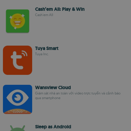
Cash’em All: Play & Win
Cash'em All
Tuya Smart
Tuya Inc.
Wansview Cloud
Giám sát nhà an toàn với video trực tuyến và cảnh báo
qua smartphone
Sleep as Android