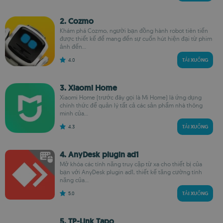
2. Cozmo
Khám phá Cozmo, người bạn đồng hành robot tiên tiến
được thiết kế để mang đến sự cuốn hút hiện đại từ phim
ảnh đến...
4.0
TẢI XUỐNG
3. Xiaomi Home
Xiaomi Home (trước đây gọi là Mi Home) là ứng dụng
chính thức để quản lý tất cả các sản phẩm nhà thông
minh của...
4.3
TẢI XUỐNG
4. AnyDesk plugin ad1
Mở khóa các tính năng truy cập từ xa cho thiết bị của
bạn với AnyDesk plugin ad1, thiết kế tăng cường tính
năng của...
5.0
TẢI XUỐNG
5. TP-Link Tapo