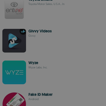
Toyota Motor Sales, U.S.A., In
Givvy Videos
Givvy
Wyze
Wyze Labs, Inc.
Fake ID Maker
Android