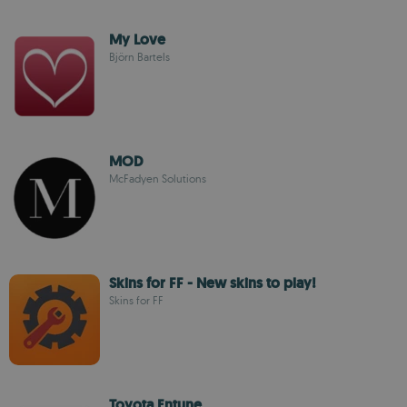
My Love
Björn Bartels
MOD
McFadyen Solutions
Skins for FF - New skins to play!
Skins for FF
Toyota Entune