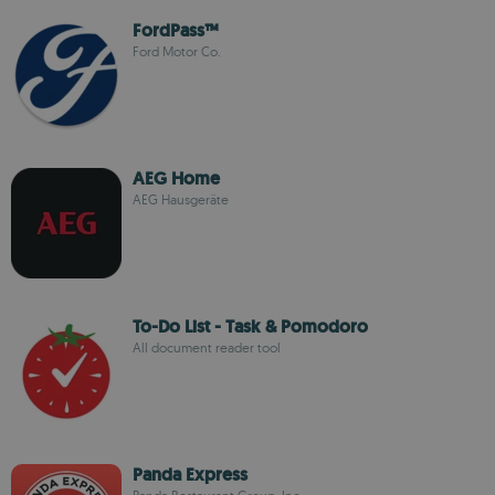
FordPass™
Ford Motor Co.
AEG Home
AEG Hausgeräte
To-Do List - Task & Pomodoro
All document reader tool
Panda Express