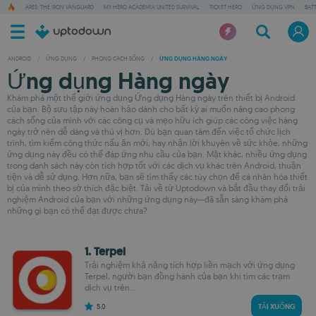
ARES: THE IRON VANGUARD
MY HERO ACADEMIA UNITED SURVIVAL
TICKET HERO
ỨNG DỤNG VPN
BAT
ANDROID
/
ỨNG DỤNG
/
PHONG CÁCH SỐNG
/
ỨNG DỤNG HÀNG NGÀY
Ứng dụng Hàng ngày
Khám phá một thế giới ứng dụng Ứng dụng Hàng ngày trên thiết bị Android
của bạn. Bộ sưu tập này hoàn hảo dành cho bất kỳ ai muốn nâng cao phong
cách sống của mình với các công cụ và mẹo hữu ích giúp các công việc hàng
ngày trở nên dễ dàng và thú vị hơn. Dù bạn quan tâm đến việc tổ chức lịch
trình, tìm kiếm công thức nấu ăn mới, hay nhận lời khuyên về sức khỏe, những
ứng dụng này đều có thể đáp ứng nhu cầu của bạn. Mặt khác, nhiều ứng dụng
trong danh sách này còn tích hợp tốt với các dịch vụ khác trên Android, thuận
tiện và dễ sử dụng. Hơn nữa, bạn sẽ tìm thấy các tùy chọn để cá nhân hóa thiết
bị của mình theo sở thích đặc biệt. Tải về từ Uptodown và bắt đầu thay đổi trải
nghiệm Android của bạn với những ứng dụng này—đã sẵn sàng khám phá
những gì bạn có thể đạt được chưa?
1. Terpel
Trải nghiệm khả năng tích hợp liền mạch với ứng dụng
Terpel, người bạn đồng hành của bạn khi tìm các trạm
dịch vụ trên...
5.0
TẢI XUỐNG