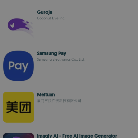
Guroja
Coconut Live Inc.
Samsung Pay
Samsung Electronics Co., Ltd.
Meituan
厦门三快在线科技有限公司
Imagly AI - Free AI Image Generator