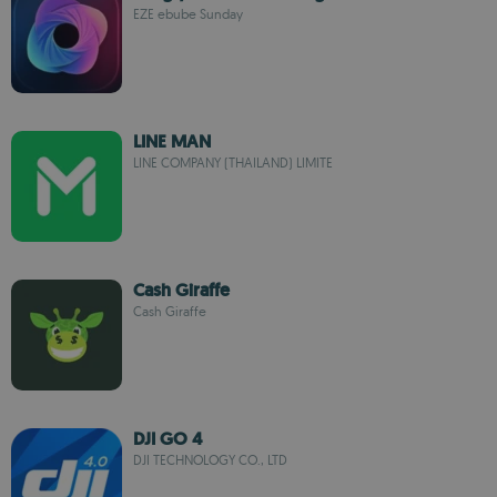
EZE ebube Sunday
LINE MAN
LINE COMPANY (THAILAND) LIMITE
Cash Giraffe
Cash Giraffe
DJI GO 4
DJI TECHNOLOGY CO., LTD