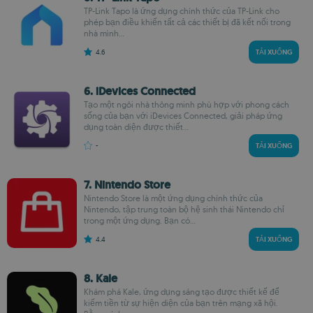
TP-Link Tapo là ứng dụng chính thức của TP-Link cho
phép bạn điều khiển tất cả các thiết bị đã kết nối trong
nhà mình...
4.6
TẢI XUỐNG
6. iDevices Connected
Tạo một ngôi nhà thông minh phù hợp với phong cách
sống của bạn với iDevices Connected, giải pháp ứng
dụng toàn diện được thiết...
-
TẢI XUỐNG
7. Nintendo Store
Nintendo Store là một ứng dụng chính thức của
Nintendo, tập trung toàn bộ hệ sinh thái Nintendo chỉ
trong một ứng dụng. Bạn có...
4.4
TẢI XUỐNG
8. Kale
Khám phá Kale, ứng dụng sáng tạo được thiết kế để
kiếm tiền từ sự hiện diện của bạn trên mạng xã hội.