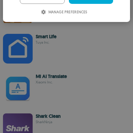
SMS Pro
ITALIAN
MANAGE PREFERENCES
SPANISH
ROMANIAN
Smart Life
Tuya Inc.
Mi AI Translate
Xiaomi Inc.
Shark Clean
SharkNinja