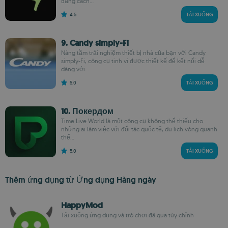
Bằng cách...
4.5
TẢI XUỐNG
9. Candy simply-Fi
Nâng tầm trải nghiệm thiết bị nhà của bạn với Candy
simply-Fi, công cụ tinh vi được thiết kế để kết nối dễ
dàng với...
5.0
TẢI XUỐNG
10. Покердом
Time Live World là một công cụ không thể thiếu cho
những ai làm việc với đối tác quốc tế, du lịch vòng quanh
thế...
5.0
TẢI XUỐNG
Thêm ứng dụng từ Ứng dụng Hàng ngày
HappyMod
Tải xuống ứng dụng và trò chơi đã qua tùy chỉnh