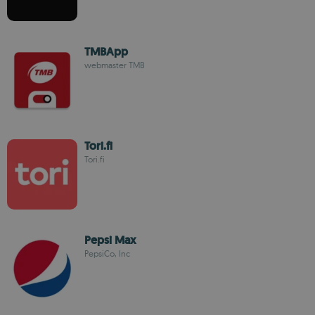
TMBApp
webmaster TMB
Tori.fi
Tori.fi
Pepsi Max
PepsiCo, Inc