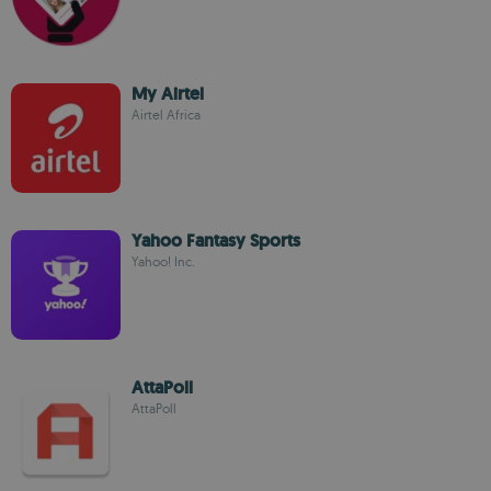
My Airtel
Airtel Africa
Yahoo Fantasy Sports
Yahoo! Inc.
AttaPoll
AttaPoll