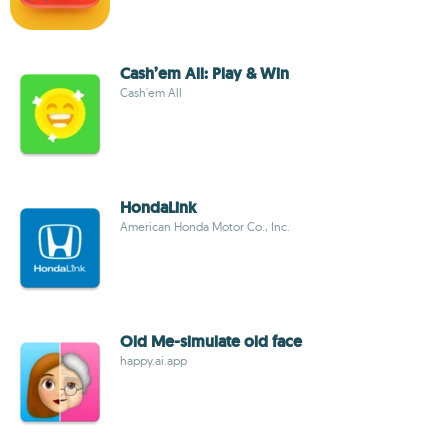
Cash’em All: Play & Win
Cash'em All
HondaLink
American Honda Motor Co., Inc.
Old Me-simulate old face
happy.ai.app