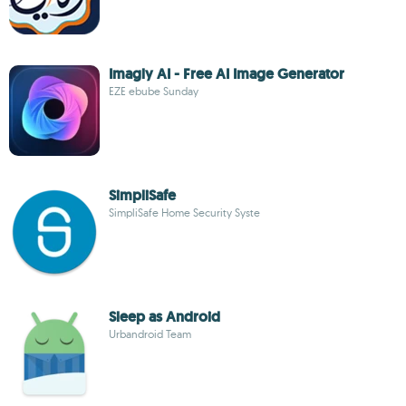
Imagly AI - Free AI Image Generator
EZE ebube Sunday
SimpliSafe
SimpliSafe Home Security Syste
Sleep as Android
Urbandroid Team