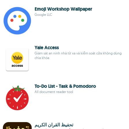
Emoji Workshop Wallpaper
Google LLC
Yale Access
Giám sát an ninh nhà từ xa và kiểm soát cửa không dùng
chìa khóa
To-Do List - Task & Pomodoro
All document reader tool
تحفيظ القران الكريم