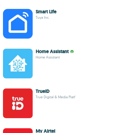
Smart Life
Tuya Inc.
Home Assistant
Home Assistant
TrueID
True Digital & Media Platf
My Airtel