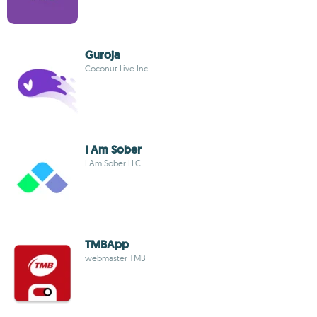
Guroja
Coconut Live Inc.
I Am Sober
I Am Sober LLC
TMBApp
webmaster TMB