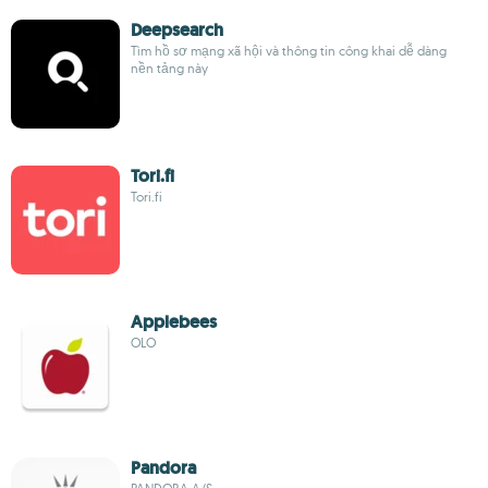
Deepsearch
Tìm hồ sơ mạng xã hội và thông tin công khai dễ dàng
nền tảng này
Tori.fi
Tori.fi
Applebees
OLO
Pandora