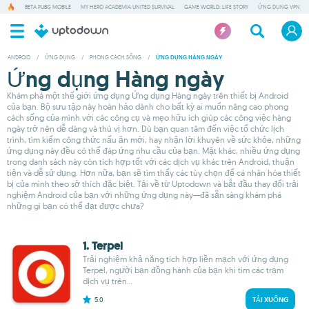
BETA PUBG MOBILE
MY HERO ACADEMIA UNITED SURVIVAL
GAME WORLD: LIFE STORY
ỨNG DỤNG VPN
ANDROID
/
ỨNG DỤNG
/
PHONG CÁCH SỐNG
/
ỨNG DỤNG HÀNG NGÀY
Ứng dụng Hàng ngày
Khám phá một thế giới ứng dụng Ứng dụng Hàng ngày trên thiết bị Android
của bạn. Bộ sưu tập này hoàn hảo dành cho bất kỳ ai muốn nâng cao phong
cách sống của mình với các công cụ và mẹo hữu ích giúp các công việc hàng
ngày trở nên dễ dàng và thú vị hơn. Dù bạn quan tâm đến việc tổ chức lịch
trình, tìm kiếm công thức nấu ăn mới, hay nhận lời khuyên về sức khỏe, những
ứng dụng này đều có thể đáp ứng nhu cầu của bạn. Mặt khác, nhiều ứng dụng
trong danh sách này còn tích hợp tốt với các dịch vụ khác trên Android, thuận
tiện và dễ sử dụng. Hơn nữa, bạn sẽ tìm thấy các tùy chọn để cá nhân hóa thiết
bị của mình theo sở thích đặc biệt. Tải về từ Uptodown và bắt đầu thay đổi trải
nghiệm Android của bạn với những ứng dụng này—đã sẵn sàng khám phá
những gì bạn có thể đạt được chưa?
1. Terpel
Trải nghiệm khả năng tích hợp liền mạch với ứng dụng
Terpel, người bạn đồng hành của bạn khi tìm các trạm
dịch vụ trên...
5.0
TẢI XUỐNG