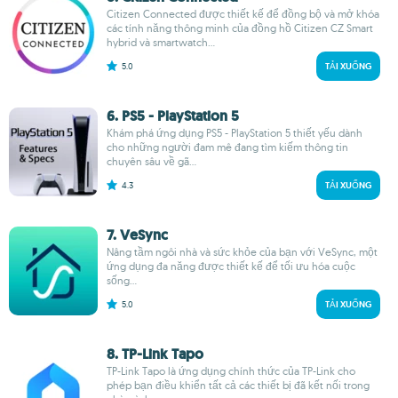
Citizen Connected được thiết kế để đồng bộ và mở khóa
các tính năng thông minh của đồng hồ Citizen CZ Smart
hybrid và smartwatch...
5.0
TẢI XUỐNG
6. PS5 - PlayStation 5
Khám phá ứng dụng PS5 - PlayStation 5 thiết yếu dành
cho những người đam mê đang tìm kiếm thông tin
chuyên sâu về gã...
4.3
TẢI XUỐNG
7. VeSync
Nâng tầm ngôi nhà và sức khỏe của bạn với VeSync, một
ứng dụng đa năng được thiết kế để tối ưu hóa cuộc
sống...
5.0
TẢI XUỐNG
8. TP-Link Tapo
TP-Link Tapo là ứng dụng chính thức của TP-Link cho
phép bạn điều khiển tất cả các thiết bị đã kết nối trong