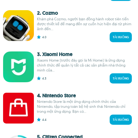
2. Cozmo
Khám phá Cozmo, người bạn đồng hành robot tiên tiến
được thiết kế để mang đến sự cuốn hút hiện đại từ phim
ảnh đến...
4.0
TẢI XUỐNG
3. Xiaomi Home
Xiaomi Home (trước đây gọi là Mi Home) là ứng dụng
chính thức để quản lý tất cả các sản phẩm nhà thông
minh của...
4.3
TẢI XUỐNG
4. Nintendo Store
Nintendo Store là một ứng dụng chính thức của
Nintendo, tập trung toàn bộ hệ sinh thái Nintendo chỉ
trong một ứng dụng. Bạn có...
4.4
TẢI XUỐNG
5. Citizen Connected