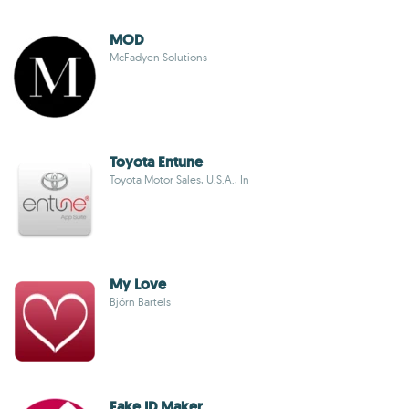
MOD
McFadyen Solutions
Toyota Entune
Toyota Motor Sales, U.S.A., In
My Love
Björn Bartels
Fake ID Maker