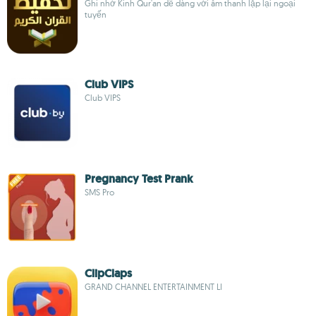
Ghi nhớ Kinh Qur'an dễ dàng với âm thanh lặp lại ngoại
tuyến
Club VIPS
Club VIPS
Pregnancy Test Prank
SMS Pro
ClipClaps
GRAND CHANNEL ENTERTAINMENT LI