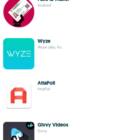
Android
Wyze
Wyze Labs, Inc.
AttaPoll
AttaPoll
Givvy Videos
Givvy