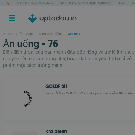
ARES: THE IRON VANGUARD
MY HERO ACADEMIA UNITED SURVIVAL
TICKET HER
ANDROID
/
ỨNG DỤNG
/
PHONG CÁCH SỐNG
/
ĂN UỐNG
Ăn uống - 76
Biến điện thoại của bạn thành đầu bếp riêng và trợ lý ẩm th
nguyên liệu có sẵn trong nhà, hoặc đặt món yêu thích chỉ vớ
phẩm một cách thông minh.
GOLDFISH
Giao đồ ăn với thực đơn sushi pizza và nhiều lựa chọn
Krd paren