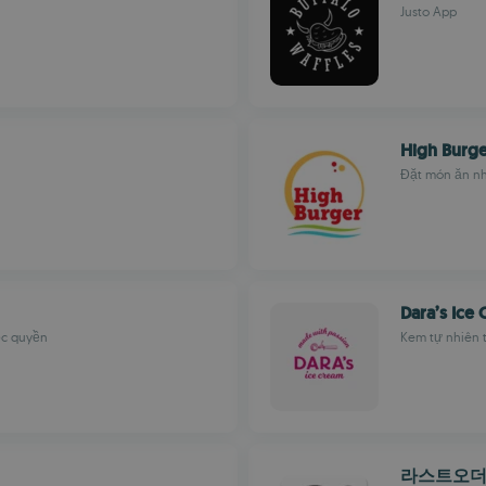
Justo App
High Burg
Đặt món ăn nh
Dara’s Ice
ộc quyền
Kem tự nhiên 
라스트오