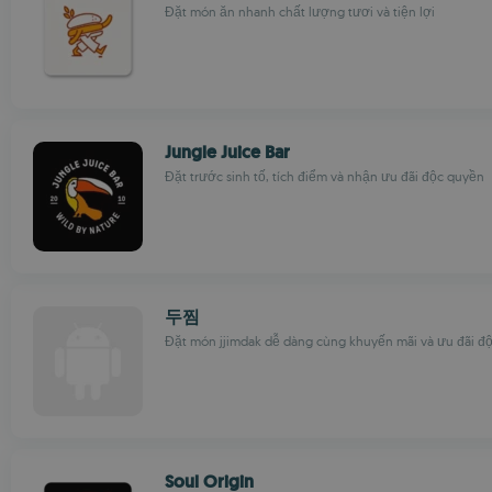
Đặt món ăn nhanh chất lượng tươi và tiện lợi
Jungle Juice Bar
Đặt trước sinh tố, tích điểm và nhận ưu đãi độc quyền
두찜
Đặt món jjimdak dễ dàng cùng khuyến mãi và ưu đãi đ
Soul Origin