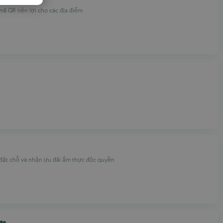
PANISH
ã QR tiện lợi cho các địa điểm
OMANIAN
đặt chỗ và nhận ưu đãi ẩm thực độc quyền