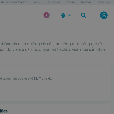
 TRUCK SIMULATOR 2026
WINK
SẮP RA MẮT
ZOOBA
EMOCHI
ỨNG DỤNG AI 
hông tin dinh dưỡng chi tiết, tạo công thức sáng tạo từ
gần đó với ưu đãi độc quyền, và tổ chức việc mua sắm thực
ươi và món ăn đường phố Địa Trung Hải
ffles