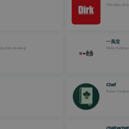
Tiết kiệm với
一風堂
lựa chọn đa dạng
Nhận thưởng v
Chef
Rohan Varghe
chalbachat