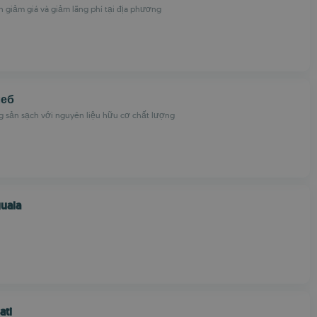
 giảm giá và giảm lãng phí tại địa phương
леб
g sản sạch với nguyên liệu hữu cơ chất lượng
guala
ati