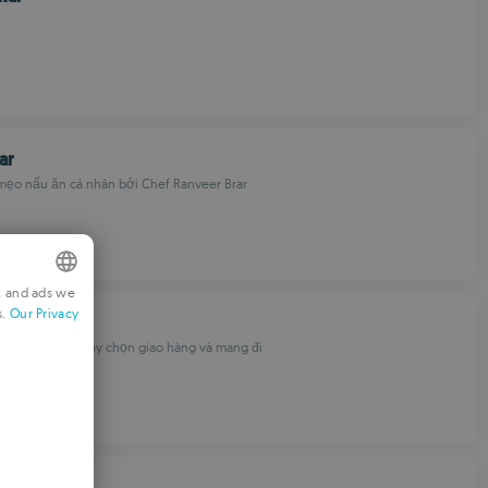
ar
mẹo nấu ăn cá nhân bởi Chef Ranveer Brar
t and ads we
s.
Our Privacy
NGLISH
JA
 dàng với các tùy chọn giao hàng và mang đi
RENCH
ERMAN
ORTUGUESE
TALIAN