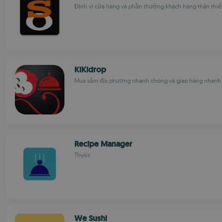
Định vị cửa hàng và phần thưởng khách hàng thân thiết 
KiKidrop
Mua sắm địa phương nhanh chóng và giao hàng nhanh
Recipe Manager
Thysis
We Sushi