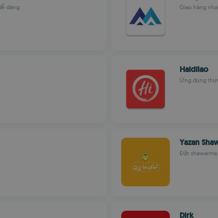
 dễ dàng
Giao hàng nhan
Haidilao
Ứng dụng thưở
Yazan Sha
Đặt shawarma 
Dirk