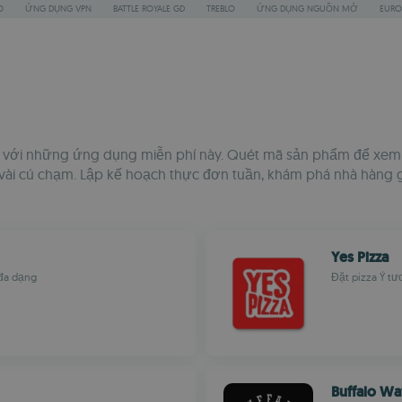
O
ỨNG DỤNG VPN
BATTLE ROYALE GD
TREBLO
ỨNG DỤNG NGUỒN MỞ
EURO
ực với những ứng dụng miễn phí này. Quét mã sản phẩm để xem t
i vài cú chạm. Lập kế hoạch thực đơn tuần, khám phá nhà hàng 
Yes Pizza
 đa dạng
Đặt pizza Ý t
Buffalo Wa