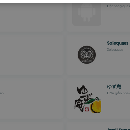
S
Đặt hàng qua m
R
Solequaas
Solequaas
ゆず庵
uan
Đơn giản hóa 