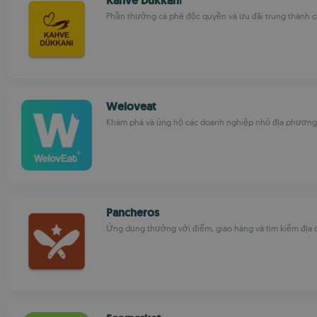
Kahve Dükkanı
Phần thưởng cà phê độc quyền và ưu đãi trung thành 
Weloveat
Khám phá và ủng hộ các doanh nghiệp nhỏ địa phươn
Pancheros
Ứng dụng thưởng với điểm, giao hàng và tìm kiếm địa