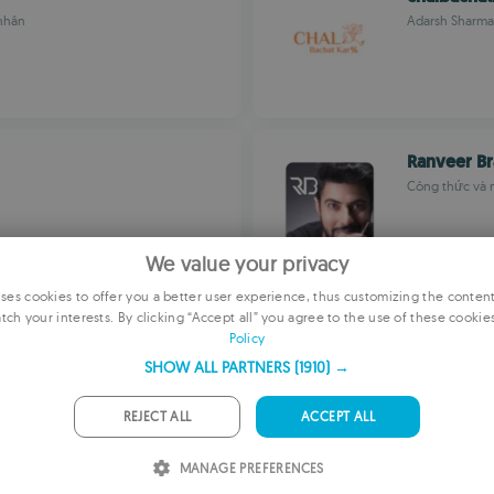
 nhân
Adarsh Sharma
Ranveer Br
Công thức và 
We value your privacy
es cookies to offer you a better user experience, thus customizing the conten
tch your interests. By clicking “Accept all” you agree to the use of these cookie
E
HOKBENA
Policy
ở Canada
Đặt thức ăn dễ
F
SHOW ALL PARTNERS
(1910) →
G
REJECT ALL
ACCEPT ALL
P
MANAGE PREFERENCES
I
Viben