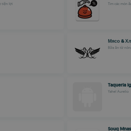
tiện lợi
Tìm các món ăn
Мясо & Х
Bữa ăn từ nôn
Taqueria I
Yahel Aurelio
Souq Mnas