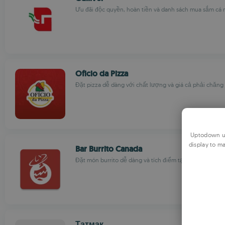
Ưu đãi độc quyền, hoàn tiền và danh sách mua sắm cá
Oficio da Pizza
Đặt pizza dễ dàng với chất lượng và giá cả phải chăng
Uptodown us
display to ma
Bar Burrito Canada
Đặt món burrito dễ dàng và tích điểm tại các địa điểm 
Татмак