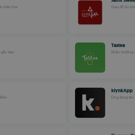
Jamil Swee
cá nhân hóa
Giao đồ ăn trự
Tastea
g gần bạn
Nhận thưởng v
klynkApp
 điểm
Ứng dụng lên 