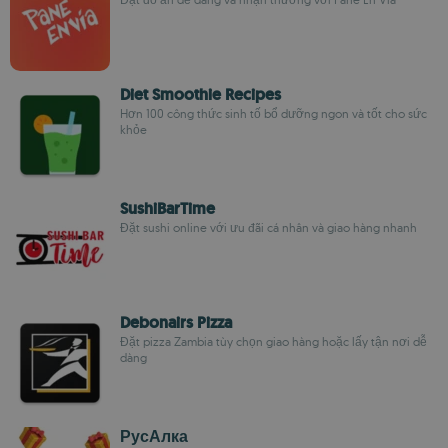
Diet Smoothie Recipes
Hơn 100 công thức sinh tố bổ dưỡng ngon và tốt cho sức
khỏe
SushiBarTime
Đặt sushi online với ưu đãi cá nhân và giao hàng nhanh
Debonairs Pizza
Đặt pizza Zambia tùy chọn giao hàng hoặc lấy tận nơi dễ
dàng
РусАлка