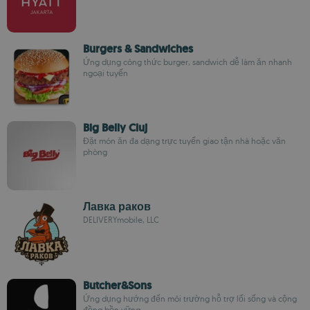
Burgers & Sandwiches
Ứng dụng công thức burger, sandwich dễ làm ăn nhanh
ngoại tuyến
Big Belly Cluj
Đặt món ăn đa dạng trực tuyến giao tận nhà hoặc văn
phòng
Лавка раков
DELIVERYmobile, LLC
Butcher&Sons
Ứng dụng hướng đến môi trường hỗ trợ lối sống và cộng
đồng bền vững