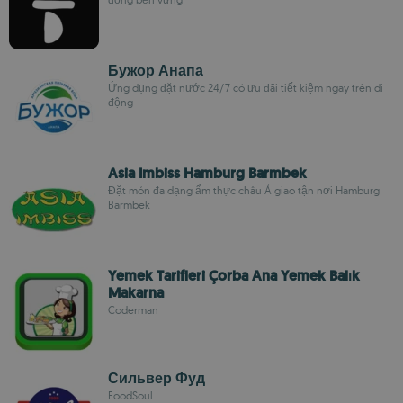
Бужор Анапа
Ứng dụng đặt nước 24/7 có ưu đãi tiết kiệm ngay trên di
động
Asia Imbiss Hamburg Barmbek
Đặt món đa dạng ẩm thực châu Á giao tận nơi Hamburg
Barmbek
Yemek Tarifleri Çorba Ana Yemek Balık
Makarna
Coderman
Сильвер Фуд
FoodSoul