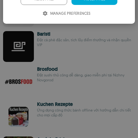
Wongnai Media Company Limited
ITALIAN
MANAGE PREFERENCES
SPANISH
ROMANIAN
Baristi
Đặt cà phê đặc sản, tích lũy điểm thưởng và nhận quyền
VIP
Brosfood
Đặt sushi thủ công dễ dàng, giao miễn phí tại Nizhny
Novgorod
Kuchen Rezepte
Ứng dụng công thức bánh offline với hướng dẫn chi tiết
cho mọi cấp độ