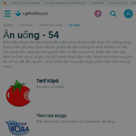
ARES: THE IRON VANGUARD
MY HERO ACADEMIA UNITED SURVIVAL
TICKET HERO
ỨNG DỤNG VPN
BAT
ANDROID
/
ỨNG DỤNG
/
PHONG CÁCH SỐNG
/
ĂN UỐNG
Ăn uống - 54
Biến điện thoại của bạn thành đầu bếp riêng và trợ lý ẩm thực với những ứng
dụng miễn phí này. Quét mã sản phẩm để xem thông tin dinh dưỡng chi tiết,
tạo công thức sáng tạo từ nguyên liệu có sẵn trong nhà, hoặc đặt món yêu
thích chỉ với vài cú chạm. Lập kế hoạch thực đơn tuần, khám phá nhà hàng gần
đó với ưu đãi độc quyền, và tổ chức việc mua sắm thực phẩm một cách thông
minh.
Tarif Küpü
Kevserin Mutfağı
Чистая вода
Đặt giao nước uống sạch tại Pyatigorsk dễ dàng