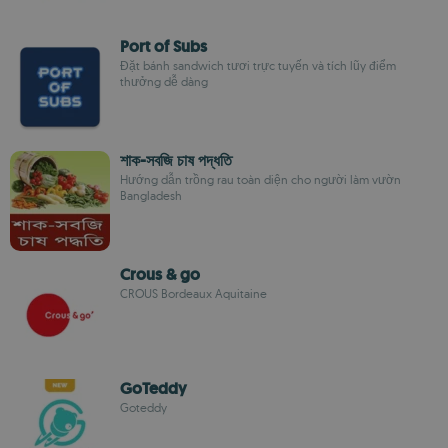
Port of Subs
Đặt bánh sandwich tươi trực tuyến và tích lũy điểm
thưởng dễ dàng
শাক-সবজি চাষ পদ্ধতি
Hướng dẫn trồng rau toàn diện cho người làm vườn
Bangladesh
Crous & go
CROUS Bordeaux Aquitaine
GoTeddy
Goteddy