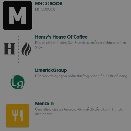
МЯСОROOB
МЯСОROOB
Henry’s House Of Coffee
Đặt cà phê thủ công San Francisco, miễn phí ship cho đơn
$45+
LimerickGroup
Đặt món đa dạng và nhận thưởng hoàn tiền 100% dễ dàng
Menza
Ứng dụng căn tin Android với chế độ tối, cập nhật thực
đơn nhanh