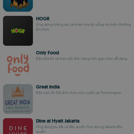
HOGR
Ứng dụng tương tác cá nhân hóa ăn uống và nhận thưởng
ẩm thực
Only Food
Đặt bữa ăn và theo dõi đơn hàng thời gian thực dễ dàng
Great India
Đặt món Ấn Độ đích thực trực tuyến tại Portarlington
Dine at Hyatt Jakarta
Ứng dụng ưu đãi và đặc quyền fine dining Jakarta độc
quyền