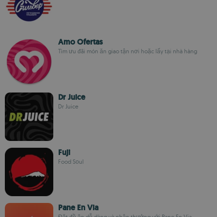
Amo Ofertas
Tìm ưu đãi món ăn giao tận nơi hoặc lấy tại nhà hàng
Dr Juice
Dr Juice
Fuji
Food Sоul
Pane En Via
Đặt đồ ăn dễ dàng và nhận thưởng với Pane En Via