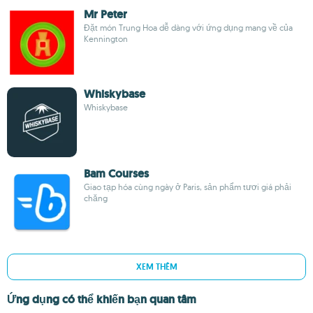
Mr Peter
Đặt món Trung Hoa dễ dàng với ứng dụng mang về của
Kennington
Whiskybase
Whiskybase
Bam Courses
Giao tạp hóa cùng ngày ở Paris, sản phẩm tươi giá phải
chăng
XEM THÊM
Ứng dụng có thể khiến bạn quan tâm