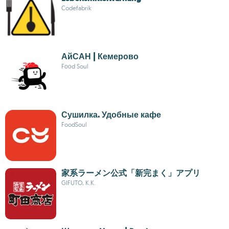
Codefabrik
АйСАН | Кемерово
Fооd Soul
Сушилка. Удобные кафе
FoodSoul
家系ラーメン公式「新完まく」アプリ
GIFUTO, K.K.