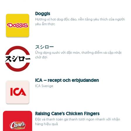
Doggis
Hương vị hot dog độc đáo, nền tảng yêu thích của người
yêu ẩm thực
スシロー
Ứng dụng sushi với đặt món, thưởng điểm và cập nhật
chờ đợi
ICA – recept och erbjudanden
ICA Sverige
Raising Cane's Chicken Fingers
Đặt và thanh toán gà thanh tươi ngon nhanh với nhận
hàng hiệu quả