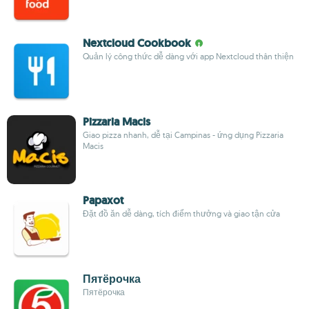
Nextcloud Cookbook
Quản lý công thức dễ dàng với app Nextcloud thân thiện
Pizzaria Macis
Giao pizza nhanh, dễ tại Campinas - ứng dụng Pizzaria
Macis
Papaxot
Đặt đồ ăn dễ dàng, tích điểm thưởng và giao tận cửa
Пятёрочка
Пятёрочка