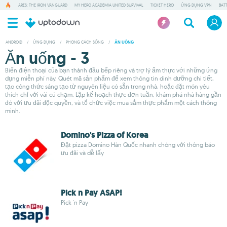
ARES: THE IRON VANGUARD
MY HERO ACADEMIA UNITED SURVIVAL
TICKET HERO
ỨNG DỤNG VPN
BAT
ANDROID
/
ỨNG DỤNG
/
PHONG CÁCH SỐNG
/
ĂN UỐNG
Ăn uống - 3
Biến điện thoại của bạn thành đầu bếp riêng và trợ lý ẩm thực với những ứng
dụng miễn phí này. Quét mã sản phẩm để xem thông tin dinh dưỡng chi tiết,
tạo công thức sáng tạo từ nguyên liệu có sẵn trong nhà, hoặc đặt món yêu
thích chỉ với vài cú chạm. Lập kế hoạch thực đơn tuần, khám phá nhà hàng gần
đó với ưu đãi độc quyền, và tổ chức việc mua sắm thực phẩm một cách thông
minh.
Domino's Pizza of Korea
Đặt pizza Domino Hàn Quốc nhanh chóng với thông báo
ưu đãi và dễ lấy
Pick n Pay ASAP!
Pick 'n Pay