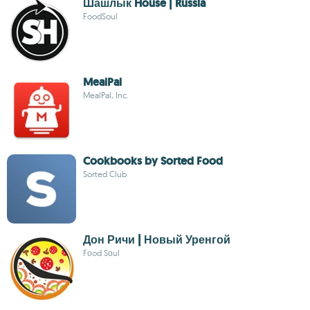
Шашлык House | Russia
FoodSoul
MealPal
MealPal, Inc.
Cookbooks by Sorted Food
Sorted Club
Дон Ричи | Новый Уренгой
Fоod Sоul