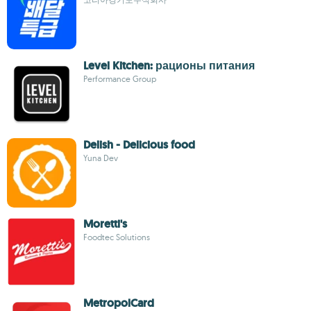
Level Kitchen: рационы питания
Performance Group
Delish - Delicious food
Yuna Dev
Moretti's
Foodtec Solutions
MetropolCard