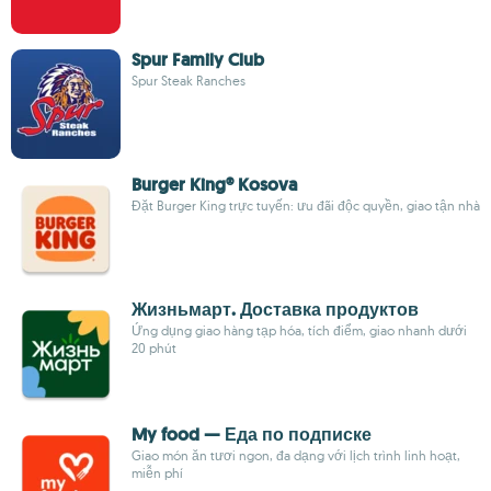
Spur Family Club
Spur Steak Ranches
Burger King® Kosova
Đặt Burger King trực tuyến: ưu đãi độc quyền, giao tận nhà
Жизньмарт. Доставка продуктов
Ứng dụng giao hàng tạp hóa, tích điểm, giao nhanh dưới
20 phút
My food — Еда по подписке
Giao món ăn tươi ngon, đa dạng với lịch trình linh hoạt,
miễn phí