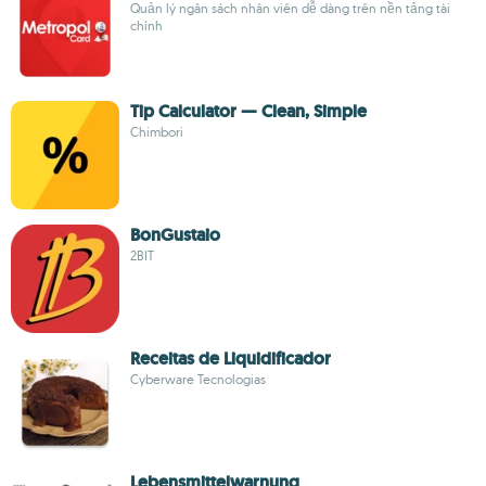
Quản lý ngân sách nhân viên dễ dàng trên nền tảng tài
chính
Tip Calculator — Clean, Simple
Chimbori
BonGustaio
2BIT
Receitas de Liquidificador
Cyberware Tecnologias
Lebensmittelwarnung