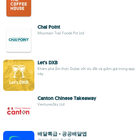
Chai Point
Mountain Trail Foods Pvt Ltd
Let's DXB
Khám phá ẩm thực Dubai với ưu đãi và giảm giá trong app
này
Canton Chinese Takeaway
VenturesSky Ltd
배달특급 - 공공배달앱
코리아경기도주식회사