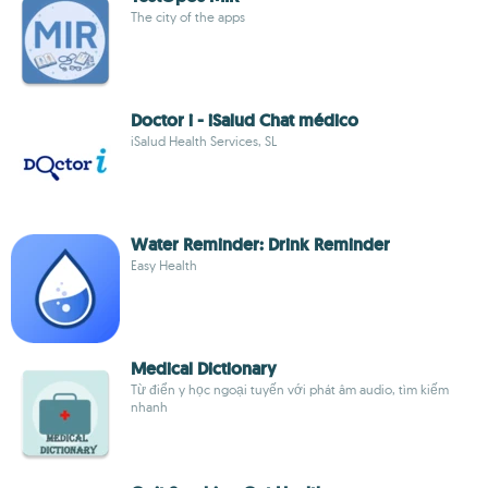
The city of the apps
Doctor i - iSalud Chat médico
iSalud Health Services, SL
Water Reminder: Drink Reminder
Easy Health
Medical Dictionary
Từ điển y học ngoại tuyến với phát âm audio, tìm kiếm
nhanh