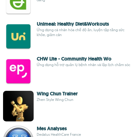
Unimeal: Healthy Diet&Workouts
Ứng dụng cá nhân hóa chế độ ăn, luyện tập tăng sức
khỏe, giảm cân
CHW Lite - Community Health Wo
Ứng dụng hỗ trợ quản lý bệnh nhân và lập lịch chăm sóc
Wing Chun Trainer
Zhen Style Wing Chun
Mes Analyses
Dedalus HealthCare France