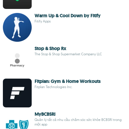
Warm Up & Cool Down by Fitify
Fitify Apps
Stop & Shop Rx
The Stop & Shop Supermarket Company LLC
Fitplan: Gym & Home Workouts
Fitplan Technologies Inc.
MyBCBSRI
Quản lý tất cả nhu cầu chăm sóc sức khỏe BCBSRI trong
một app