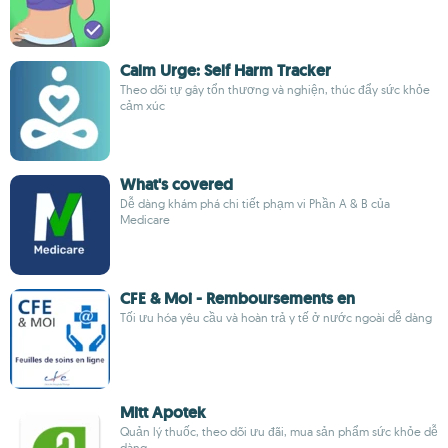
Calm Urge: Self Harm Tracker
Theo dõi tự gây tổn thương và nghiện, thúc đẩy sức khỏe
cảm xúc
What's covered
Dễ dàng khám phá chi tiết phạm vi Phần A & B của
Medicare
CFE & Moi - Remboursements en
Tối ưu hóa yêu cầu và hoàn trả y tế ở nước ngoài dễ dàng
Mitt Apotek
Quản lý thuốc, theo dõi ưu đãi, mua sản phẩm sức khỏe dễ
dàng