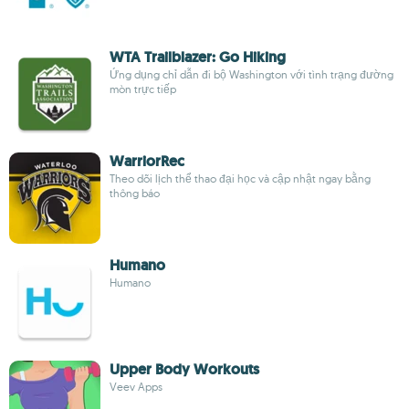
WTA Trailblazer: Go Hiking
Ứng dụng chỉ dẫn đi bộ Washington với tình trạng đường
mòn trực tiếp
WarriorRec
Theo dõi lịch thể thao đại học và cập nhật ngay bằng
thông báo
Humano
Humano
Upper Body Workouts
Veev Apps