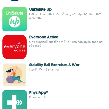
UniSalute Up
Đặt lịch khám sức khỏe dễ dàng với cập nhật theo thời
gian thực
Everyone Active
Ứng dụng thể dục tổng thể: Đặt lịch, tập luyện, theo dõi
sức khoẻ
Stability Ball Exercises & Wor
Stay Fit With Samantha
PhysiApp®
Physitrack PLC