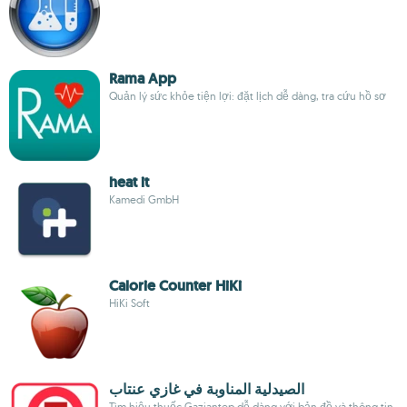
Rama App
Quản lý sức khỏe tiện lợi: đặt lịch dễ dàng, tra cứu hồ sơ
heat it
Kamedi GmbH
Calorie Counter HiKi
HiKi Soft
الصيدلية المناوبة في غازي عنتاب
Tìm hiệu thuốc Gaziantep dễ dàng với bản đồ và thông tin