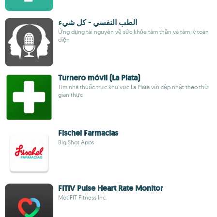
الطب النفسي - كل شيء
Ứng dụng tài nguyên về sức khỏe tâm thần và tâm lý toàn
diện
Turnero móvil (La Plata)
Tìm nhà thuốc trực khu vực La Plata với cập nhật theo thời
gian thực
Fischel Farmacias
Big Shot Apps
FITIV Pulse Heart Rate Monitor
MotiFIT Fitness Inc.