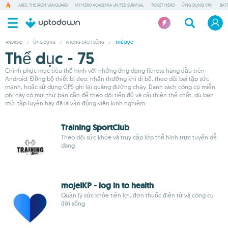
ARES: THE IRON VANGUARD
MY HERO ACADEMIA UNITED SURVIVAL
TICKET HERO
ỨNG DỤNG VPN
BAT
ANDROID
/
ỨNG DỤNG
/
PHONG CÁCH SỐNG
/
THỂ DỤC
Thể dục - 75
Chinh phục mục tiêu thể hình với những ứng dụng fitness hàng đầu trên
Android. Đồng bộ thiết bị đeo, nhận thưởng khi đi bộ, theo dõi bài tập sức
mạnh, hoặc sử dụng GPS ghi lại quãng đường chạy. Danh sách công cụ miễn
phí này có mọi thứ bạn cần để theo dõi tiến độ và cải thiện thể chất, dù bạn
mới tập luyện hay đã là vận động viên kinh nghiệm.
Training SportClub
Theo dõi sức khỏe và truy cập lớp thể hình trực tuyến dễ
dàng
mojeIKP - log in to health
Quản lý sức khỏe tiện lợi, đơn thuốc điện tử và công cụ
đời sống