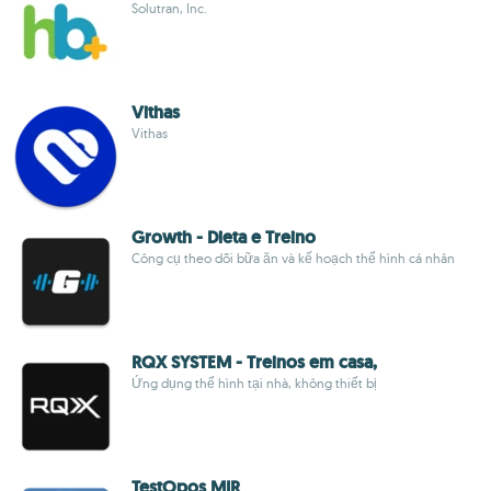
Solutran, Inc.
Vithas
Vithas
Growth - Dieta e Treino
Công cụ theo dõi bữa ăn và kế hoạch thể hình cá nhân
RQX SYSTEM - Treinos em casa,
Ứng dụng thể hình tại nhà, không thiết bị
TestOpos MIR