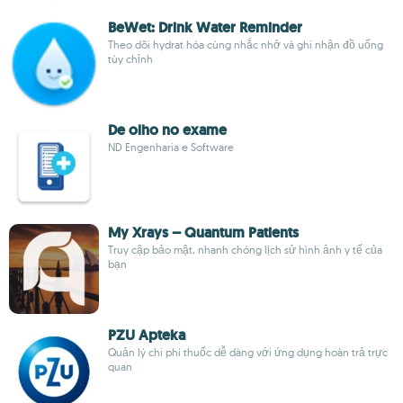
BeWet: Drink Water Reminder
Theo dõi hydrat hóa cùng nhắc nhở và ghi nhận đồ uống
tùy chỉnh
De olho no exame
ND Engenharia e Software
My Xrays – Quantum Patients
Truy cập bảo mật, nhanh chóng lịch sử hình ảnh y tế của
bạn
PZU Apteka
Quản lý chi phí thuốc dễ dàng với ứng dụng hoàn trả trực
quan