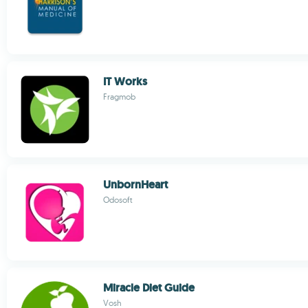
IT Works
Fragmob
UnbornHeart
Odosoft
Miracle Diet Guide
Vosh