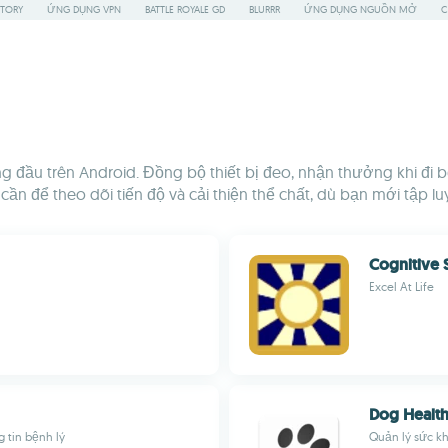
STORY
ỨNG DỤNG VPN
BATTLE ROYALE GD
BLURRR
ỨNG DỤNG NGUỒN MỞ
C
g đầu trên Android. Đồng bộ thiết bị đeo, nhận thưởng khi đi b
n để theo dõi tiến độ và cải thiện thể chất, dù bạn mới tập lu
Cognitive S
Excel At Life
Dog Healt
g tin bệnh lý
Quản lý sức kh