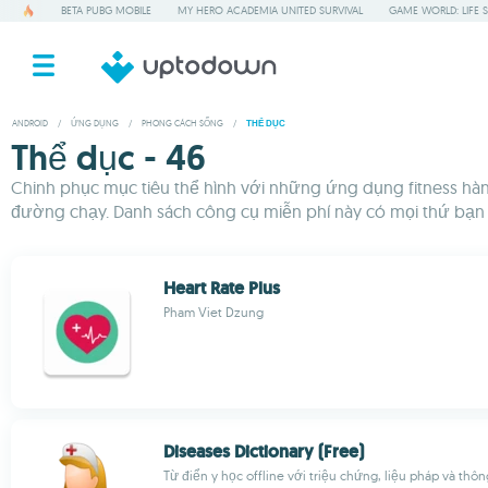
BETA PUBG MOBILE
MY HERO ACADEMIA UNITED SURVIVAL
GAME WORLD: LIFE 
ANDROID
/
ỨNG DỤNG
/
PHONG CÁCH SỐNG
/
THỂ DỤC
Thể dục - 46
Chinh phục mục tiêu thể hình với những ứng dụng fitness hàn
đường chạy. Danh sách công cụ miễn phí này có mọi thứ bạn cầ
Heart Rate Plus
Pham Viet Dzung
Diseases Dictionary (Free)
Từ điển y học offline với triệu chứng, liệu pháp và thôn