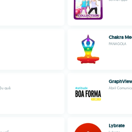
Chakra Med
PANAGOLA
GraphVie
iệu quả
Abril Comunic
Lybrate