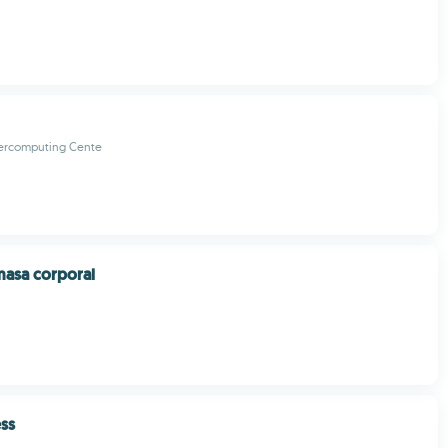
ercomputing Cente
masa corporal
ess