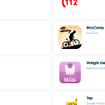
BicyComp
Kukinoid
Weight Gai
Rebellion Med
Tep
ZeaLab Produc