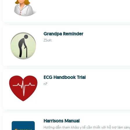
Grandpa Reminder
ZSoft
ECG Handbook Trial
nP
Harrisons Manual
Hướng dẫn tham khảo y tế cần thiết với hỗ trợ lâm sàn