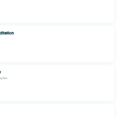
itation
w
ações