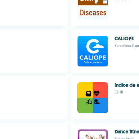
CALIOPE
Barcelona Sup
índice de 
EZHIL
Dance fitn
Senna Apps