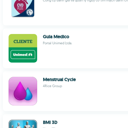
Công cụ đánh giá và quản lý nguy cơ tim mạch dành ch
Guia Medico
Portal Unimed Ltda.
Menstrual Cycle
4Rice Group
BMI 3D