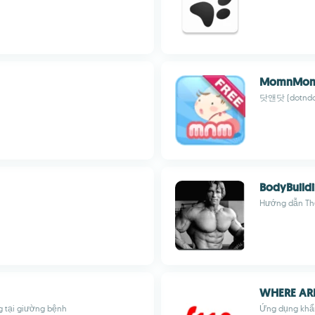
MomnMo
닷앤닷 (dotndo
BodyBuild
Hướng dẫn Thể
WHERE AR
g tại giường bệnh
Ứng dụng khẩn 