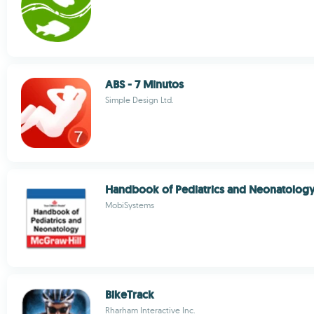
ABS - 7 Minutos
Simple Design Ltd.
Handbook of Pediatrics and Neonatolog
MobiSystems
BikeTrack
Rharham Interactive Inc.