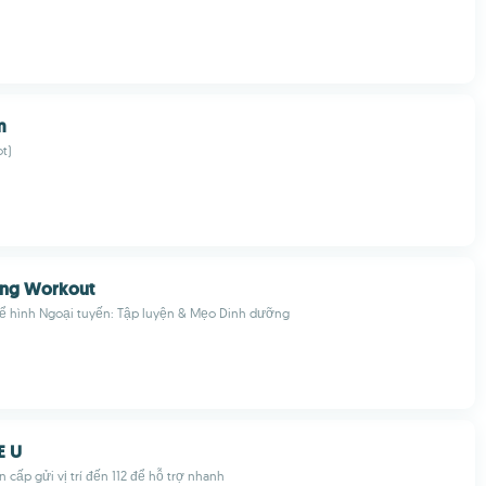
m
t)
ing Workout
 hình Ngoại tuyến: Tập luyện & Mẹo Dinh dưỡng
E U
cấp gửi vị trí đến 112 để hỗ trợ nhanh