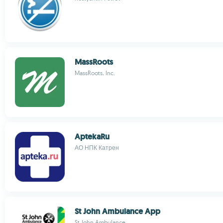
MassRoots
MassRoots, Inc.
AptekaRu
АО НПК Катрен
St John Ambulance App
St John Ambulance