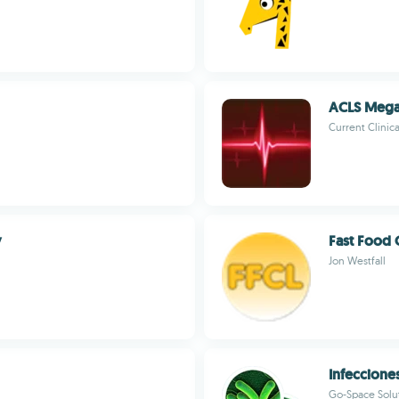
ACLS Meg
Current Clinica
y
Fast Food 
Jon Westfall
Infeccione
Go-Space Solu