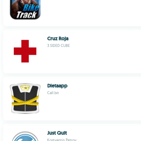
Cruz Roja
3 SIDED CUBE
Dietaapp
Call.bit
Just Quit
Kostyantin Petrov