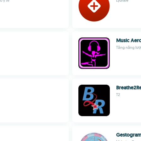
o y tế
Lybrate
Music Aer
Tăng năng lượn
Breathe2R
T2
Gestogra