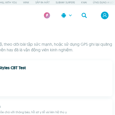
HILL WITH YOU
WINK
SẮP RA MẮT
SUBWAY SURFERS
KWAI
ỨNG DỤNG AI LOC
ộ, theo dõi bài tập sức mạnh, hoặc sử dụng GPS ghi lại quãng
yện hay đã là vận động viên kinh nghiệm.
tyles CBT Test
h
ỏe chó với thông báo, hồ sơ y tế và liên hệ thú y