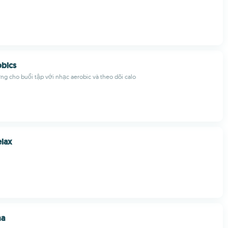
obics
g cho buổi tập với nhạc aerobic và theo dõi calo
elax
ma