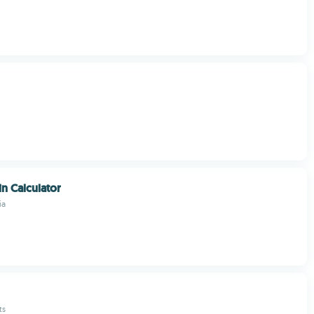
n Calculator
ia
ts