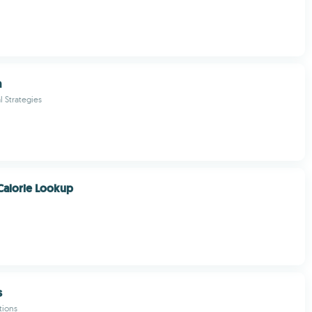
a
l Strategies
Calorie Lookup
s
tions