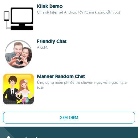
Klink Demo
Chia sẻ Internet Android tới PC mà không cần root
Friendly Chat
A.G.M.
Manner Random Chat
Ứng dụng miễn phí để trò chuyện ngay với người lạ an
toàn
XEM THÊM