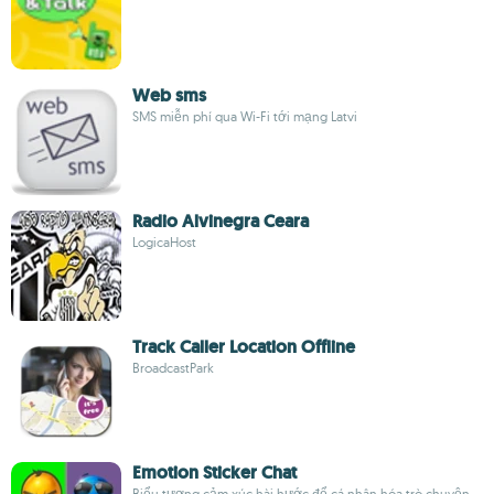
Web sms
SMS miễn phí qua Wi-Fi tới mạng Latvi
Radio Alvinegra Ceara
LogicaHost
Track Caller Location Offline
BroadcastPark
Emotion Sticker Chat
Biểu tượng cảm xúc hài hước để cá nhân hóa trò chuyện