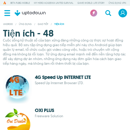
BETA PUBG MOBILE
MY HERO ACADEMIA UNITED SURVIVAL
GAME WORLD: LIFE STORY
ỨNG DỤNG VPN
ANDROID
/
ỨNG DỤNG
/
GIAO TIẾP
/
TIỆN ÍCH
Tiện ích - 48
Cuộc sống kỹ thuật số của bạn xứng đáng những công cụ thực sự hoạt động
hiệu quả. Bộ sưu tập ứng dụng giao tiếp miễn phí này cho Android giúp bạn
quản lý email, tổ chức cuộc gọi video công việc, hoặc trò chuyện với cộng
đồng mà không bị rối loạn. Từ ứng dụng email mạnh mẽ đến nền tảng hợp tác
để xây dựng dự án nhóm, những ứng dụng này đơn giản hóa cách bạn giao
tiếp hàng ngày, mà không làm rối thêm thiết bị của bạn.
4G Speed Up INTERNET LTE
Speed Up Internet Browser LTD.
OXI PLUS
Freeware Solution