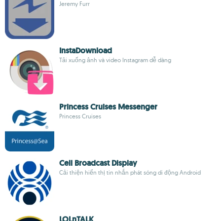
Jeremy Furr
InstaDownload
Tải xuống ảnh và video Instagram dễ dàng
Princess Cruises Messenger
Princess Cruises
Cell Broadcast Display
Cải thiện hiển thị tin nhắn phát sóng di động Android
LOLnTALK