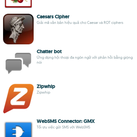
Caesars Cipher
Giải mã văn bản hiệu quả cho Caesar và ROT ciphers
Chatter bot
Ứng dụng hội thoại đa ngôn ngữ với phản hồi bằng giọng
nói
Zipwhip
Zipwhip
WebSMS Connector: GMX
Tối ưu việc gửi SMS với WebSMS