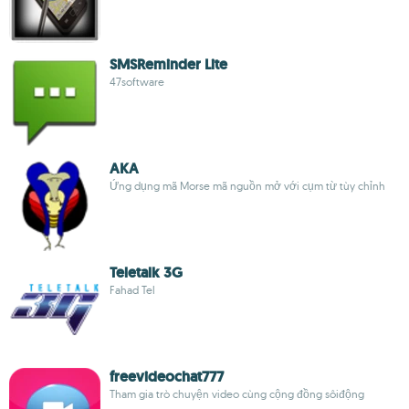
SMSReminder Lite
47software
AKA
Ứng dụng mã Morse mã nguồn mở với cụm từ tùy chỉnh
Teletalk 3G
Fahad Tel
freevideochat777
Tham gia trò chuyện video cùng cộng đồng sôiđộng