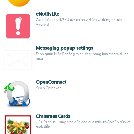
eNotifyLite
Cảnh báo email/SMS tùy chỉnh với âm và riêng tư trên
Android
Messaging popup settings
Trình quản lý SMS thông minh cho thông báo Android linh
hoạt
OpenConnect
Kevin Cernekee
Christmas Cards
Gửi lời chúc Giáng sinh độc đáo qua mẫu thiệp hấp dẫn và
trích dẫn