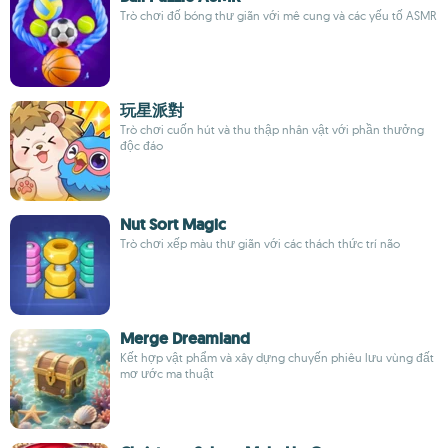
Trò chơi đố bóng thư giãn với mê cung và các yếu tố ASMR
玩星派對
Trò chơi cuốn hút và thu thập nhân vật với phần thưởng
độc đáo
Nut Sort Magic
Trò chơi xếp màu thư giãn với các thách thức trí não
Merge Dreamland
Kết hợp vật phẩm và xây dựng chuyến phiêu lưu vùng đất
mơ ước ma thuật