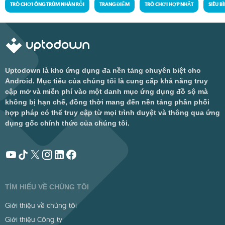
TRÒ CHƠI ÔNG TRÙM NHÀN RỖI
TRANG ĐIỂM
TRÒ CHƠI HỢP NHẤT
SIÊU 
Uptodown là kho ứng dụng đa nền tảng chuyên biệt cho
Android. Mục tiêu của chúng tôi là cung cấp khả năng truy
cập mở và miễn phí vào một danh mục ứng dụng đồ sộ mà
không bị hạn chế, đồng thời mang đến nền tảng phân phối
hợp pháp có thể truy cập từ mọi trình duyệt và thông qua ứng
dụng gốc chính thức của chúng tôi.
TÌM HIỂU VỀ CHÚNG TÔI
Giới thiệu về chúng tôi
Giới thiệu Công ty