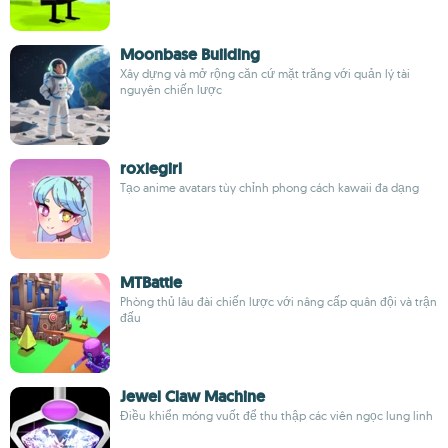
Moonbase Building
Xây dựng và mở rộng căn cứ mặt trăng với quản lý tài
nguyên chiến lược
roxiegirl
Tạo anime avatars tùy chỉnh phong cách kawaii đa dạng
MTBattle
Phòng thủ lâu đài chiến lược với nâng cấp quân đội và trận
đấu
Jewel Claw Machine
Điều khiển móng vuốt để thu thập các viên ngọc lung linh