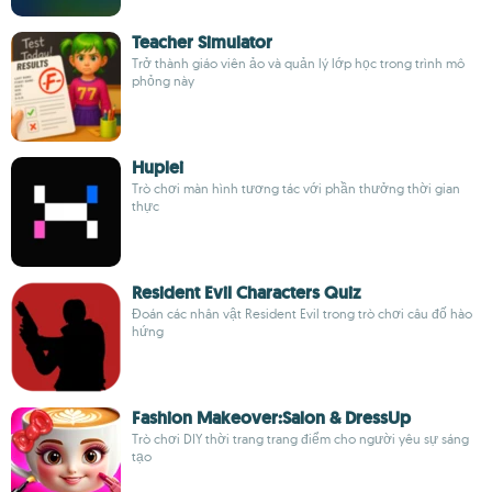
Teacher Simulator
Trở thành giáo viên ảo và quản lý lớp học trong trình mô
phỏng này
Huplei
Trò chơi màn hình tương tác với phần thưởng thời gian
thực
Resident Evil Characters Quiz
Đoán các nhân vật Resident Evil trong trò chơi câu đố hào
hứng
Fashion Makeover:Salon & DressUp
Trò chơi DIY thời trang trang điểm cho người yêu sự sáng
tạo