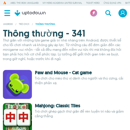
ARES: THE IRON VANGUARD
MY HERO ACADEMIA UNITED SURVIVAL
TICKET HERO
ỨNG DỤNG VPN
BAT
ANDROID
/
TRÒ CHƠI
/
THÔNG THƯỜNG
Thông thường - 341
Thư giãn với những tựa game giải trí nhẹ nhàng trên Android, được thiết kế
cho lối chơi nhanh và không gây áp lực. Từ những câu đố đơn giản đến các
minigame vui nhộn - tất cả đều mang đến niềm vui tức thì mà không đòi hỏi
bạn phải học hỏi cơ chế phức tạp. Lý tưởng để giết thời gian trên xe buýt,
trong giờ nghỉ, hoặc trước khi đi ngủ.
Paw and Mouse - Cat game
Trò chơi cho mèo thú vị dành cho người và thú cưng, cải
thiện phản xạ.
Mahjong: Classic Tiles
Trò chơi ghép gạch thư giãn để rèn luyện trí não và giảm
căng thẳng