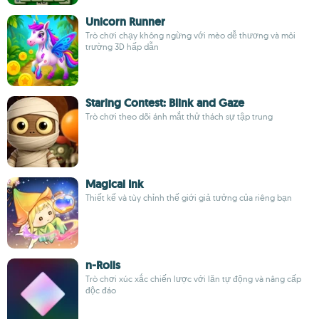
Unicorn Runner
Trò chơi chạy không ngừng với mèo dễ thương và môi
trường 3D hấp dẫn
Staring Contest: Blink and Gaze
Trò chơi theo dõi ánh mắt thử thách sự tập trung
Magical Ink
Thiết kế và tùy chỉnh thế giới giả tưởng của riêng bạn
n-Rolls
Trò chơi xúc xắc chiến lược với lăn tự động và nâng cấp
độc đáo