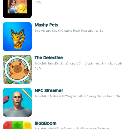
lược
Mashy Pets
Tạo và sưu tập thú cưng hoạt họa tương tác
The Detective
Trò chơi tìm đồ vật với câu đố thư giãn và cảnh sắc tuyệt
đẹp
NPC Streamer
Trò chơi xả stress tương tác với sự sáng tạo và hài hước
BlobBoom
Trò chơi giải đố khối màu với lối chơi chiến lược