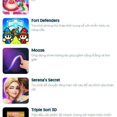
Fort Defenders
Trò chơi phòng thủ tháp thời trung cổ với chiến lược và
nâng cấp
Mooze
Ứng dụng slime tương tác giúp giảm căng thẳng và thư
giãn
Serena’s Secret
Trò chơi kể chuyện lãng mạn với câu đố và chỉnh sửa nhân
vật
Triple Sort 3D
Trận đấu vật phẩm 3D nhanh chóng với thách thức chiến