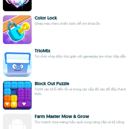
Color Lock
Ghép màu theo chiến lược để tìm khóa ẩn
TrioMix
Trò chơi nhịp điệu thư giãn với gameplay âm nhạc hấp dẫn
Block Out Puzzle
Trượt các khối đến lối ra trong các cấp độ câu đố đầy thách
thức
Farm Master Mow & Grow
Thu hoạch mùa màng hiệu quả cùng nâng cấp và kỹ năng