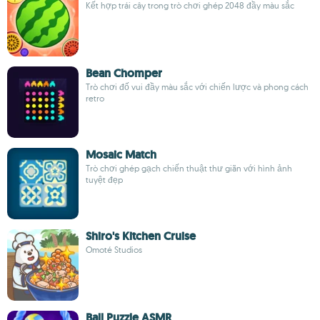
Kết hợp trái cây trong trò chơi ghép 2048 đầy màu sắc
Bean Chomper
Trò chơi đố vui đầy màu sắc với chiến lược và phong cách
retro
Mosaic Match
Trò chơi ghép gạch chiến thuật thư giãn với hình ảnh
tuyệt đẹp
Shiro's Kitchen Cruise
Omoté Studios
Ball Puzzle ASMR