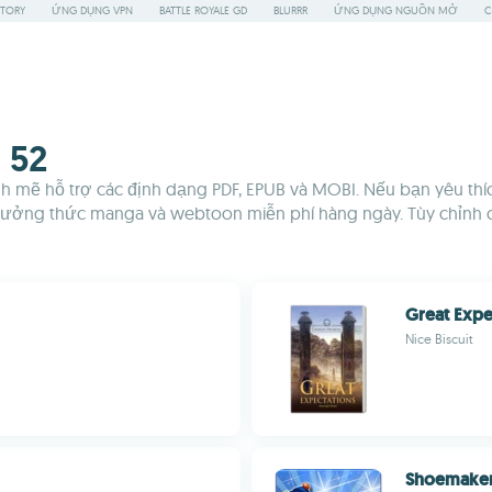
STORY
ỨNG DỤNG VPN
BATTLE ROYALE GD
BLURRR
ỨNG DỤNG NGUỒN MỞ
C
- 52
h mẽ hỗ trợ các định dạng PDF, EPUB và MOBI. Nếu bạn yêu thíc
hưởng thức manga và webtoon miễn phí hàng ngày. Tùy chỉnh cỡ
Great Expe
Nice Biscuit
Shoemake