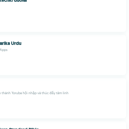
kechki duolar
arika Urdu
 Apps
 thánh Yoruba hội nhập và thúc đẩy tâm linh