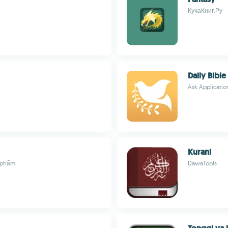
КучаКниг.Ру
Daily Bible
Ask Application
Kurani
 phẩm
DawaTools