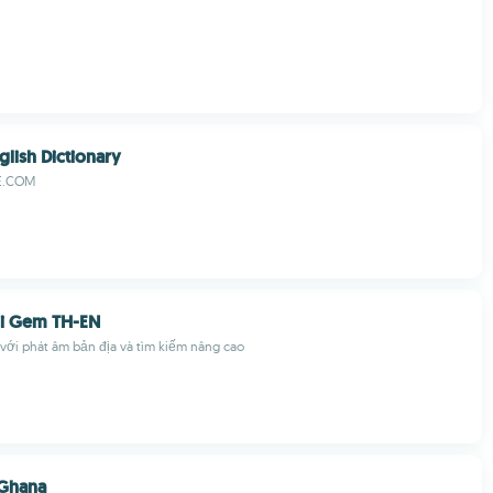
glish Dictionary
E.COM
ni Gem TH-EN
với phát âm bản địa và tìm kiếm nâng cao
 Ghana