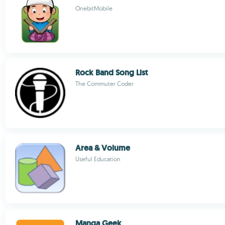
OnebitMobile
Rock Band Song List
The Commuter Coder
Area & Volume
Useful Education
Manga Geek