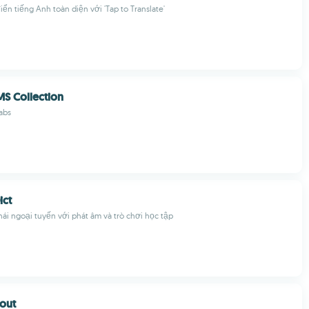
ển tiếng Anh toàn diện với 'Tap to Translate'
MS Collection
abs
ict
ái ngoại tuyến với phát âm và trò chơi học tập
out