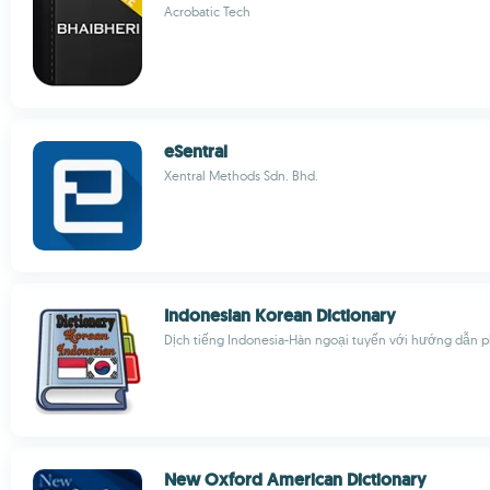
Acrobatic Tech
eSentral
Xentral Methods Sdn. Bhd.
Indonesian Korean Dictionary
Dịch tiếng Indonesia-Hàn ngoại tuyến với hướng dẫn 
New Oxford American Dictionary