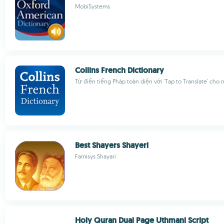
MobiSystems
Collins French Dictionary
Từ điển tiếng Pháp toàn diện với 'Tap to Translate' cho
Best Shayers Shayeri
Famisys Shayari
Holy Quran Dual Page Uthmani Script