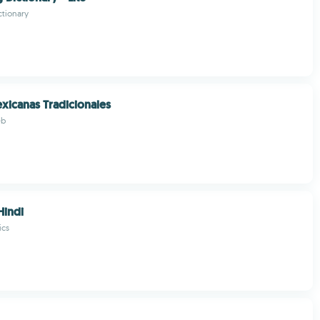
ctionary
xicanas Tradicionales
eb
Hindi
ics