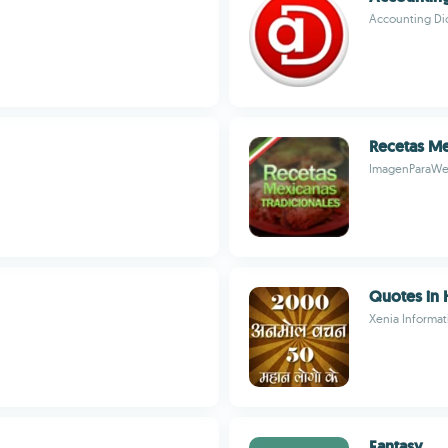
Accounting Di
Recetas Me
ImagenParaW
Quotes in 
Xenia Informat
Fantasy