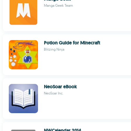
Manga Geek Team
Potion Guide for Minecraft
Blitzing Ninja
NeoSoar eBook
NeoSoar Inc.
NWCalendar 2014