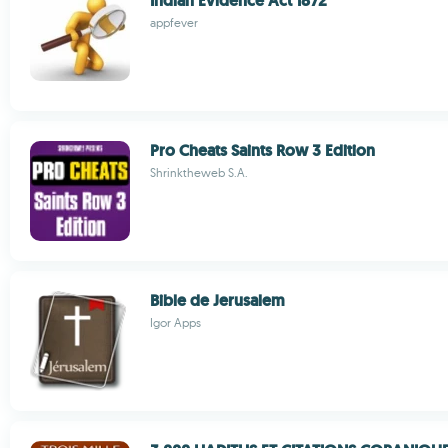
Indian Evidence Act 1872
appfever
Pro Cheats Saints Row 3 Edition
Shrinktheweb S.A.
Bible de Jerusalem
Igor Apps