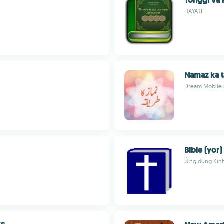
Tonggi va 
HAYATI
Namaz ka t
Dream Mobile
Bible (yor)
Ứng dụng Kinh