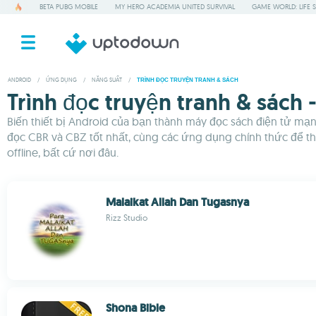
BETA PUBG MOBILE
MY HERO ACADEMIA UNITED SURVIVAL
GAME WORLD: LIFE 
ANDROID
/
ỨNG DỤNG
/
NĂNG SUẤT
/
TRÌNH ĐỌC TRUYỆN TRANH & SÁCH
Trình đọc truyện tranh & sách 
Biến thiết bị Android của bạn thành máy đọc sách điện tử mạn
đọc CBR và CBZ tốt nhất, cùng các ứng dụng chính thức để t
offline, bất cứ nơi đâu.
Malaikat Allah Dan Tugasnya
Rizz Studio
Shona Bible