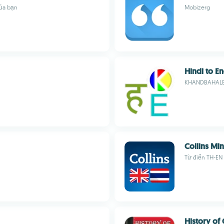
của bạn
Mobizerg
Hindi to En
KHANDBAHAL
Collins Mi
Từ điển TH-EN 
History of