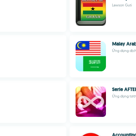
Lawson Guti
Malay Arab
Ứng dụng dịch 
Serie AFTE
Ứng dụng tươn
Accounting 