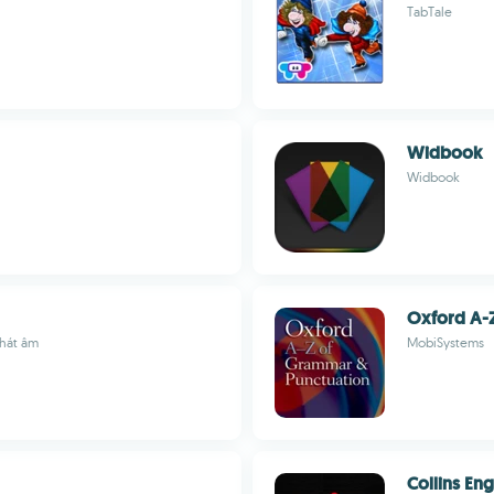
TabTale
Widbook
Widbook
Oxford A-
phát âm
MobiSystems
Collins En