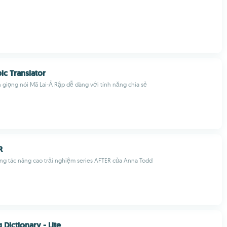
ic Translator
giọng nói Mã Lai-Ả Rập dễ dàng với tính năng chia sẻ
R
g tác nâng cao trải nghiệm series AFTER của Anna Todd
Dictionary - Lite