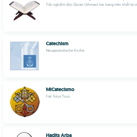
Trải nghiệm đọc Quran Uthmani hai trang trên thiết bị 
Catechism
Neuapostolische Kirche
MiCatecismo
Fiat Totus Tuus
Hadits Arba