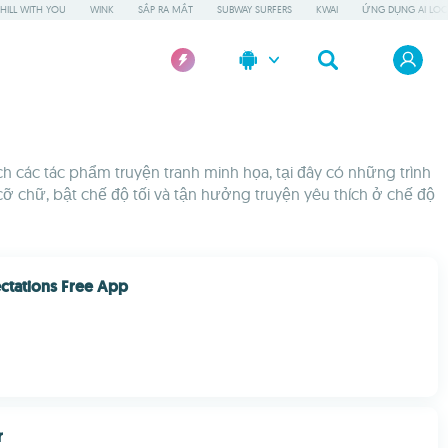
HILL WITH YOU
WINK
SẮP RA MẮT
SUBWAY SURFERS
KWAI
ỨNG DỤNG AI LOC
h các tác phẩm truyện tranh minh họa, tại đây có những trình
 chữ, bật chế độ tối và tận hưởng truyện yêu thích ở chế độ
ctations Free App
r