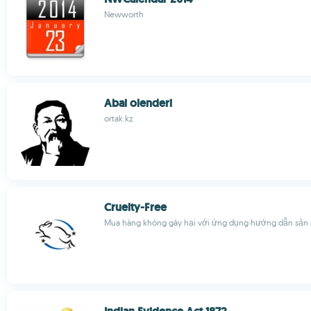
Newworth
Abai olenderi
ortak.kz
Cruelty-Free
Mua hàng không gây hại với ứng dụng hướng dẫn sản