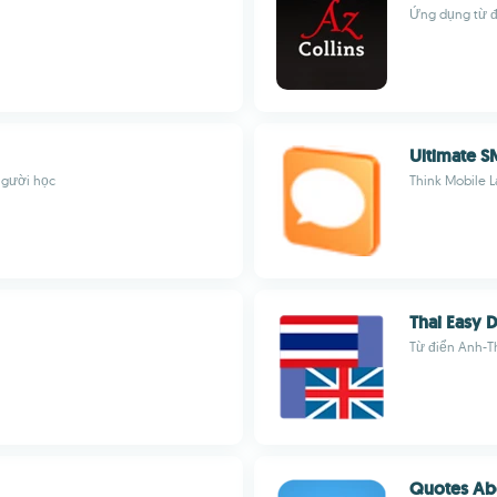
Ứng dụng từ đi
Ultimate S
 người học
Think Mobile L
Thai Easy D
Từ điển Anh-Th
Quotes Ab