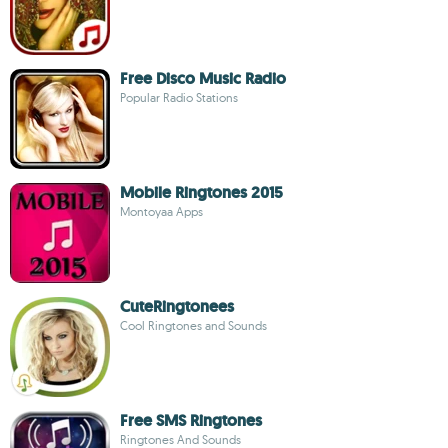
Free Disco Music Radio
Popular Radio Stations
Mobile Ringtones 2015
Montoyaa Apps
CuteRingtonees
Cool Ringtones and Sounds
Free SMS Ringtones
Ringtones And Sounds