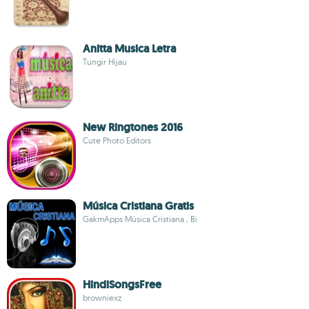
Anitta Musica Letra
Tungir Hijau
New Ringtones 2016
Cute Photo Editors
Música Cristiana Gratis
GakmApps Música Cristiana , Bi
HindiSongsFree
browniexz