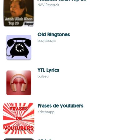
NAV Records
Old Ringtones
buzjabuzja
YTL Lyrics
bulseu
Frases de youtubers
Kristorapp