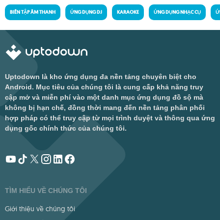
BIÊN TẬP ÂM THANH
ỨNG DỤNG DJ
KARAOKE
ỨNG DỤNG NHẠC CỤ
Ứ
Uptodown là kho ứng dụng đa nền tảng chuyên biệt cho
Android. Mục tiêu của chúng tôi là cung cấp khả năng truy
cập mở và miễn phí vào một danh mục ứng dụng đồ sộ mà
không bị hạn chế, đồng thời mang đến nền tảng phân phối
hợp pháp có thể truy cập từ mọi trình duyệt và thông qua ứng
dụng gốc chính thức của chúng tôi.
TÌM HIỂU VỀ CHÚNG TÔI
Giới thiệu về chúng tôi