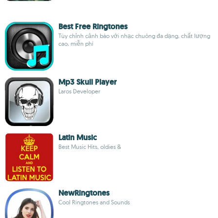
Best Free Ringtones
Tùy chỉnh cảnh báo với nhạc chuông đa dạng, chất lượng
cao, miễn phí
Mp3 Skull Player
Laros Developer
Latin Music
Best Music Hits, oldies &
NewRingtones
Cool Ringtones and Sounds