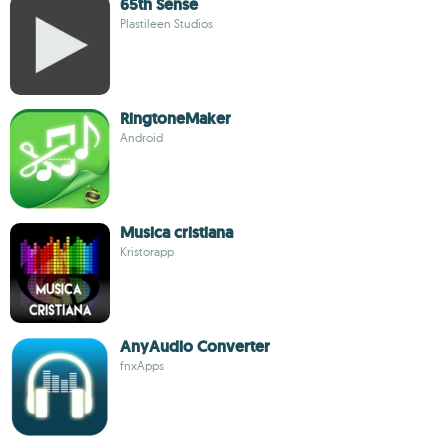
65th Sense
Plastileen Studios
RingtoneMaker
Android
Musica cristiana
Kristorapp
AnyAudio Converter
fnxApps