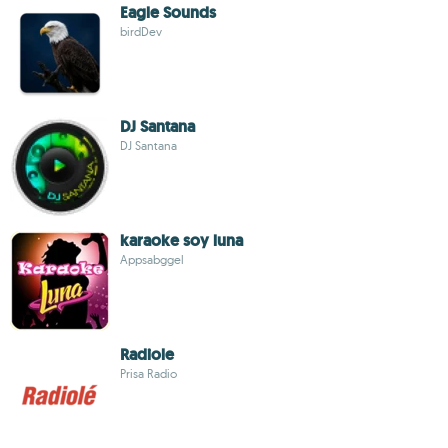
Eagle Sounds
birdDev
DJ Santana
DJ Santana
karaoke soy luna
Appsabggel
Radiole
Prisa Radio