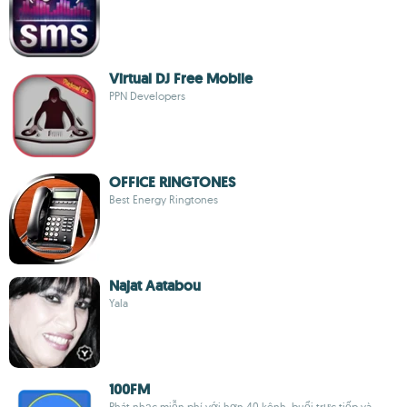
Virtual DJ Free Mobile
PPN Developers
OFFICE RINGTONES
Best Energy Ringtones
Najat Aatabou
Yala
100FM
Phát nhạc miễn phí với hơn 40 kênh, buổi trực tiếp và