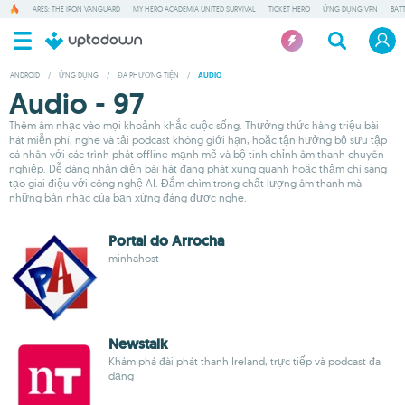
ARES: THE IRON VANGUARD
MY HERO ACADEMIA UNITED SURVIVAL
TICKET HERO
ỨNG DỤNG VPN
BAT
ANDROID
/
ỨNG DỤNG
/
ĐA PHƯƠNG TIỆN
/
AUDIO
Audio - 97
Thêm âm nhạc vào mọi khoảnh khắc cuộc sống. Thưởng thức hàng triệu bài
hát miễn phí, nghe và tải podcast không giới hạn, hoặc tận hưởng bộ sưu tập
cá nhân với các trình phát offline mạnh mẽ và bộ tinh chỉnh âm thanh chuyên
nghiệp. Dễ dàng nhận diện bài hát đang phát xung quanh hoặc thậm chí sáng
tạo giai điệu với công nghệ AI. Đắm chìm trong chất lượng âm thanh mà
những bản nhạc của bạn xứng đáng được nghe.
Portal do Arrocha
minhahost
Newstalk
Khám phá đài phát thanh Ireland, trực tiếp và podcast đa
dạng