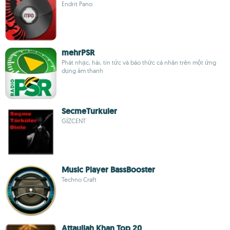
Endrit Pano
mehrPSR
Phát nhạc, hài, tin tức và báo thức cá nhân trên một ứng
dụng âm thanh
SecmeTurkuler
GİZCENT
Music Player BassBooster
Techno Craft
Attaullah Khan Top 20