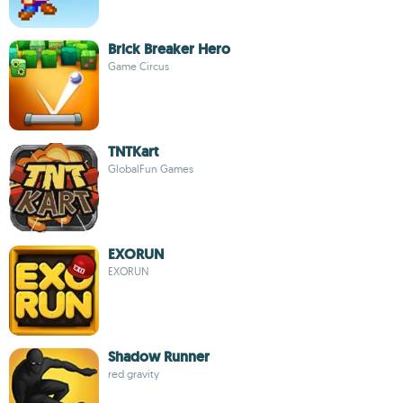
Brick Breaker Hero
Game Circus
TNTKart
GlobalFun Games
EXORUN
EXORUN
Shadow Runner
red gravity