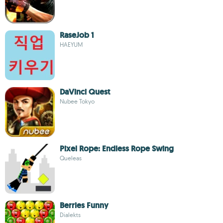
RaseJob 1
HAEYUM
DaVinci Quest
Nubee Tokyo
Pixel Rope: Endless Rope Swing
Queleas
Berries Funny
Dialekts