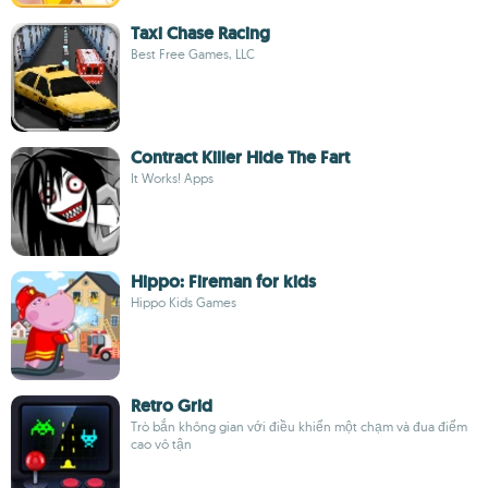
Taxi Chase Racing
Best Free Games, LLC
Contract Killer Hide The Fart
It Works! Apps
Hippo: Fireman for kids
Hippo Kids Games
Retro Grid
Trò bắn không gian với điều khiển một chạm và đua điểm
cao vô tận