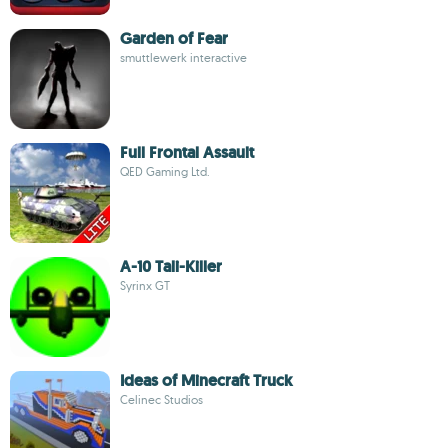
Garden of Fear
smuttlewerk interactive
Full Frontal Assault
QED Gaming Ltd.
A-10 Tali-Killer
Syrinx GT
Ideas of Minecraft Truck
Celinec Studios