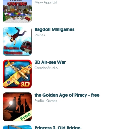
Mexy Apps Ltd
Ragdoll Minigames
Рыба+
3D Air-sea War
CreationStudio
the Golden Age of Piracy - free
EyeBall Games
Princess 3. Old Bridge.