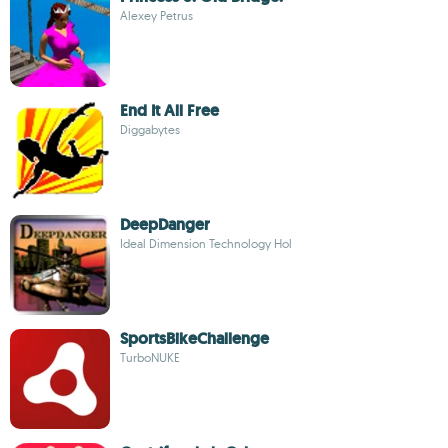
Alexey Petrus
End It All Free
Diggabytes
DeepDanger
Ideal Dimension Technology Hol
SportsBikeChallenge
TurboNUKE