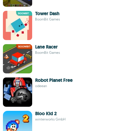
Tower Dash
BoomBit Games
Lane Racer
BoomBit Games
Robot Planet Free
odeean
Bloo Kid 2
winterworks GmbH