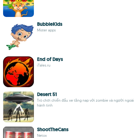
BubbleKids
Mister apps
End of Days
iTales.ru
Desert 51
Trò chơi chiến đấu xe tăng nap với zombie và người ngoài
hành tinh
ShootTheCans
Netox