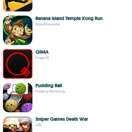
Banana Island Temple Kong Run
Apps4Everyone
QIII4A
Proger10
Pudding Ball
Pudding Workshop
Sniper Games Death War
U3D