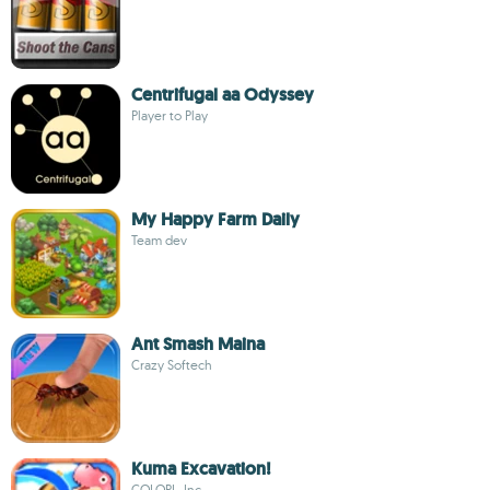
Centrifugal aa Odyssey
Player to Play
My Happy Farm Daily
Team dev
Ant Smash Maina
Crazy Softech
Kuma Excavation!
COLOPL, Inc.