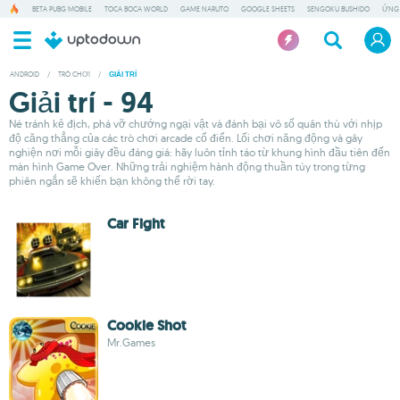
BETA PUBG MOBILE
TOCA BOCA WORLD
GAME NARUTO
GOOGLE SHEETS
SENGOKU BUSHIDO
ỨNG
ANDROID
/
TRÒ CHƠI
/
GIẢI TRÍ
Giải trí - 94
Né tránh kẻ địch, phá vỡ chướng ngại vật và đánh bại vô số quân thù với nhịp
độ căng thẳng của các trò chơi arcade cổ điển. Lối chơi năng động và gây
nghiện nơi mỗi giây đều đáng giá: hãy luôn tỉnh táo từ khung hình đầu tiên đến
màn hình Game Over. Những trải nghiệm hành động thuần túy trong từng
phiên ngắn sẽ khiến bạn không thể rời tay.
Car Fight
Cookie Shot
Mr.Games