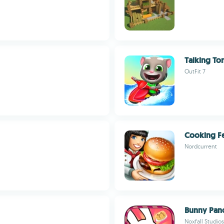
Talking To
OutFit 7
Cooking F
Nordcurrent
Bunny Panc
Noxfall Studios