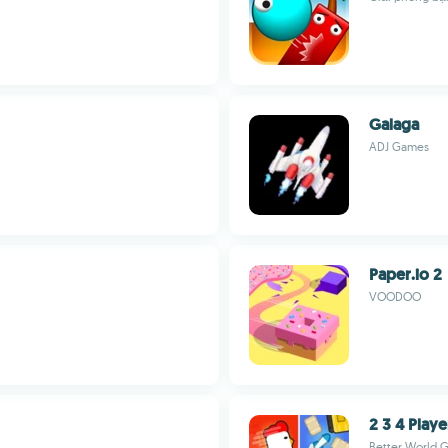
Galaga
ADJ Games
Paper.io 2
VOODOO
2 3 4 Play
Better World 