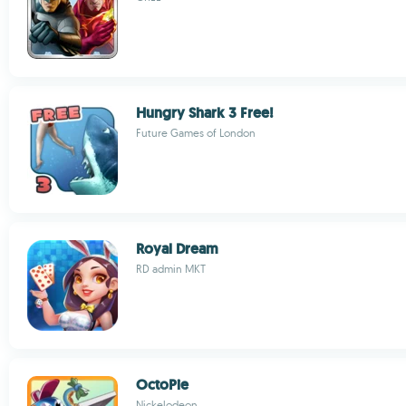
Hungry Shark 3 Free!
Future Games of London
Royal Dream
RD admin MKT
OctoPie
Nickelodeon