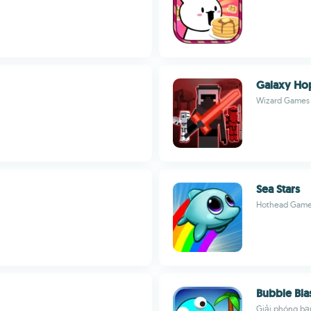
Galaxy Ho
Wizard Games 
Sea Stars
Hothead Gam
Bubble Bla
Giải phóng bạ