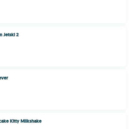
m Jetski 2
ever
ake Kitty Milkshake