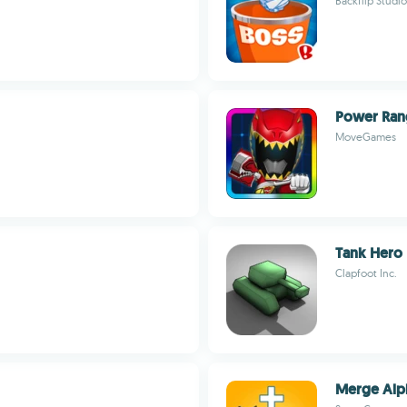
Backflip Studio
Power Ran
MoveGames
Tank Hero
Clapfoot Inc.
Merge Alph