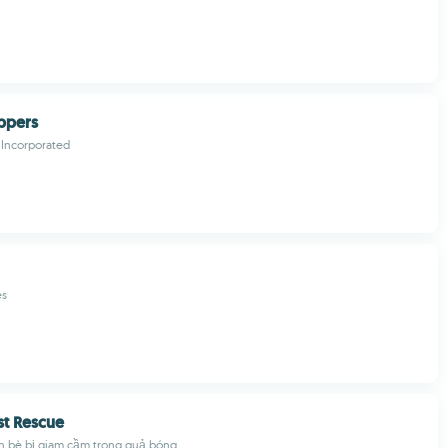
ppers
Incorporated
es
st Rescue
n bè bị giam cầm trong quả bóng