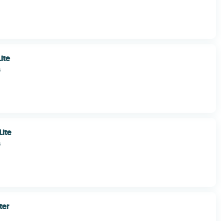
ite
s
Lite
s
ter