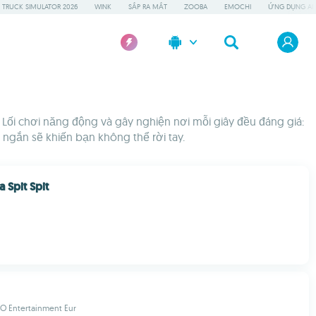
 TRUCK SIMULATOR 2026
WINK
SẮP RA MẮT
ZOOBA
EMOCHI
ỨNG DỤNG AI 
 Lối chơi năng động và gây nghiện nơi mỗi giây đều đáng giá:
ngắn sẽ khiến bạn không thể rời tay.
 Spit Spit
 Entertainment Eur