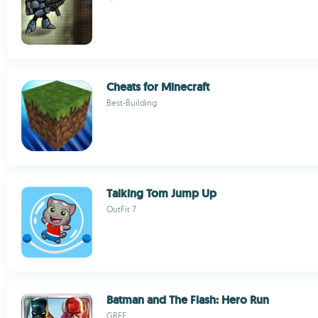
Cheats for Minecraft
Best-Building
Talking Tom Jump Up
OutFit 7
Batman and The Flash: Hero Run
GREE