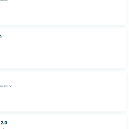
n
Emulator
 2.0