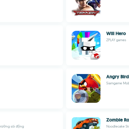
Will Hero
ZPLAY games
Angry Bird
Siamgame Mob
Zombie Ro
 trường sôi động
Noodlecake St