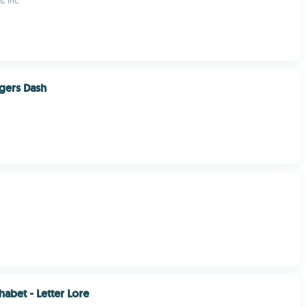
s, Inc.
gers Dash
abet - Letter Lore