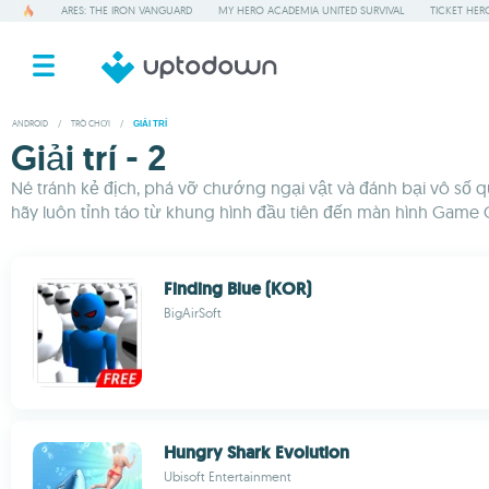
ARES: THE IRON VANGUARD
MY HERO ACADEMIA UNITED SURVIVAL
TICKET HER
ANDROID
/
TRÒ CHƠI
/
GIẢI TRÍ
Giải trí - 2
Né tránh kẻ địch, phá vỡ chướng ngại vật và đánh bại vô số q
hãy luôn tỉnh táo từ khung hình đầu tiên đến màn hình Game 
Finding Blue (KOR)
BigAirSoft
Hungry Shark Evolution
Ubisoft Entertainment