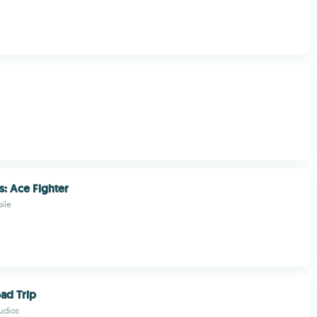
s: Ace Fighter
ile
ad Trip
udios