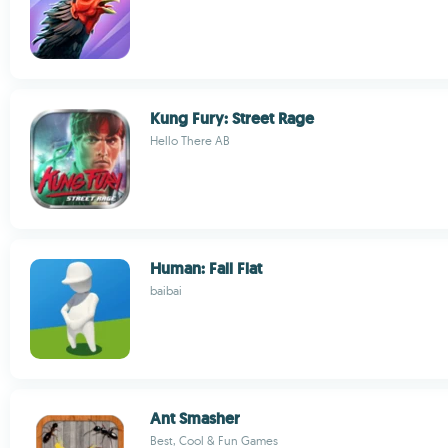
Kung Fury: Street Rage
Hello There AB
Human: Fall Flat
baibai
Ant Smasher
Best, Cool & Fun Games