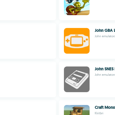
John GBA L
John emulator
John SNES 
John emulator
Craft Mons
Kkitbri