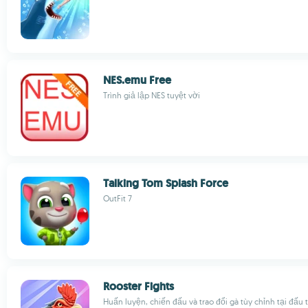
NES.emu Free
Trình giả lập NES tuyệt vời
Talking Tom Splash Force
OutFit 7
Rooster Fights
Huấn luyện, chiến đấu và trao đổi gà tùy chỉnh tại đấu