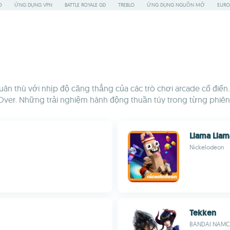
O
ỨNG DỤNG VPN
BATTLE ROYALE GD
TREBLO
ỨNG DỤNG NGUỒN MỞ
EURO
uân thù với nhịp độ căng thẳng của các trò chơi arcade cổ điển.
Over. Những trải nghiệm hành động thuần túy trong từng phiên 
Llama Llama
Nickelodeon
Tekken
BANDAI NAMCO