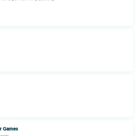
er Games
Games