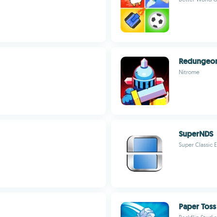
Redungeo
Nitrome
SuperNDS
Super Classic 
Paper Toss