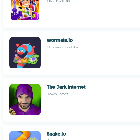
Tactile Games
wormate.io
Oleksandr Godoba
The Dark Internet
iTownGames
Snake.io