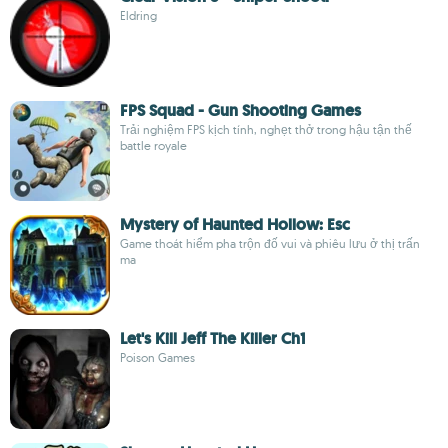
Eldring
FPS Squad - Gun Shooting Games
Trải nghiệm FPS kịch tính, nghẹt thở trong hậu tận thế
battle royale
Mystery of Haunted Hollow: Esc
Game thoát hiểm pha trộn đố vui và phiêu lưu ở thị trấn
ma
Let's Kill Jeff The Killer Ch1
Poison Games