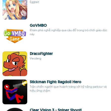
Eggtart
GoVMBO
Khám phá nghề nghiệp qua câu đố trong trò chơi giáo dục
này
DracoFighter
Vecderg
Stickman Fight: Ragdoll Hero
Trận chiến người que hoành tráng với kỹ năng parkour và
hiệu ứng chậm
Clear Vision 3 - Sniper Shooti