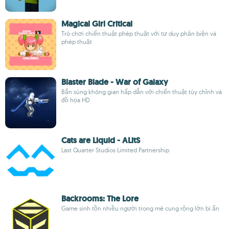
Magical Girl Critical
Trò chơi chiến thuật phép thuật với tư duy phản biện và
phép thuật
Blaster Blade - War of Galaxy
Bắn súng không gian hấp dẫn với chiến thuật tùy chỉnh và
đồ họa HD
Cats are Liquid - ALitS
Last Quarter Studios Limited Partnership
Backrooms: The Lore
Game sinh tồn nhiều người trong mê cung rộng lớn bí ẩn