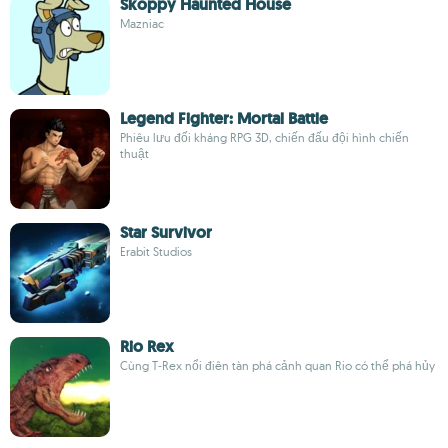
Skoppy Haunted House
Mazniac
Legend Fighter: Mortal Battle
Phiêu lưu đối kháng RPG 3D, chiến đấu đội hình chiến
thuật
Star Survivor
Erabit Studios
Rio Rex
Cùng T‑Rex nổi điên tàn phá cảnh quan Rio có thể phá hủy