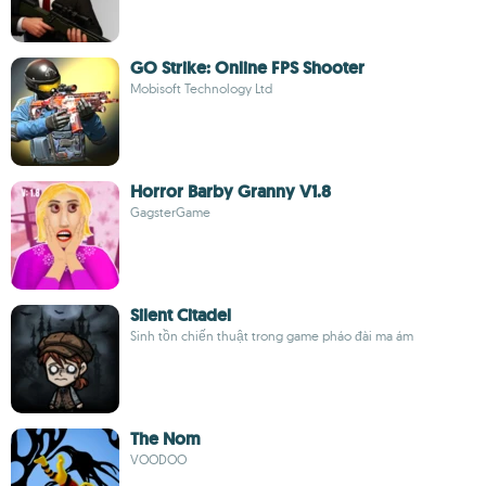
GO Strike: Online FPS Shooter
Mobisoft Technology Ltd
Horror Barby Granny V1.8
GagsterGame
Silent Citadel
Sinh tồn chiến thuật trong game pháo đài ma ám
The Nom
VOODOO