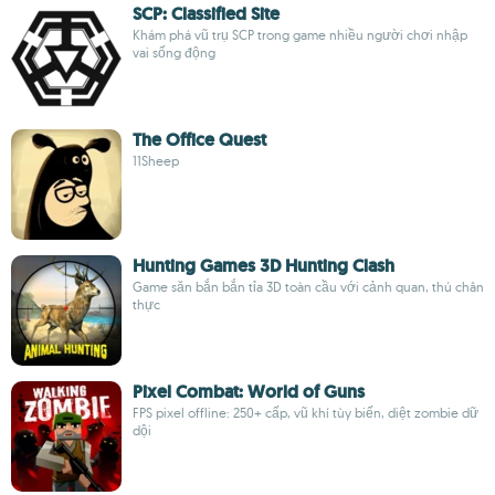
SCP: Classified Site
Khám phá vũ trụ SCP trong game nhiều người chơi nhập
vai sống động
The Office Quest
11Sheep
Hunting Games 3D Hunting Clash
Game săn bắn bắn tỉa 3D toàn cầu với cảnh quan, thú chân
thực
Pixel Combat: World of Guns
FPS pixel offline: 250+ cấp, vũ khí tùy biến, diệt zombie dữ
dội