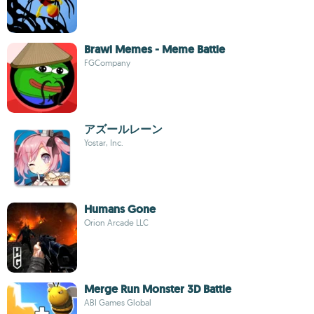
Brawl Memes - Meme Battle
FGCompany
アズールレーン
Yostar, Inc.
Humans Gone
Orion Arcade LLC
Merge Run Monster 3D Battle
ABI Games Global