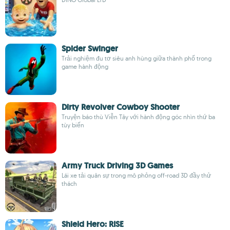
Spider Swinger
Trải nghiệm đu tơ siêu anh hùng giữa thành phố trong
game hành động
Dirty Revolver Cowboy Shooter
Truyện báo thù Viễn Tây với hành động góc nhìn thứ ba
tùy biến
Army Truck Driving 3D Games
Lái xe tải quân sự trong mô phỏng off-road 3D đầy thử
thách
Shield Hero: RISE