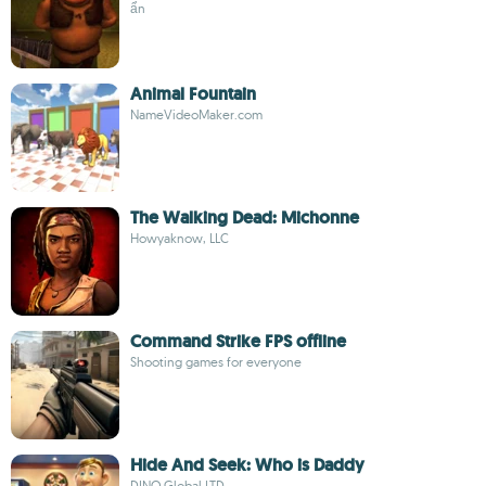
ẩn
Animal Fountain
NameVideoMaker.com
The Walking Dead: Michonne
Howyaknow, LLC
Command Strike FPS offline
Shooting games for everyone
Hide And Seek: Who is Daddy
DINO Global LTD