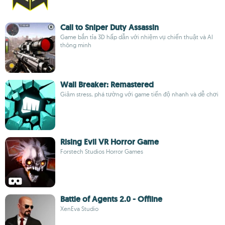
Call to Sniper Duty Assassin
Game bắn tỉa 3D hấp dẫn với nhiệm vụ chiến thuật và AI
thông minh
Wall Breaker: Remastered
Giảm stress, phá tường với game tiến độ nhanh và dễ chơi
Rising Evil VR Horror Game
Forstech Studios Horror Games
Battle of Agents 2.0 - Offline
XenEva Studio