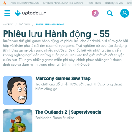
ARES: THE IRON VANGUARD
MY HERO ACADEMIA UNITED SURVIVAL
TICKET HERO
ỨNG DỤNG VPN
BAT
ANDROID
/
TRÒ CHƠI
/
PHIÊU LƯU HÀNH ĐỘNG
Phiêu lưu Hành động - 55
Bước vào thế giới game hành động và phiêu lưu cho Android, nơi cảm giác hồi
hộp và khám phá là trái tim của mỗi tựa game. Trải nghiệm bộ sưu tập đa dạng:
từ những game bắn súng nhiều người chơi khốc liệt với những trận chiến
không ngừng nghỉ đến những cuộc phiêu lưu vào thế giới mở với cốt truyện
cuốn hút. Tải ngay những game miễn phí này, chinh phục những thử thách
đỉnh cao và đắm mình trong những hành trình khó quên.
Marcony Games Saw Trap
Trò chơi câu đố chiến lược với thách thức phòng thoát
hiểm căng go
The Outlands 2 | Supervivencia
Forbidden Flame Studios