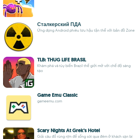
Сталкерский ПДА
Ứng dụng Android phiêu lưu hậu tận thế với bản đồ Zone
TLB: THUG LIFE BRASIL
Khám phá và tùy biến Brazil thế giới mở với chế độ sáng
tạo
Game Emu Classic
gameemu.com
Scary Nights At Grek's Hotel
Giải câu đố rùng rợn để sống sót qua đêm ở khách sạn bí