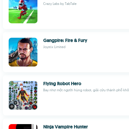
Crazy Labs by TabTale
Gangpire: Fire & Fury
Joystix Limited
Flying Robot Hero
Bay như một người hùng robot, giải cứu thành phố khỏ
Ninja Vampire Hunter