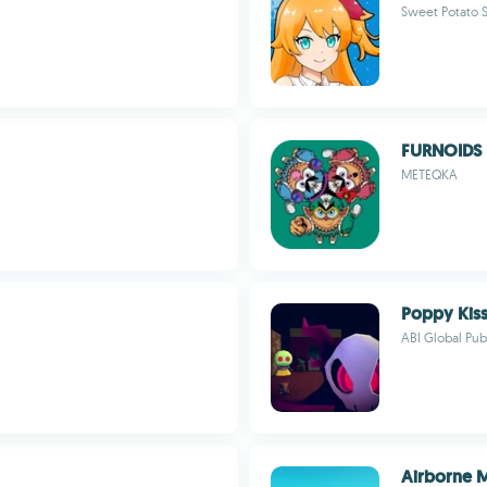
Sweet Potato 
FURNOIDS
METEQKA
Poppy Kis
ABI Global Pub
Airborne 