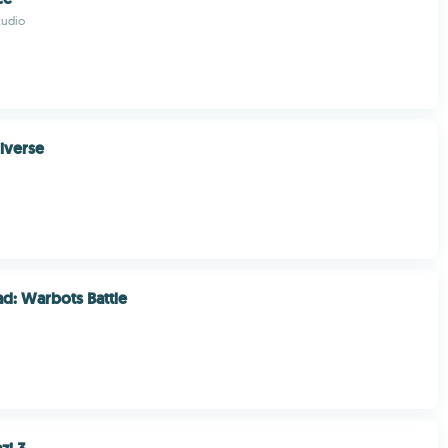
tudio
iverse
d: Warbots Battle