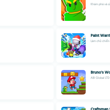
Khám phá và s
Paint Warr
Làm chủ chiến 
Bruno's W
ABI Global LTD
Craftsman