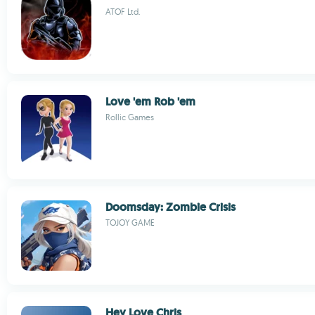
ATOF Ltd.
Love 'em Rob 'em
Rollic Games
Doomsday: Zombie Crisis
TOJOY GAME
Hey Love Chris