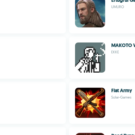
Ertugrul Ga
UMURO
MAKOTO WA
EKKE
Flat Army
Solar-Games