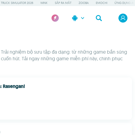
 TRUCK SIMULATOR 2026
WINK
SẮP RA MẮT
ZOOBA
EMOCHI
ỨNG DỤNG AI 
e. Trải nghiệm bộ sưu tập đa dạng: từ những game bắn súng
n cuốn hút. Tải ngay những game miễn phí này, chinh phục
: Rasengan!