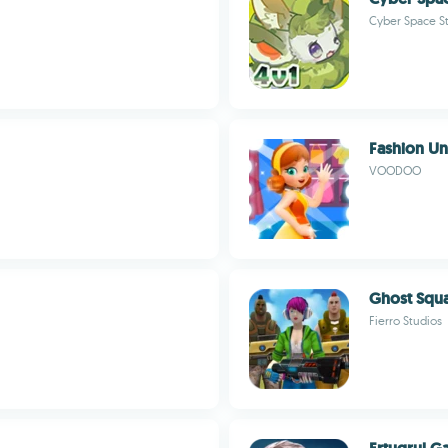
Cyber Space S
Fashion Un
VOODOO
Ghost Squa
Fierro Studios