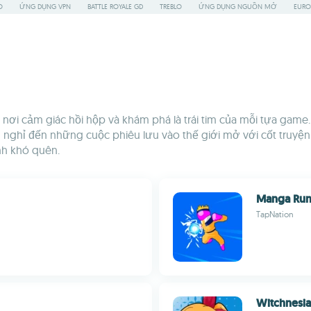
O
ỨNG DỤNG VPN
BATTLE ROYALE GD
TREBLO
ỨNG DỤNG NGUỒN MỞ
EURO
 nơi cảm giác hồi hộp và khám phá là trái tim của mỗi tựa gam
 nghỉ đến những cuộc phiêu lưu vào thế giới mở với cốt truyệ
nh khó quên.
Manga Run
TapNation
Witchnesia