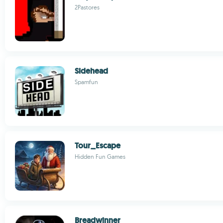
2Pastores
Sidehead
Spamfun
Tour_Escape
Hidden Fun Games
Breadwinner