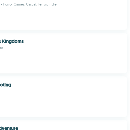
Horror Games, Casual, Terror, Indie
s: Kingdoms
am
oting
c
dventure