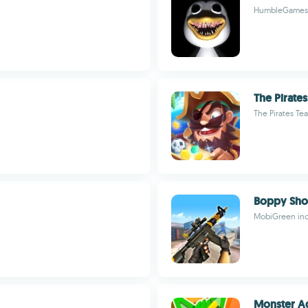
HumbleGames - 
The Pirate
The Pirates Te
Boppy Sho
MobiGreen in
Monster A