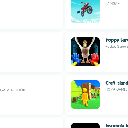
KAMGAM
Poppy Surv
Rocket Game S
Craft Islan
i tội phạm mafia
HOMA GAMES
Insomnia 