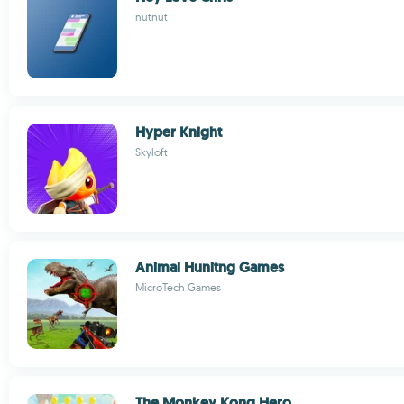
nutnut
Hyper Knight
Skyloft
Animal Hunitng Games
MicroTech Games
The Monkey Kong Hero