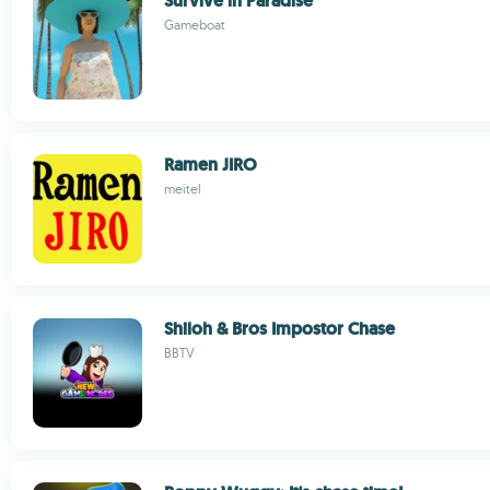
Survive in Paradise
Gameboat
Ramen JIRO
meitel
Shiloh & Bros Impostor Chase
BBTV