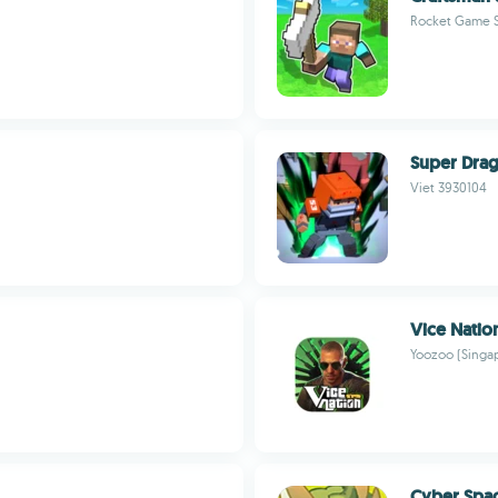
Rocket Game S
Super Drag
Viet 3930104
Vice Natio
Yoozoo (Singap
Cyber Spa