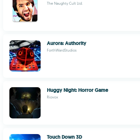
The Naughty Cult Ltd.
Aurora: Authority
ForthWardStudios
Huggy Night: Horror Game
Riovox
Touch Down 3D