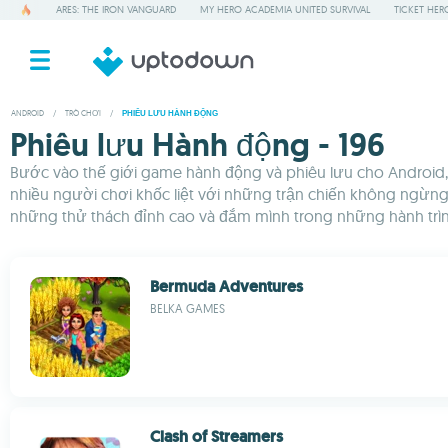
ARES: THE IRON VANGUARD
MY HERO ACADEMIA UNITED SURVIVAL
TICKET HER
ANDROID
/
TRÒ CHƠI
/
PHIÊU LƯU HÀNH ĐỘNG
Phiêu lưu Hành động - 196
Bước vào thế giới game hành động và phiêu lưu cho Android,
nhiều người chơi khốc liệt với những trận chiến không ngừng
những thử thách đỉnh cao và đắm mình trong những hành trì
Bermuda Adventures
BELKA GAMES
Clash of Streamers