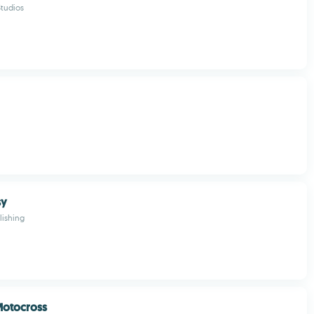
Studios
sy
lishing
Motocross