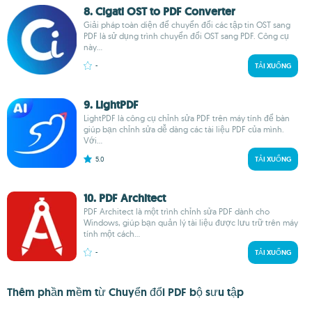
8. Cigati OST to PDF Converter
Giải pháp toàn diện để chuyển đổi các tập tin OST sang
PDF là sử dụng trình chuyển đổi OST sang PDF. Công cụ
này...
-
TẢI XUỐNG
9. LightPDF
LightPDF là công cụ chỉnh sửa PDF trên máy tính để bàn
giúp bạn chỉnh sửa dễ dàng các tài liệu PDF của mình.
Với...
5.0
TẢI XUỐNG
10. PDF Architect
PDF Architect là một trình chỉnh sửa PDF dành cho
Windows, giúp bạn quản lý tài liệu được lưu trữ trên máy
tính một cách...
-
TẢI XUỐNG
Thêm phần mềm từ Chuyển đổi PDF bộ sưu tập