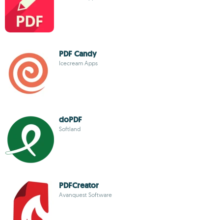
PDF Candy
Icecream Apps
doPDF
Softland
PDFCreator
Avanquest Software