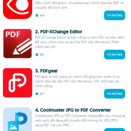
điều hành Windows, cho phép bạn chỉnh sửa tệp PDF và
chuyển đổi hình ảnh...
4.4
TẢI XUỐNG
2. PDF-XChange Editor
PDF-XChange Editor là một công cụ tiên tiến và toàn diện
để xem, chỉnh sửa và tạo file PDF trên Windows. Phần
mềm này nổi...
5.0
TẢI XUỐNG
3. PDFgear
PDFgear là một công cụ mạnh mẽ giúp bạn quản lý và
chỉnh sửa các tệp PDF trên Windows. Với một loạt các
chức năng...
4.7
TẢI XUỐNG
4. Coolmuster JPG to PDF Converter
Coolmuster JPG to PDF Converter mang đến cho chúng ta
một cách dễ dàng để chuyển đổi không chỉ JPG/JPEG
sang PDF, mà còn PNG...