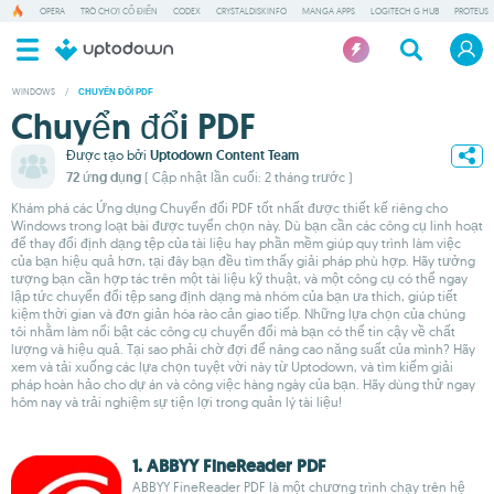
OPERA
TRÒ CHƠI CỔ ĐIỂN
CODEX
CRYSTALDISKINFO
MANGA APPS
LOGITECH G HUB
PROTEUS
WINDOWS
/
CHUYỂN ĐỔI PDF
Chuyển đổi PDF
Được tạo bởi
Uptodown Content Team
72 ứng dụng
( Cập nhật lần cuối: 2 tháng trước )
Khám phá các Ứng dụng Chuyển đổi PDF tốt nhất được thiết kế riêng cho
Windows trong loạt bài được tuyển chọn này. Dù bạn cần các công cụ linh hoạt
để thay đổi định dạng tệp của tài liệu hay phần mềm giúp quy trình làm việc
của bạn hiệu quả hơn, tại đây bạn đều tìm thấy giải pháp phù hợp. Hãy tưởng
tượng bạn cần hợp tác trên một tài liệu kỹ thuật, và một công cụ có thể ngay
lập tức chuyển đổi tệp sang định dạng mà nhóm của bạn ưa thích, giúp tiết
kiệm thời gian và đơn giản hóa rào cản giao tiếp. Những lựa chọn của chúng
tôi nhằm làm nổi bật các công cụ chuyển đổi mà bạn có thể tin cậy về chất
lượng và hiệu quả. Tại sao phải chờ đợi để nâng cao năng suất của mình? Hãy
xem và tải xuống các lựa chọn tuyệt vời này từ Uptodown, và tìm kiếm giải
pháp hoàn hảo cho dự án và công việc hàng ngày của bạn. Hãy dùng thử ngay
hôm nay và trải nghiệm sự tiện lợi trong quản lý tài liệu!
1. ABBYY FineReader PDF
ABBYY FineReader PDF là một chương trình chạy trên hệ