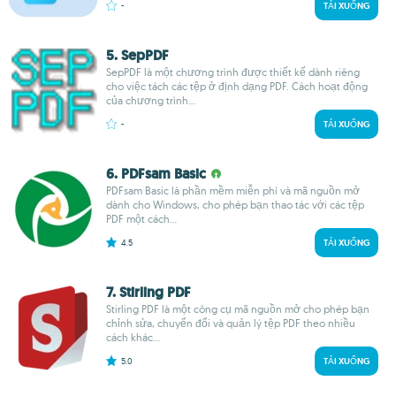
-
TẢI XUỐNG
5. SepPDF
SepPDF là một chương trình được thiết kế dành riêng
cho việc tách các tệp ở định dạng PDF. Cách hoạt động
của chương trình...
-
TẢI XUỐNG
6. PDFsam Basic
PDFsam Basic là phần mềm miễn phí và mã nguồn mở
dành cho Windows, cho phép bạn thao tác với các tệp
PDF một cách...
4.5
TẢI XUỐNG
7. Stirling PDF
Stirling PDF là một công cụ mã nguồn mở cho phép bạn
chỉnh sửa, chuyển đổi và quản lý tệp PDF theo nhiều
cách khác...
5.0
TẢI XUỐNG