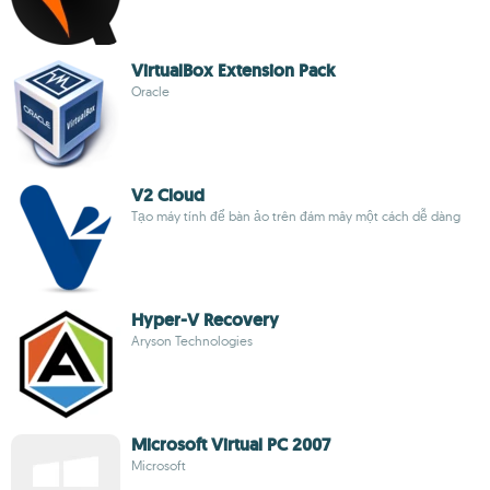
VirtualBox Extension Pack
Oracle
V2 Cloud
Tạo máy tính để bàn ảo trên đám mây một cách dễ dàng
Hyper-V Recovery
Aryson Technologies
Microsoft Virtual PC 2007
Microsoft