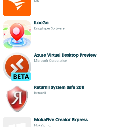
tạp
iLocGo
Kingshiper Software
Azure Virtual Desktop Preview
Microsoft Corporation
Returnil System Safe 2011
Returnil
MokaFive Creator Express
Moka5, Inc.