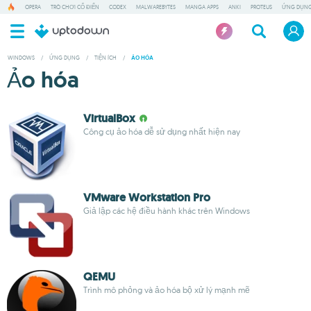
OPERA
TRÒ CHƠI CỔ ĐIỂN
CODEX
MALWAREBYTES
MANGA APPS
ANKI
PROTEUS
ỨNG DỤNG
WINDOWS
/
ỨNG DỤNG
/
TIỆN ÍCH
/
ẢO HÓA
Ảo hóa
VirtualBox
Công cụ ảo hóa dễ sử dụng nhất hiện nay
VMware Workstation Pro
Giả lập các hệ điều hành khác trên Windows
QEMU
Trình mô phỏng và ảo hóa bộ xử lý mạnh mẽ