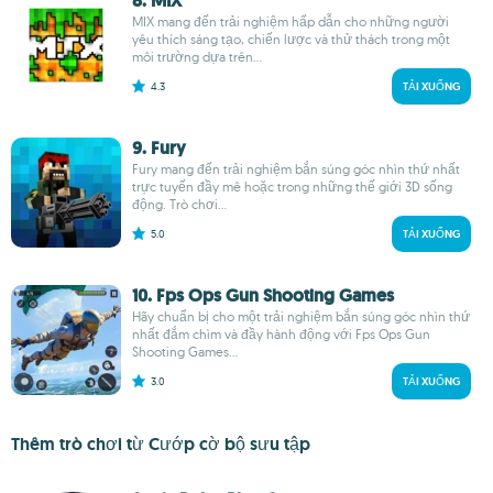
8. MIX
MIX mang đến trải nghiệm hấp dẫn cho những người
yêu thích sáng tạo, chiến lược và thử thách trong một
môi trường dựa trên...
4.3
TẢI XUỐNG
9. Fury
Fury mang đến trải nghiệm bắn súng góc nhìn thứ nhất
trực tuyến đầy mê hoặc trong những thế giới 3D sống
động. Trò chơi...
5.0
TẢI XUỐNG
10. Fps Ops Gun Shooting Games
Hãy chuẩn bị cho một trải nghiệm bắn súng góc nhìn thứ
nhất đắm chìm và đầy hành động với Fps Ops Gun
Shooting Games...
3.0
TẢI XUỐNG
Thêm trò chơi từ Cướp cờ bộ sưu tập