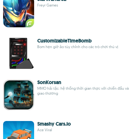
Freyr Games
CustomizableTimeBomb
Bom hẹn giờ ảo tùy chỉnh cho các trò chơi thú vị
SonKorsan
MMO hải tặc: hệ thống thời gian thực với chiến đấu và
giao thương
Smashy Cars.io
Ace Viral