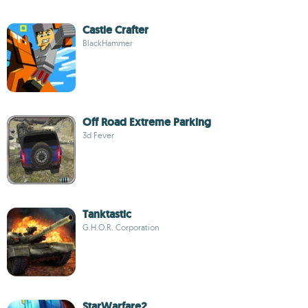
Castle Crafter
BlackHammer
Off Road Extreme Parking
3d Fever
Tanktastic
G.H.O.R. Corporation
StarWarfare2