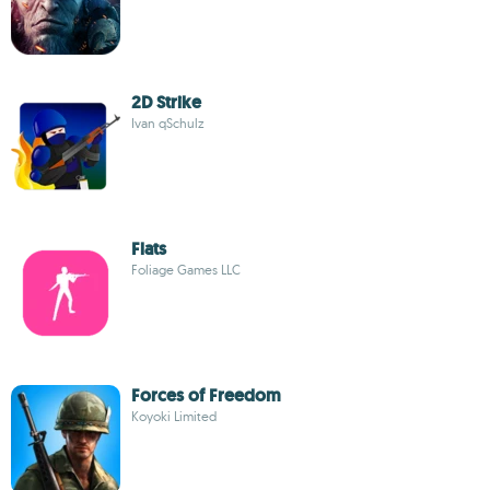
2D Strike
Ivan qSchulz
Flats
Foliage Games LLC
Forces of Freedom
Koyoki Limited