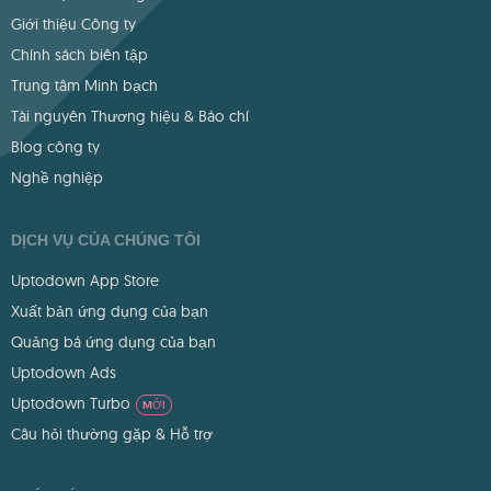
Giới thiệu Công ty
Chính sách biên tập
Trung tâm Minh bạch
Tài nguyên Thương hiệu & Báo chí
Blog công ty
Nghề nghiệp
DỊCH VỤ CỦA CHÚNG TÔI
Uptodown App Store
Xuất bản ứng dụng của bạn
Quảng bá ứng dụng của bạn
Uptodown Ads
Uptodown Turbo
MỚI
Câu hỏi thường gặp & Hỗ trợ