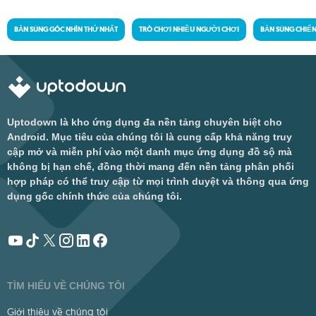
BẮN SÚNG GÓC NHÌN THỨ NHẤT
TRÒ CHƠI NHIỀU NGƯỜI CHƠI
BẮN SÚNG CHIẾ
Uptodown là kho ứng dụng đa nền tảng chuyên biệt cho
Android. Mục tiêu của chúng tôi là cung cấp khả năng truy
cập mở và miễn phí vào một danh mục ứng dụng đồ sộ mà
không bị hạn chế, đồng thời mang đến nền tảng phân phối
hợp pháp có thể truy cập từ mọi trình duyệt và thông qua ứng
dụng gốc chính thức của chúng tôi.
TÌM HIỂU VỀ CHÚNG TÔI
Giới thiệu về chúng tôi