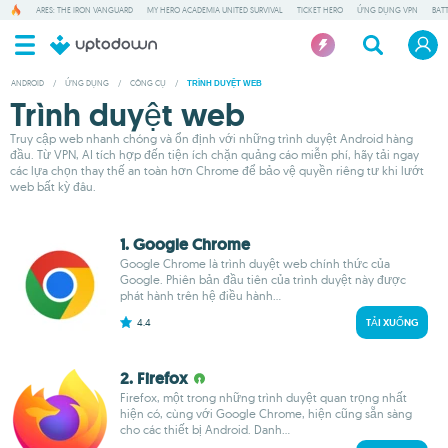
ARES: THE IRON VANGUARD
MY HERO ACADEMIA UNITED SURVIVAL
TICKET HERO
ỨNG DỤNG VPN
BAT
ANDROID
/
ỨNG DỤNG
/
CÔNG CỤ
/
TRÌNH DUYỆT WEB
Trình duyệt web
Truy cập web nhanh chóng và ổn định với những trình duyệt Android hàng
đầu. Từ VPN, AI tích hợp đến tiện ích chặn quảng cáo miễn phí, hãy tải ngay
các lựa chọn thay thế an toàn hơn Chrome để bảo vệ quyền riêng tư khi lướt
web bất kỳ đâu.
1. Google Chrome
Google Chrome là trình duyệt web chính thức của
Google. Phiên bản đầu tiên của trình duyệt này được
phát hành trên hệ điều hành...
4.4
TẢI XUỐNG
2. Firefox
Firefox, một trong những trình duyệt quan trọng nhất
hiện có, cùng với Google Chrome, hiện cũng sẵn sàng
cho các thiết bị Android. Danh...