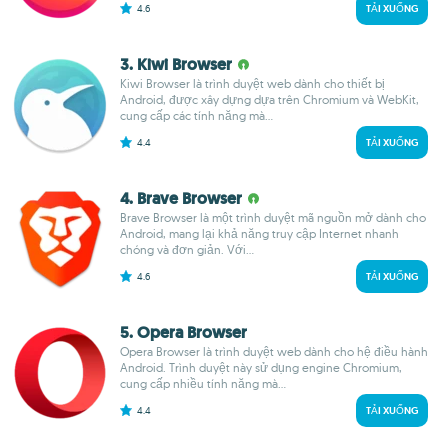
4.6
TẢI XUỐNG
3. Kiwi Browser
Kiwi Browser là trình duyệt web dành cho thiết bị
Android, được xây dựng dựa trên Chromium và WebKit,
cung cấp các tính năng mà...
4.4
TẢI XUỐNG
4. Brave Browser
Brave Browser là một trình duyệt mã nguồn mở dành cho
Android, mang lại khả năng truy cập Internet nhanh
chóng và đơn giản. Với...
4.6
TẢI XUỐNG
5. Opera Browser
Opera Browser là trình duyệt web dành cho hệ điều hành
Android. Trình duyệt này sử dụng engine Chromium,
cung cấp nhiều tính năng mà...
4.4
TẢI XUỐNG