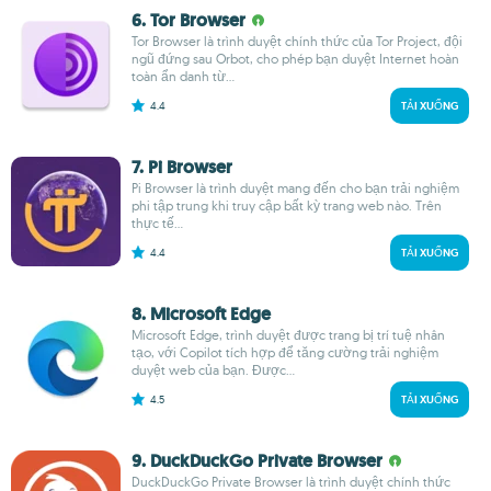
6. Tor Browser
Tor Browser là trình duyệt chính thức của Tor Project, đội
ngũ đứng sau Orbot, cho phép bạn duyệt Internet hoàn
toàn ẩn danh từ...
4.4
TẢI XUỐNG
7. Pi Browser
Pi Browser là trình duyệt mang đến cho bạn trải nghiệm
phi tập trung khi truy cập bất kỳ trang web nào. Trên
thực tế...
4.4
TẢI XUỐNG
8. Microsoft Edge
Microsoft Edge, trình duyệt được trang bị trí tuệ nhân
tạo, với Copilot tích hợp để tăng cường trải nghiệm
duyệt web của bạn. Được...
4.5
TẢI XUỐNG
9. DuckDuckGo Private Browser
DuckDuckGo Private Browser là trình duyệt chính thức