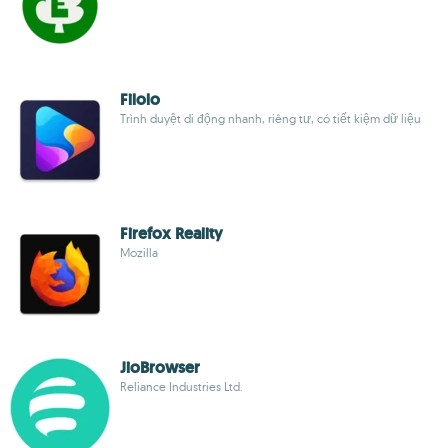
Filolo
Trình duyệt di động nhanh, riêng tư, có tiết kiệm dữ liệu
Firefox Reality
Mozilla
JioBrowser
Reliance Industries Ltd.