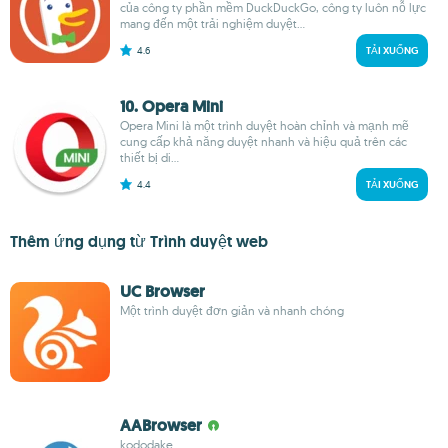
của công ty phần mềm DuckDuckGo, công ty luôn nỗ lực
mang đến một trải nghiệm duyệt...
4.6
TẢI XUỐNG
10. Opera Mini
Opera Mini là một trình duyệt hoàn chỉnh và mạnh mẽ
cung cấp khả năng duyệt nhanh và hiệu quả trên các
thiết bị di...
4.4
TẢI XUỐNG
Thêm ứng dụng từ Trình duyệt web
UC Browser
Một trình duyệt đơn giản và nhanh chóng
AABrowser
kododake