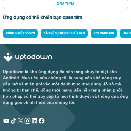
XEM THÊM
Ứng dụng có thể khiến bạn quan tâm
TRÌNH DUYỆT CÓ VPN
BẢO VỆ SỰ RIÊNG TƯ CỦA BẠN
DEV ONBOARD
ỨNG 
Uptodown là kho ứng dụng đa nền tảng chuyên biệt cho
Android. Mục tiêu của chúng tôi là cung cấp khả năng truy
cập mở và miễn phí vào một danh mục ứng dụng đồ sộ mà
không bị hạn chế, đồng thời mang đến nền tảng phân phối
hợp pháp có thể truy cập từ mọi trình duyệt và thông qua ứng
dụng gốc chính thức của chúng tôi.