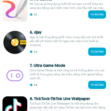
Mi Canvas là ứng dụng thiết kế nơi bạn có thể thỏa sức
sáng tạo bằng cách biến màn hình của hầu hết các máy...
3.3
TẢI XUỐNG
6. djay
djay là một ứng dụng phối nhạc cung cấp mọi thứ thiết
yếu để trở thành một DJ ngay trên màn hình thiết bị
Android...
4.2
TẢI XUỐNG
7. Ultra Game Mode
Ultra Game Mode là một công cụ hệ thống dành cho các
thiết bị Vivo giúp nâng cao hiệu năng chơi game bằng
cách tối...
4.6
TẢI XUỐNG
8. TickTock-TikTok Live Wallpaper
TickTock-TikTok Live Wallpaper là một ứng dụng cho
phép bạn đặt bất kỳ video TikTok nào làm hình nền động