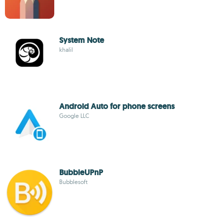
System Note
khalil
Android Auto for phone screens
Google LLC
BubbleUPnP
Bubblesoft