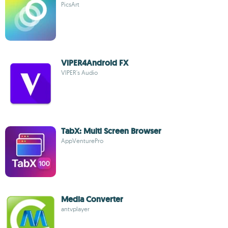
PicsArt
ViPER4Android FX
VIPER's Audio
TabX: Multi Screen Browser
AppVenturePro
Media Converter
antvplayer