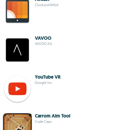
ClockworkMod
VAVOO
VAVOO AG
YouTube VR
Google Inc.
Carrom Aim Tool
Code Caps