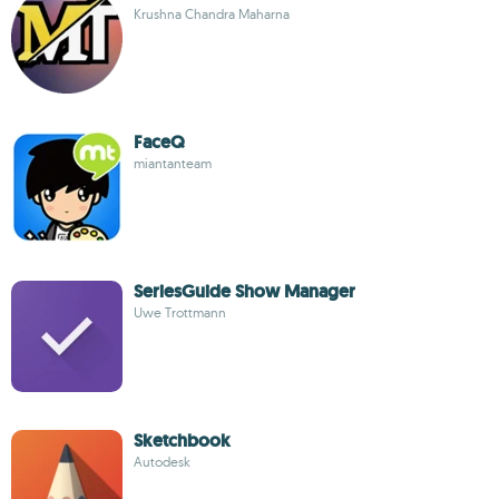
Krushna Chandra Maharna
FaceQ
miantanteam
SeriesGuide Show Manager
Uwe Trottmann
Sketchbook
Autodesk