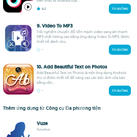
trên thiết bị Android của...
4.2
TẢI XUỐNG
9. Video To MP3
Trải nghiệm chuyển đổi liền mạch video sang âm thanh
MP3 chất lượng cao bằng ứng dụng Video To MP3, được
thiết kế dành cho...
-
TẢI XUỐNG
10. Add Beautiful Text on Photos
Add Beautiful Text on Photos là một ứng dụng Android
thú vị được thiết kế để nâng cao các bức ảnh của bạn
bằng văn...
-
TẢI XUỐNG
Thêm ứng dụng từ Công cụ Đa phương tiện
Vuze
Azureus