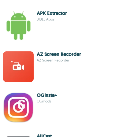
APK Extractor
BIBEL Apps
AZ Screen Recorder
AZ Screen Recorder
OGInsta+
OGmods
AllCast