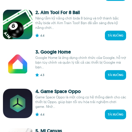
2. Aim Tool For 8 Ball
Nâng tầm kỹ năng chơi bida 8 bóng và trở thành bậc
thầy bida với Aim Train Tool! Bạn đã sẵn sàng đưa kỹ
năng chơi...
4.4
TẢI XUỐNG
3. Google Home
Google Home là ứng dụng chính thức của Google, hỗ trợ
bạn tùy chỉnh và quản lý tất cả các thiết bị Google mà
bạn...
4.3
TẢI XUỐNG
4. Game Space Oppo
Game Space Oppo là một công cụ hệ thống dành cho các
thiết bị Oppo, giúp bạn tối ưu hóa trải nghiệm chơi
game. Nhờ...
4.4
TẢI XUỐNG
5. Mi Canvas