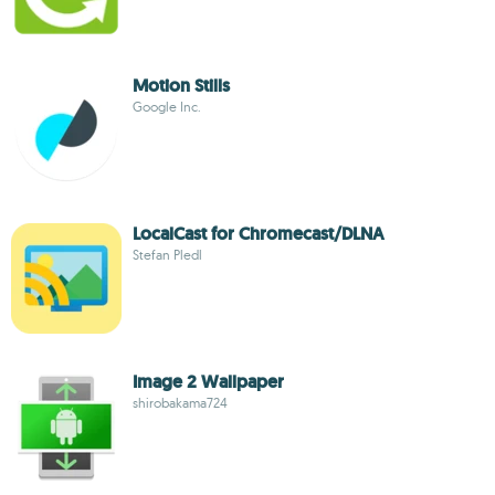
Motion Stills
Google Inc.
LocalCast for Chromecast/DLNA
Stefan Pledl
Image 2 Wallpaper
shirobakama724