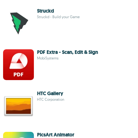
Struckd
Struckd - Build your Game
PDF Extra - Scan, Edit & Sign
MobiSystems
HTC Gallery
HTC Corporation
PicsArt Animator